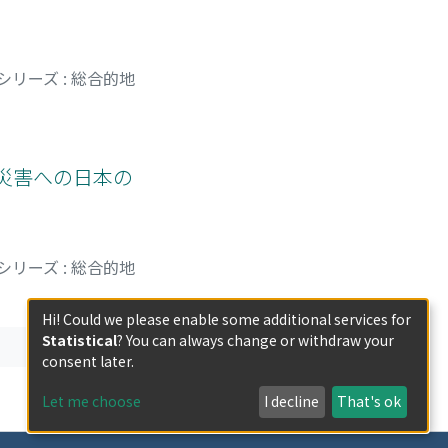
リーズ : 総合的地
災害への日本の
リーズ : 総合的地
Hi! Could we please enable some additional services for
Statistical
? You can always change or withdraw your
consent later.
Let me choose
I decline
That's ok