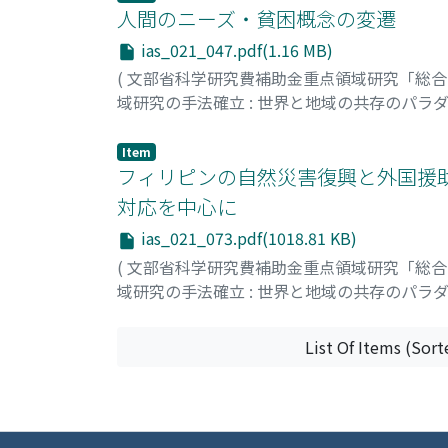
人間のニーズ・貧困概念の変遷
ias_021_047.pdf(1.16 MB)
(
文部省科学研究費補助金重点領域研究「総
域研究の手法確立 : 世界と地域の共存のパラ
斎藤, 千宏
;
Saito, Chihiro
;
サイトウ, チヒロ
Item
フィリピンの自然災害復興と外国援助
対応を中心に
ias_021_073.pdf(1018.81 KB)
(
文部省科学研究費補助金重点領域研究「総
域研究の手法確立 : 世界と地域の共存のパラ
津田, 守
;
Tsuda, Mamoru
;
ツダ, マモル
List Of Items (Sort