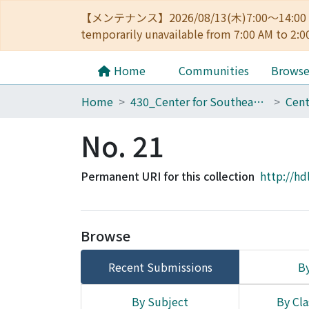
【メンテナンス】2026/08/13(木)7:00～14
temporarily unavailable from 7:00 AM to 2:0
Home
Communities
Brows
Home
430_Center for Southeast Asian Studies
No. 21
Permanent URI for this collection
http://hd
Browse
Recent Submissions
By
By Subject
By Cla