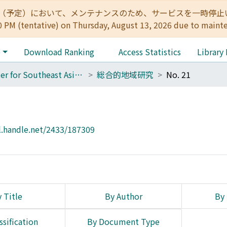
:00（予定）において、メンテナンスのため、サービスを一時停止いたします。 
0 PM (tentative) on Thursday, August 13, 2026 due to maint
e
Download Ranking
Access Statistics
Library
Center for Southeast Asian Studies
総合的地域研究
No. 21
l.handle.net/2433/187309
 Title
By Author
By 
ssification
By Document Type