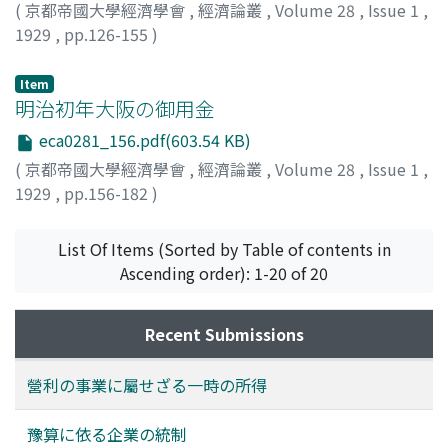
(
京都帝國大學經濟學會
,
經濟論叢
,
Volume 28
,
Issue 1
,
1929
,
pp.126-155
)
小島, 昌太郎
;
Kojima, Shotaro
;
コジマ, ショウタロウ
Item
明治初年大阪の御用金
eca0281_156.pdf(603.54 KB)
(
京都帝國大學經濟學會
,
經濟論叢
,
Volume 28
,
Issue 1
,
1929
,
pp.156-182
)
本庄, 榮治郎
;
Honjo, Eijiro
;
ホンジョウ, エイジロウ
List Of Items (Sorted by Table of contents in
Ascending order): 1-20 of 20
Recent Submissions
營利の事業に屬せざる一時の所得
豫算に依る企業の統制