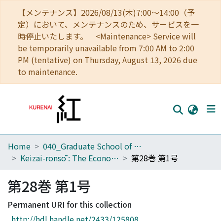
【メンテナンス】2026/08/13(木)7:00～14:00（予
定）において、メンテナンスのため、サービスを一
時停止いたします。 <Maintenance> Service will
be temporarily unavailable from 7:00 AM to 2:00
PM (tentative) on Thursday, August 13, 2026 due
to maintenance.
Home
040_Graduate School of Economics
Home
Keizai-ronsō : The Economic Review
第28巻 第1号
Communities
第28巻 第1号
Browse
Permanent URI for this collection
Download Ranking
http://hdl.handle.net/2433/125808