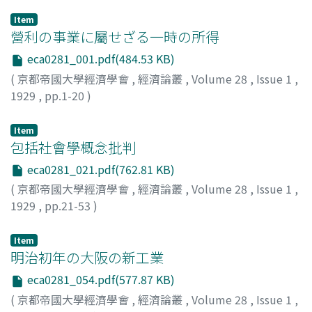
Item
營利の事業に屬せざる一時の所得
eca0281_001.pdf(484.53 KB)
(
京都帝國大學經濟學會
,
經濟論叢
,
Volume 28
,
Issue 1
,
1929
,
pp.1-20
)
神戸, 正雄
;
Kambe, Masao
;
カンベ, マサオ
Item
包括社會學概念批判
eca0281_021.pdf(762.81 KB)
(
京都帝國大學經濟學會
,
經濟論叢
,
Volume 28
,
Issue 1
,
1929
,
pp.21-53
)
米田, 庄太郎
;
Yoneda, Shotaro
;
ヨネダ, ショウタロウ
Item
明治初年の大阪の新工業
eca0281_054.pdf(577.87 KB)
(
京都帝國大學經濟學會
,
經濟論叢
,
Volume 28
,
Issue 1
,