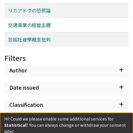
リカアドウの恐慌論
交通事業の經營主體
包括社會學概念批判
Filters
Author
Date issued
Classification
Hi! Could we please enable some additional services for
Document Type
Statistical
? You can always change or withdraw your consent
later.