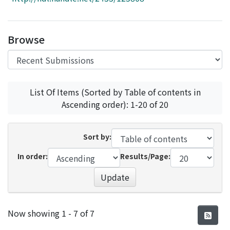
Access Statistics
Library Network
Browse
List Of Items (Sorted by Table of contents in
Ascending order): 1-20 of 20
Sort by:
In order:
Results/Page:
Update
Recent Submissions
Now showing
1 - 7 of 7