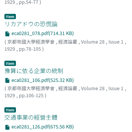
1929
,
pp.54-77
)
黒正, 巖
;
Kokusho, Iwao
;
コクショウ, イワオ
Item
リカアドウの恐慌論
eca0281_078.pdf(714.31 KB)
(
京都帝國大學經濟學會
,
經濟論叢
,
Volume 28
,
Issue 1
,
1929
,
pp.78-105
)
谷口, 吉彦
;
Taniguchi, Yoshihiko
;
タニグチ, ヨシヒコ
Item
豫算に依る企業の統制
eca0281_106.pdf(525.32 KB)
(
京都帝國大學經濟學會
,
經濟論叢
,
Volume 28
,
Issue 1
,
1929
,
pp.106-125
)
大塚, 一朗
;
Otsuka, Ichiro
;
オオツカ, イチロウ
Item
交通事業の經營主體
eca0281_126.pdf(675.56 KB)