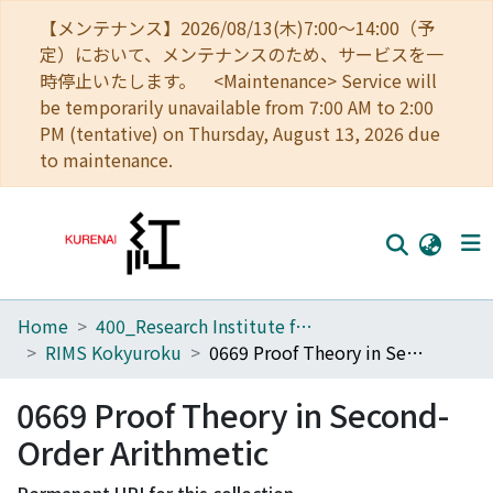
【メンテナンス】2026/08/13(木)7:00～14:00（予
定）において、メンテナンスのため、サービスを一
時停止いたします。 <Maintenance> Service will
be temporarily unavailable from 7:00 AM to 2:00
PM (tentative) on Thursday, August 13, 2026 due
to maintenance.
Home
400_Research Institute for Mathematical Sciences
Home
RIMS Kokyuroku
0669 Proof Theory in Second-Order Arithmetic
Communities
0669 Proof Theory in Second-
Browse
Order Arithmetic
Download Ranking