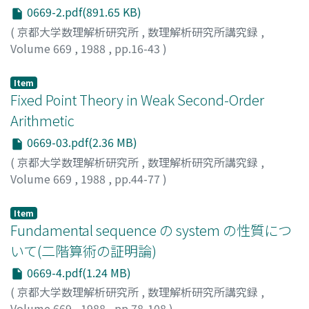
0669-2.pdf(891.65 KB)
(
京都大学数理解析研究所
,
数理解析研究所講究録
,
Volume 669
,
1988
,
pp.16-43
)
新井, 敏康
;
Arai, Toshiyasu
;
アライ, トシヤス
Item
Fixed Point Theory in Weak Second-Order
Arithmetic
0669-03.pdf(2.36 MB)
(
京都大学数理解析研究所
,
数理解析研究所講究録
,
Volume 669
,
1988
,
pp.44-77
)
SHIOJI, NAOKI
;
TANAKA, KAZUYUKI
;
塩路, 直樹
;
田中, 一
之
;
シオジ, ナオキ
;
タナカ, カズユキ
Item
Fundamental sequence の system の性質につ
いて(二階算術の証明論)
0669-4.pdf(1.24 MB)
(
京都大学数理解析研究所
,
数理解析研究所講究録
,
Volume 669
,
1988
,
pp.78-108
)