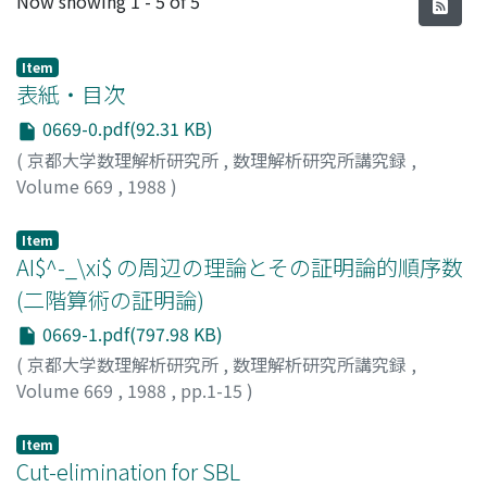
Now showing
1 - 5 of 5
Item
表紙・目次
0669-0.pdf(92.31 KB)
(
京都大学数理解析研究所
,
数理解析研究所講究録
,
Volume 669
,
1988
)
Item
AI$^-_\xi$ の周辺の理論とその証明論的順序数
(二階算術の証明論)
0669-1.pdf(797.98 KB)
(
京都大学数理解析研究所
,
数理解析研究所講究録
,
Volume 669
,
1988
,
pp.1-15
)
志村, 立矢
;
Shimura, Tatsuya
;
シムラ, タツヤ
Item
Cut-elimination for SBL