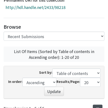
Permanent URI for this collection
Access Statistics
http://hdl.handle.net/2433/98218
Library Network
Browse
List Of Items (Sorted by Table of contents in
Ascending order): 1-20 of 20
Sort by:
In order:
Results/Page:
Update
Recent Submissions