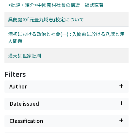
<批評・紹介>中國農村社會の構造 福武直著
呉蘭庭の｢元豊九域志｣校定について
淸初における政治と社會(一) : 入關前に於ける八旗と漢
人問題
漢天師世家批判
Filters
Author
Date issued
Classification