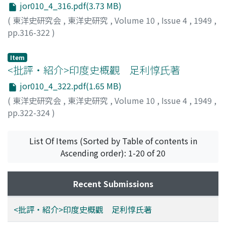
jor010_4_316.pdf(3.73 MB)
(
東洋史研究会
,
東洋史研究
,
Volume 10
,
Issue 4
,
1949
,
pp.316-322
)
北村, 敬直
;
KITAMURA, Hironao
;
キタムラ, ヒロナオ
Item
<批評・紹介>印度史概觀 足利惇氏著
jor010_4_322.pdf(1.65 MB)
(
東洋史研究会
,
東洋史研究
,
Volume 10
,
Issue 4
,
1949
,
pp.322-324
)
佐藤, 圭四郎
;
Sato, Keishiro
;
サトウ, ケイシロウ
List Of Items (Sorted by Table of contents in
Ascending order): 1-20 of 20
Recent Submissions
<批評・紹介>印度史概觀 足利惇氏著