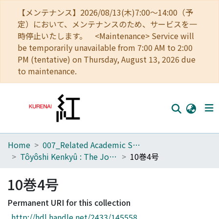
【メンテナンス】2026/08/13(木)7:00～14:00（予
定）において、メンテナンスのため、サービスを一
時停止いたします。 <Maintenance> Service will
be temporarily unavailable from 7:00 AM to 2:00
PM (tentative) on Thursday, August 13, 2026 due
to maintenance.
Home
007_Related Academic Societies
Home
Tôyôshi Kenkyû : The Journal of Oriental Researches
10巻4号
Communities
10巻4号
Browse
Permanent URI for this collection
Download Ranking
http://hdl.handle.net/2433/145558