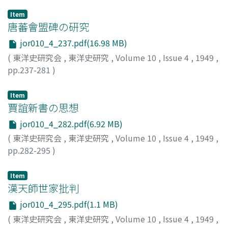
Item
唐蕃會盟碑の研究
jor010_4_237.pdf(16.98 MB)
(
東洋史研究会
,
東洋史研究
,
Volume 10
,
Issue 4
,
1949
,
pp.237-281
)
佐藤, 長
;
SATO, Hisashi
;
サトウ, ヒサシ
Item
賈誼新書の思想
jor010_4_282.pdf(6.92 MB)
(
東洋史研究会
,
東洋史研究
,
Volume 10
,
Issue 4
,
1949
,
pp.282-295
)
重澤, 俊郎
;
SHIGEZAWA, Toshiro
;
シゲサワ, トシロウ
Item
漢天師世家批判
jor010_4_295.pdf(1.1 MB)
(
東洋史研究会
,
東洋史研究
,
Volume 10
,
Issue 4
,
1949
,