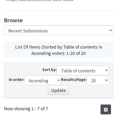
Access Statistics
Library Network
Browse
List Of Items (Sorted by Table of contents in
Ascending order): 1-20 of 20
Sort by:
In order:
Results/Page:
Update
Recent Submissions
Now showing
1 - 7 of 7