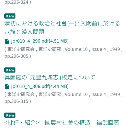
pp.295-324
)
宮川
;
Miyagawa
;
ミヤガワ
Item
淸初における政治と社會(一) : 入關前に於ける
八旗と漢人問題
jor010_4_296.pdf(4.51 MB)
(
東洋史研究会
,
東洋史研究
,
Volume 10
,
Issue 4
,
1949
,
pp.296-305
)
北村, 敬直
;
KITAMURA, Hironao
;
キタムラ, ヒロナオ
Item
呉蘭庭の｢元豊九域志｣校定について
jor010_4_306.pdf(4.44 MB)
(
東洋史研究会
,
東洋史研究
,
Volume 10
,
Issue 4
,
1949
,
pp.306-315
)
日比野, 丈夫
;
HIBINO, Takeo
;
ヒビノ, タケオ
Item
<批評・紹介>中國農村社會の構造 福武直著