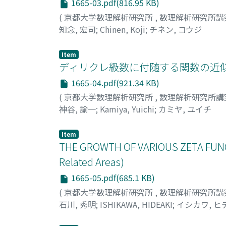
1665-03.pdf(816.95 KB)
(
京都大学数理解析研究所
,
数理解析研究所講
知念, 宏司
;
Chinen, Koji
;
チネン, コウジ
Item
ディリクレ級数に付随する関数の近似
1665-04.pdf(921.34 KB)
(
京都大学数理解析研究所
,
数理解析研究所講
神谷, 諭一
;
Kamiya, Yuichi
;
カミヤ, ユイチ
Item
THE GROWTH OF VARIOUS ZETA FUNCT
Related Areas)
1665-05.pdf(685.1 KB)
(
京都大学数理解析研究所
,
数理解析研究所講
石川, 秀明
;
ISHIKAWA, HIDEAKI
;
イシカワ, ヒ