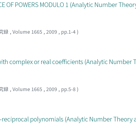
E OF POWERS MODULO 1 (Analytic Number Theory
究録
,
Volume 1665
,
2009
,
pp.1-4
)
ith complex or real coefficients (Analytic Number
究録
,
Volume 1665
,
2009
,
pp.5-8
)
self-reciprocal polynomials (Analytic Number Theory