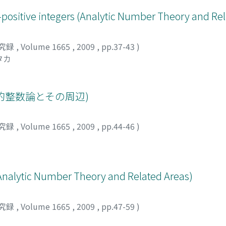
n-positive integers (Analytic Number Theory and Re
究録
,
Volume 1665
,
2009
,
pp.37-43
)
タカ
的整数論とその周辺)
究録
,
Volume 1665
,
2009
,
pp.44-46
)
 (Analytic Number Theory and Related Areas)
究録
,
Volume 1665
,
2009
,
pp.47-59
)