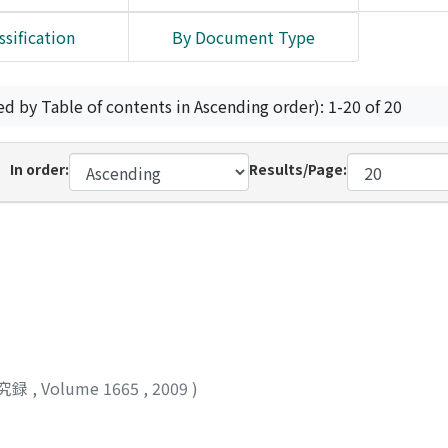
ssification
By Document Type
ed by Table of contents in Ascending order): 1-20 of 20
In order:
Results/Page:
究録
,
Volume 1665
,
2009
)