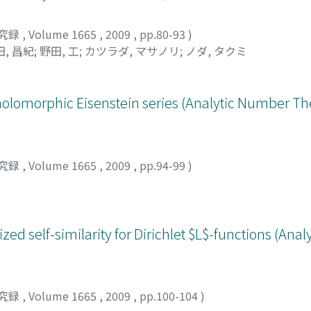
究録
,
Volume 1665
,
2009
,
pp.80-93
)
田, 昌紀
;
野田, 工
;
カツラダ, マサノリ
;
ノダ, タクミ
holomorphic Eisenstein series (Analytic Number T
究録
,
Volume 1665
,
2009
,
pp.94-99
)
ized self-similarity for Dirichlet $L$-functions (An
究録
,
Volume 1665
,
2009
,
pp.100-104
)