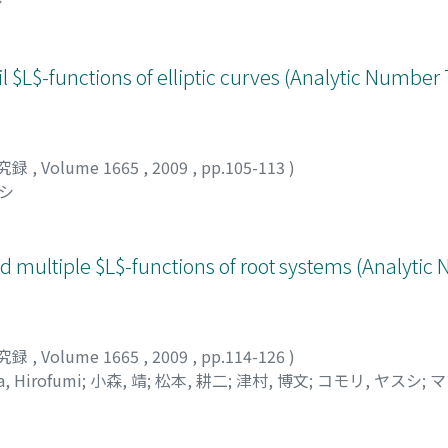
シ
il $L$-functions of elliptic curves (Analytic Numbe
究録
,
Volume 1665
,
2009
,
pp.105-113
)
トシ
d multiple $L$-functions of root systems (Analyti
究録
,
Volume 1665
,
2009
,
pp.114-126
)
, Hirofumi
;
小森, 靖
;
松本, 耕二
;
津村, 博文
;
コモリ, ヤスシ
;
マ