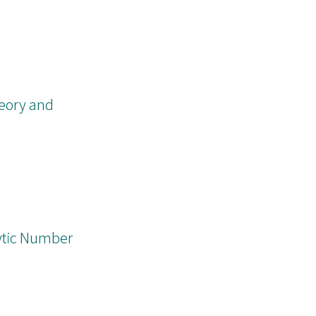
heory and
alytic Number