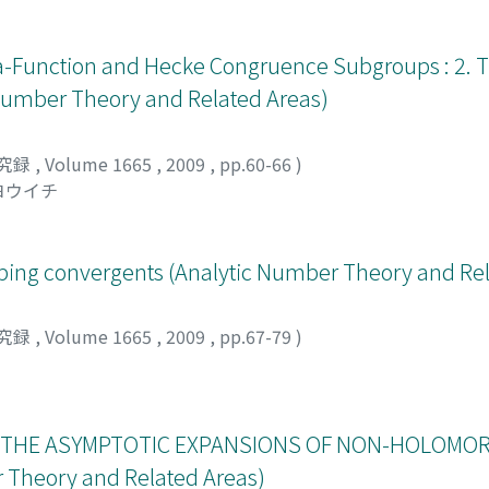
-Function and Hecke Congruence Subgroups : 2. 
 Number Theory and Related Areas)
究録
,
Volume 1665
,
2009
,
pp.60-66
)
ヨウイチ
ping convergents (Analytic Number Theory and Rel
究録
,
Volume 1665
,
2009
,
pp.67-79
)
 THE ASYMPTOTIC EXPANSIONS OF NON-HOLOMO
 Theory and Related Areas)