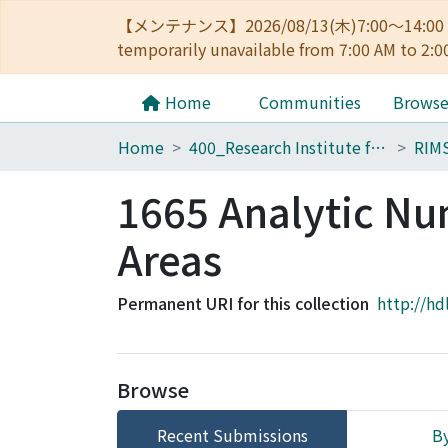
【メンテナンス】2026/08/13(木)7:00～14
temporarily unavailable from 7:00 AM to 2:0
Home
Communities
Brows
Home
400_Research Institute for Mathematical Sciences
RIM
1665 Analytic Nu
Areas
Permanent URI for this collection
http://hd
Browse
Recent Submissions
By