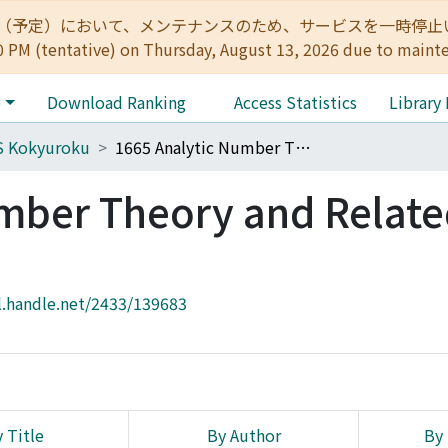
:00（予定）において、メンテナンスのため、サービスを一時停止いたします。 
0 PM (tentative) on Thursday, August 13, 2026 due to maint
e
Download Ranking
Access Statistics
Library
S Kokyuroku
1665 Analytic Number Theory and Related Areas
mber Theory and Relat
l.handle.net/2433/139683
 Title
By Author
By 