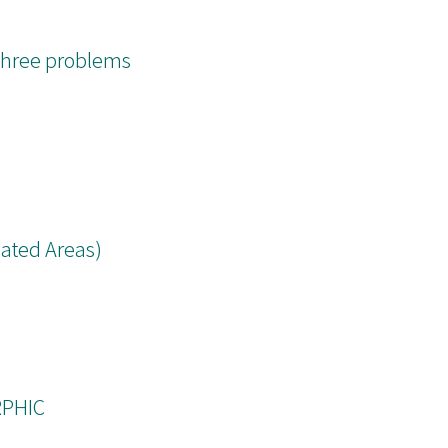
Three problems
ated Areas)
RPHIC