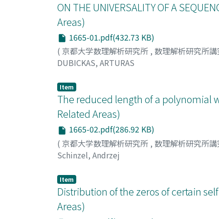
ON THE UNIVERSALITY OF A SEQUENC
Areas)
1665-01.pdf(432.73 KB)
(
京都大学数理解析研究所
,
数理解析研究所講
DUBICKAS, ARTURAS
Item
The reduced length of a polynomial w
Related Areas)
1665-02.pdf(286.92 KB)
(
京都大学数理解析研究所
,
数理解析研究所講
Schinzel, Andrzej
Item
Distribution of the zeros of certain 
Areas)