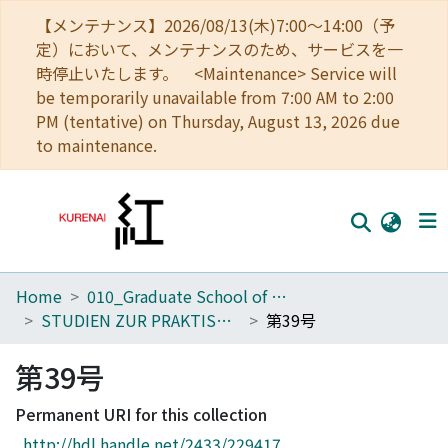
【メンテナンス】2026/08/13(木)7:00～14:00（予
定）において、メンテナンスのため、サービスを一
時停止いたします。 <Maintenance> Service will
be temporarily unavailable from 7:00 AM to 2:00
PM (tentative) on Thursday, August 13, 2026 due
to maintenance.
Home
010_Graduate School of Letters
Home
STUDIEN ZUR PRAKTISCHEN PHILOSOPHIE
第39号
Communities
第39号
Browse
Permanent URI for this collection
Download Ranking
http://hdl.handle.net/2433/229417