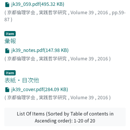
jk39_059.pdf(495.32 KB)
(
京都倫理学会
,
実践哲学研究
,
Volume 39
,
2016
,
pp.59-
87
)
三上, 航志
;
MIKAMI, Koji
;
ミカミ, コウジ
Item
彙報
jk39_notes.pdf(147.98 KB)
(
京都倫理学会
,
実践哲学研究
,
Volume 39
,
2016
)
Item
表紙・目次他
jk39_cover.pdf(284.09 KB)
(
京都倫理学会
,
実践哲学研究
,
Volume 39
,
2016
)
List Of Items (Sorted by Table of contents in
Ascending order): 1-20 of 20