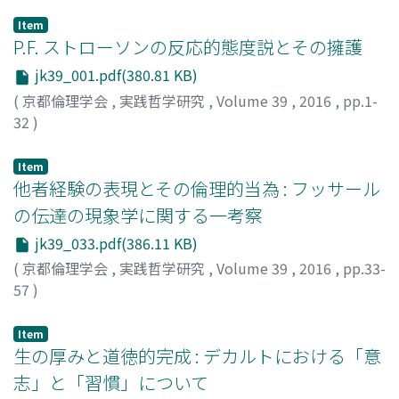
Item
P.F. ストローソンの反応的態度説とその擁護
jk39_001.pdf(380.81 KB)
(
京都倫理学会
,
実践哲学研究
,
Volume 39
,
2016
,
pp.1-
32
)
井保, 和也
;
IHO, Kazuya
;
イホ, カズヤ
Item
他者経験の表現とその倫理的当為 : フッサール
の伝達の現象学に関する一考察
jk39_033.pdf(386.11 KB)
(
京都倫理学会
,
実践哲学研究
,
Volume 39
,
2016
,
pp.33-
57
)
鈴木, 崇志
;
SUZUKI, Takashi
;
スズキ, タカシ
Item
生の厚みと道徳的完成 : デカルトにおける「意
志」と「習慣」について