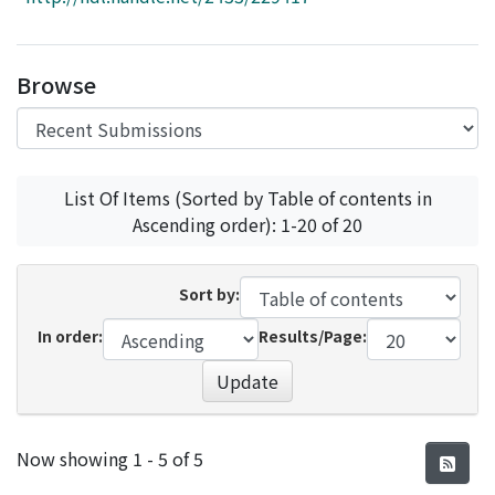
Access Statistics
Library Network
Browse
List Of Items (Sorted by Table of contents in
Ascending order): 1-20 of 20
Sort by:
In order:
Results/Page:
Update
Recent Submissions
Now showing
1 - 5 of 5