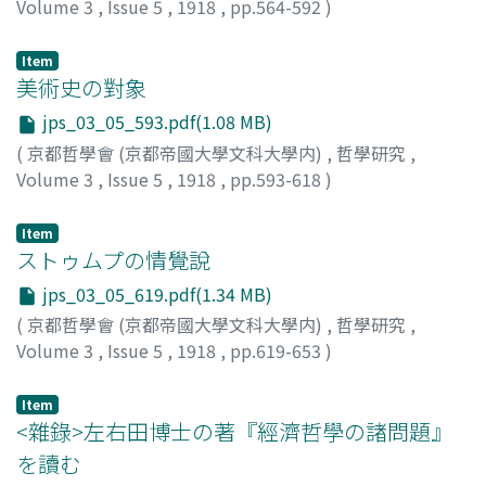
Volume 3
,
Issue 5
,
1918
,
pp.564-592
)
朝永, 三十郞
Item
美術史の對象
jps_03_05_593.pdf(1.08 MB)
(
京都哲學會 (京都帝國大學文科大學内)
,
哲學研究
,
Volume 3
,
Issue 5
,
1918
,
pp.593-618
)
植田, 壽藏
Item
ストゥムプの情覺說
jps_03_05_619.pdf(1.34 MB)
(
京都哲學會 (京都帝國大學文科大學内)
,
哲學研究
,
Volume 3
,
Issue 5
,
1918
,
pp.619-653
)
野上, 俊夫
Item
<雜錄>左右田博士の著『經濟哲學の諸問題』
を讀む