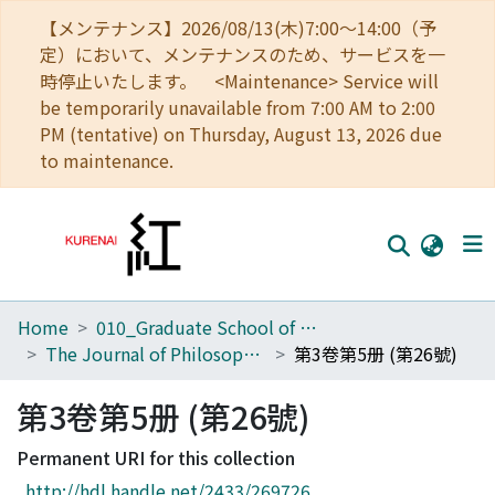
【メンテナンス】2026/08/13(木)7:00～14:00（予
定）において、メンテナンスのため、サービスを一
時停止いたします。 <Maintenance> Service will
be temporarily unavailable from 7:00 AM to 2:00
PM (tentative) on Thursday, August 13, 2026 due
to maintenance.
Home
010_Graduate School of Letters
Home
The Journal of Philosophical Studies
第3卷第5册 (第26號)
Communities
第3卷第5册 (第26號)
Browse
Permanent URI for this collection
Download Ranking
http://hdl.handle.net/2433/269726