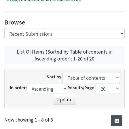
Access Statistics
Library Network
Browse
List Of Items (Sorted by Table of contents in
Ascending order): 1-20 of 20
Sort by:
In order:
Results/Page:
Update
Recent Submissions
Now showing
1 - 8 of 8