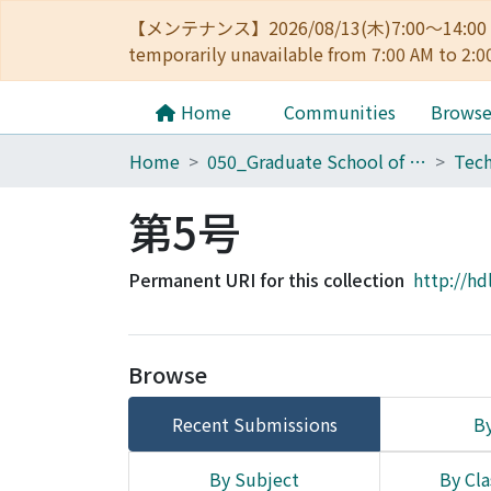
【メンテナンス】2026/08/13(木)7:00～14
temporarily unavailable from 7:00 AM to 2:0
Home
Communities
Brows
Home
050_Graduate School of Science
第5号
Permanent URI for this collection
http://hd
Browse
Recent Submissions
By
By Subject
By Cla