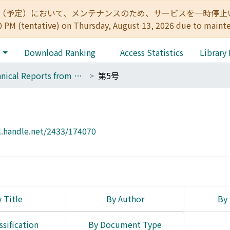
:00（予定）において、メンテナンスのため、サービスを一時停止いたします。 
0 PM (tentative) on Thursday, August 13, 2026 due to maint
e
Download Ranking
Access Statistics
Library
Technical Reports from Kwasan and Hida Observatories Faculty of science, Kyoto University
第5号
l.handle.net/2433/174070
 Title
By Author
By 
ssification
By Document Type