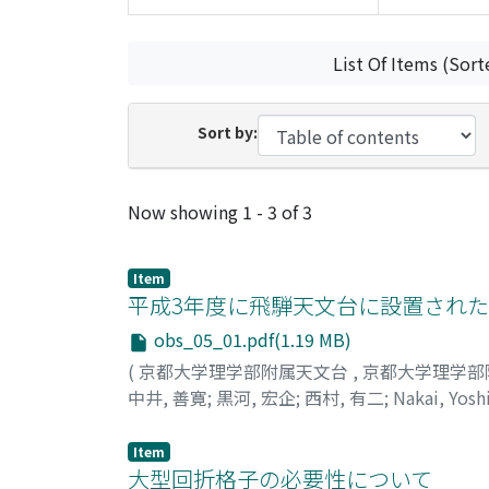
List Of Items (Sort
Sort by:
Recent Submissions
Now showing
1 - 3 of 3
Item
平成3年度に飛騨天文台に設置され
obs_05_01.pdf(1.19 MB)
(
京都大学理学部附属天文台
,
京都大学理学部
中井, 善寛
;
黒河, 宏企
;
西村, 有二
;
Nakai, Yosh
シムラ, ユウジ
Item
大型回折格子の必要性について