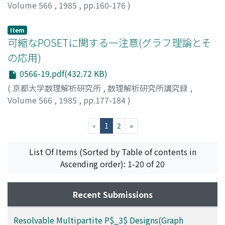
Volume 566
,
1985
,
pp.160-176
)
Saeki, Shinichi
;
佐伯, 慎一
;
サエキ, シンイチ
Item
可縮なPOSETに関する一注意(グラフ理論とそ
の応用)
0566-19.pdf(432.72 KB)
(
京都大学数理解析研究所
,
数理解析研究所講究録
,
Volume 566
,
1985
,
pp.177-184
)
郡山, 彬
;
土屋, 守正
;
Koriyama, Akira
;
Tsuchiya,
Morimasa
;
コオリヤマ, アキラ
;
ツチヤ, モリマサ
(current)
«
1
2
»
List Of Items (Sorted by Table of contents in
Ascending order): 1-20 of 20
Recent Submissions
Resolvable Multipartite P$_3$ Designs(Graph