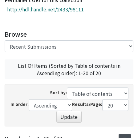
Permanent URI for this collection
Access Statistics
http://hdl.handle.net/2433/98111
Library Network
Browse
List Of Items (Sorted by Table of contents in
Ascending order): 1-20 of 20
Sort by:
In order:
Results/Page:
Update
Recent Submissions