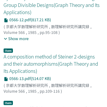
Group Divisible Designs(Graph Theory and Its
Applications)
0566-12.pdf(817.21 KB)
(
京都大学数理解析研究所
,
数理解析研究所講究録
,
Volume 566
,
1985
,
pp.95-108
)
Mukerjee, Rahul
;
Kageyama, Sanpei
;
Bhagwandas
;
ムカ
Show more
ジー, ラフル
;
景山, 三平
;
バグワンダス
;
ムカジー, ラフル
;
カゲヤマ, サンペイ
;
バグワンダス
Item
A composition method of Steiner 2-designs
and their automorphisms(Graph Theory and
Its Applications)
0566-13.pdf(514.07 KB)
(
京都大学数理解析研究所
,
数理解析研究所講究録
,
Volume 566
,
1985
,
pp.109-116
)
神保, 雅一
;
JIMBO, Masaichi
;
ジンボ, マサイチ
Item