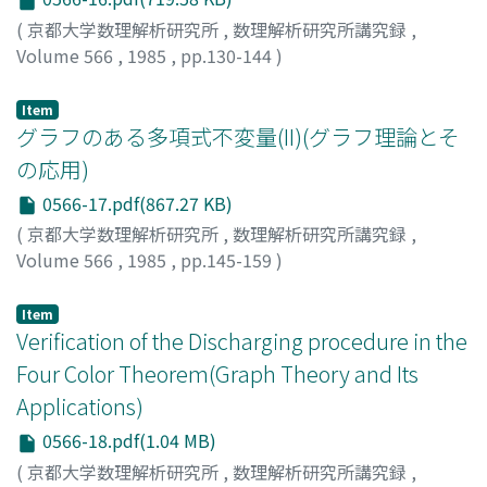
(
京都大学数理解析研究所
,
数理解析研究所講究録
,
Volume 566
,
1985
,
pp.130-144
)
小林, 一章
;
Kobayashi, Kazuaki
;
コバヤシ, カズアキ
Item
グラフのある多項式不変量(II)(グラフ理論とそ
の応用)
0566-17.pdf(867.27 KB)
(
京都大学数理解析研究所
,
数理解析研究所講究録
,
Volume 566
,
1985
,
pp.145-159
)
根上, 生也
;
NEGAMI, Seiya
;
ネガミ, セイヤ
Item
Verification of the Discharging procedure in the
Four Color Theorem(Graph Theory and Its
Applications)
0566-18.pdf(1.04 MB)
(
京都大学数理解析研究所
,
数理解析研究所講究録
,