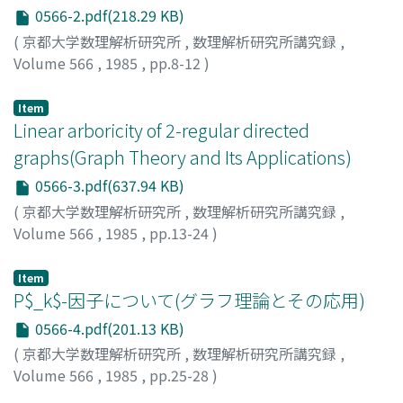
0566-2.pdf(218.29 KB)
(
京都大学数理解析研究所
,
数理解析研究所講究録
,
Volume 566
,
1985
,
pp.8-12
)
山崎, 洋平
;
Yamasaki, Yohei
;
ヤマサキ, ヨウヘイ
Item
Linear arboricity of 2-regular directed
graphs(Graph Theory and Its Applications)
0566-3.pdf(637.94 KB)
(
京都大学数理解析研究所
,
数理解析研究所講究録
,
Volume 566
,
1985
,
pp.13-24
)
中山, 明
;
榎本, 彦衛
;
Nakayama, Akira
;
Enomoto, Hikoe
;
ナカヤマ, アキラ
;
エノモト, ヒコエ
Item
P$_k$-因子について(グラフ理論とその応用)
0566-4.pdf(201.13 KB)
(
京都大学数理解析研究所
,
数理解析研究所講究録
,
Volume 566
,
1985
,
pp.25-28
)
江川, 嘉美
;
Egawa, Yoshimi
;
エガワ, ヨシミ