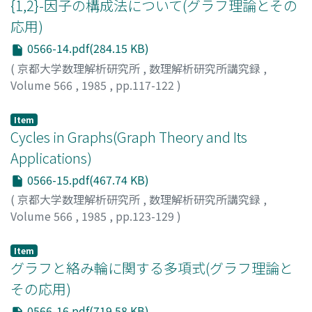
{1,2}-因子の構成法について(グラフ理論とその
応用)
0566-14.pdf(284.15 KB)
(
京都大学数理解析研究所
,
数理解析研究所講究録
,
Volume 566
,
1985
,
pp.117-122
)
岡本, 克也
;
Okamoto, Katunari
;
オカモト, カツナリ
Item
Cycles in Graphs(Graph Theory and Its
Applications)
0566-15.pdf(467.74 KB)
(
京都大学数理解析研究所
,
数理解析研究所講究録
,
Volume 566
,
1985
,
pp.123-129
)
Ota, Katsuhiro
;
Saito, Akira
;
太田, 克弘
;
斎藤, 明
;
オオタ,
カツヒロ
;
サイトウ, アキラ
Item
グラフと絡み輪に関する多項式(グラフ理論と
その応用)
0566-16.pdf(719.58 KB)