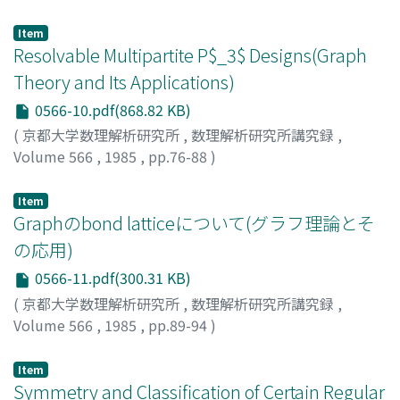
伊藤, 昇
;
Ito, Noboru
;
イトウ, ノボル
Item
Resolvable Multipartite P$_3$ Designs(Graph
Theory and Its Applications)
0566-10.pdf(868.82 KB)
(
京都大学数理解析研究所
,
数理解析研究所講究録
,
Volume 566
,
1985
,
pp.76-88
)
潮, 和彦
;
Ushio, Kazuhiko
;
ウシオ, カズヒコ
Item
Graphのbond latticeについて(グラフ理論とそ
の応用)
0566-11.pdf(300.31 KB)
(
京都大学数理解析研究所
,
数理解析研究所講究録
,
Volume 566
,
1985
,
pp.89-94
)
土屋, 守正
;
Tsuchiya, Morimasa
;
ツチヤ, モリマサ
Item
Symmetry and Classification of Certain Regular