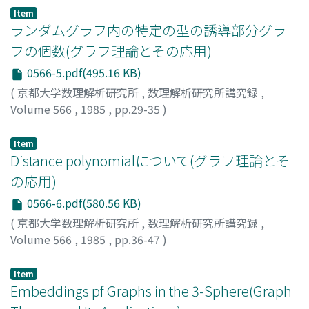
Item
ランダムグラフ内の特定の型の誘導部分グラ
フの個数(グラフ理論とその応用)
0566-5.pdf(495.16 KB)
(
京都大学数理解析研究所
,
数理解析研究所講究録
,
Volume 566
,
1985
,
pp.29-35
)
前原, 濶
;
Maehara, Hiroshi
;
マエハラ, ヒロシ
Item
Distance polynomialについて(グラフ理論とそ
の応用)
0566-6.pdf(580.56 KB)
(
京都大学数理解析研究所
,
数理解析研究所講究録
,
Volume 566
,
1985
,
pp.36-47
)
梶岡, 肇
;
Kajioka, Hajime
;
カジオカ, ハジメ
Item
Embeddings pf Graphs in the 3-Sphere(Graph