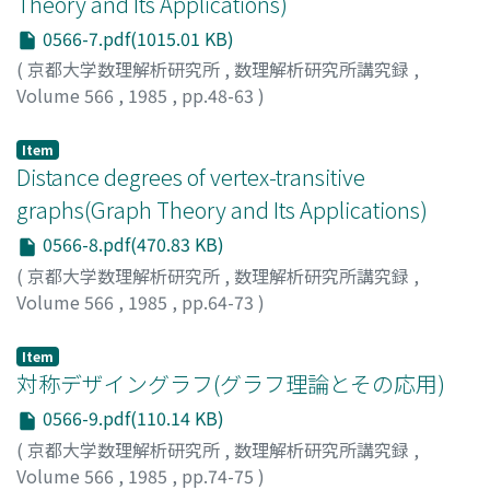
Theory and Its Applications)
0566-7.pdf(1015.01 KB)
(
京都大学数理解析研究所
,
数理解析研究所講究録
,
Volume 566
,
1985
,
pp.48-63
)
Suzuki, Shin'ichi
;
鈴木, 晋一
;
スズキ, シンイチ
Item
Distance degrees of vertex-transitive
graphs(Graph Theory and Its Applications)
0566-8.pdf(470.83 KB)
(
京都大学数理解析研究所
,
数理解析研究所講究録
,
Volume 566
,
1985
,
pp.64-73
)
平野, 照比古
;
Hilano, Teluhiko
;
ヒラノ, テルヒコ
Item
対称デザイングラフ(グラフ理論とその応用)
0566-9.pdf(110.14 KB)
(
京都大学数理解析研究所
,
数理解析研究所講究録
,
Volume 566
,
1985
,
pp.74-75
)