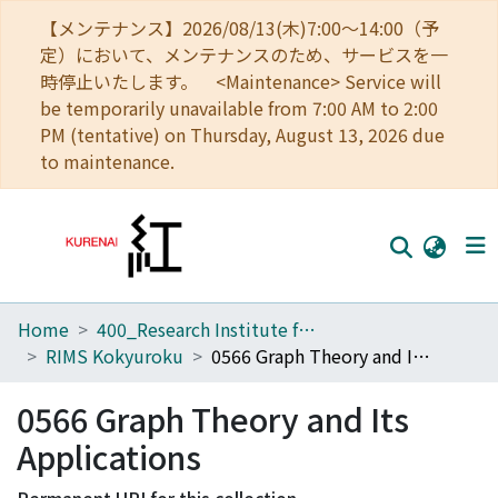
【メンテナンス】2026/08/13(木)7:00～14:00（予
定）において、メンテナンスのため、サービスを一
時停止いたします。 <Maintenance> Service will
be temporarily unavailable from 7:00 AM to 2:00
PM (tentative) on Thursday, August 13, 2026 due
to maintenance.
Home
400_Research Institute for Mathematical Sciences
Home
RIMS Kokyuroku
0566 Graph Theory and Its Applications
Communities
0566 Graph Theory and Its
Browse
Applications
Download Ranking