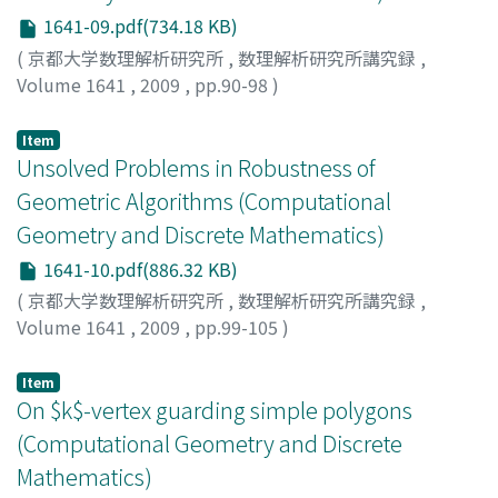
1641-09.pdf(734.18 KB)
(
京都大学数理解析研究所
,
数理解析研究所講究録
,
Volume 1641
,
2009
,
pp.90-98
)
Onishi, Kensuke
;
Hoshi, Mamoru
;
大西, 建輔
;
星, 守
;
オオ
ニシ, ケンスケ
;
ホシ, マモル
Item
Unsolved Problems in Robustness of
Geometric Algorithms (Computational
Geometry and Discrete Mathematics)
1641-10.pdf(886.32 KB)
(
京都大学数理解析研究所
,
数理解析研究所講究録
,
Volume 1641
,
2009
,
pp.99-105
)
Sugihara, Kokichi
;
杉原, 厚吉
;
スギハラ, コウキチ
Item
On $k$-vertex guarding simple polygons
(Computational Geometry and Discrete
Mathematics)