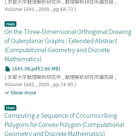
(
京都大学数理解析研究所
,
数理解析研究所講究録
,
Volume 1641
,
2009
,
pp.68-73
)
Maehara, Hiroshi
;
Tokushige, Norihide
;
前原, 濶
;
徳重, 典
英
;
マエハラ, ヒロシ
;
トクシゲ, ノリヒデ
Item
On the Three-Dimensional Orthogonal Drawing
of Outerplanar Graphs : Extended Abstract
(Computational Geometry and Discrete
Mathematics)
1641-08.pdf(1.66 MB)
(
京都大学数理解析研究所
,
数理解析研究所講究録
,
Volume 1641
,
2009
,
pp.74-89
)
Tayu, Satoshi
;
Oshima, Takuya
;
Ueno, Shuichi
;
田湯, 智
;
Show more
大島, 拓也
;
上野, 修一
;
タユ, サトシ
;
オオシマ, タクヤ
;
ウ
エノ, シュウイチ
Item
Computing a Sequence of Circumscribing
Polygons for Convex Polygon (Computational
Geometry and Discrete Mathematics)