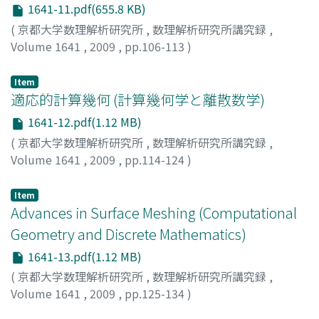
1641-11.pdf(655.8 KB)
(
京都大学数理解析研究所
,
数理解析研究所講究録
,
Volume 1641
,
2009
,
pp.106-113
)
Bereg, Sergey
Item
適応的計算幾何 (計算幾何学と離散数学)
1641-12.pdf(1.12 MB)
(
京都大学数理解析研究所
,
数理解析研究所講究録
,
Volume 1641
,
2009
,
pp.114-124
)
安, 煕甲
;
岡本, 吉央
;
Ahn, Hee-Kap
;
Okamoto, Yoshio
;
[ア
ン, キコウ]
;
オカモト, ヨシオ
Item
Advances in Surface Meshing (Computational
Geometry and Discrete Mathematics)
1641-13.pdf(1.12 MB)
(
京都大学数理解析研究所
,
数理解析研究所講究録
,
Volume 1641
,
2009
,
pp.125-134
)
Cheng, Siu-Wing