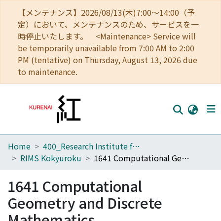
【メンテナンス】2026/08/13(木)7:00～14:00（予
定）において、メンテナンスのため、サービスを一
時停止いたします。 <Maintenance> Service will
be temporarily unavailable from 7:00 AM to 2:00
PM (tentative) on Thursday, August 13, 2026 due
to maintenance.
Home
400_Research Institute for Mathematical Sciences
Home
RIMS Kokyuroku
1641 Computational Geometry and Discrete Mathematics
Communities
1641 Computational
Browse
Geometry and Discrete
Download Ranking
Mathematics