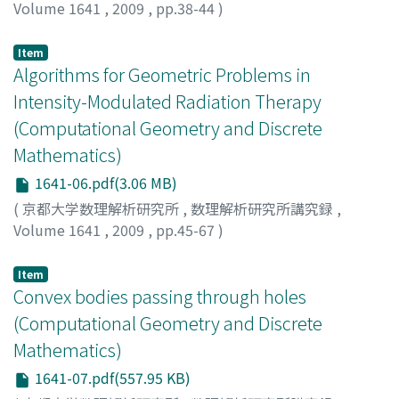
Volume 1641
,
2009
,
pp.38-44
)
Asano, Tetsuo
;
浅野, 哲夫
;
アサノ, テツオ
Item
Algorithms for Geometric Problems in
Intensity-Modulated Radiation Therapy
(Computational Geometry and Discrete
Mathematics)
1641-06.pdf(3.06 MB)
(
京都大学数理解析研究所
,
数理解析研究所講究録
,
Volume 1641
,
2009
,
pp.45-67
)
Chen, Danny Z.
;
Wang, Chao
Item
Convex bodies passing through holes
(Computational Geometry and Discrete
Mathematics)
1641-07.pdf(557.95 KB)