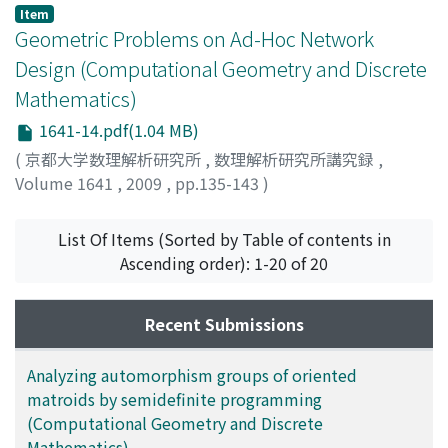
Item
Geometric Problems on Ad-Hoc Network
Design (Computational Geometry and Discrete
Mathematics)
1641-14.pdf(1.04 MB)
(
京都大学数理解析研究所
,
数理解析研究所講究録
,
Volume 1641
,
2009
,
pp.135-143
)
Tokuyama, Takeshi
;
徳山, 豪
;
トクヤマ, タケシ
List Of Items (Sorted by Table of contents in
Ascending order): 1-20 of 20
Recent Submissions
Analyzing automorphism groups of oriented
matroids by semidefinite programming
(Computational Geometry and Discrete
Mathematics)