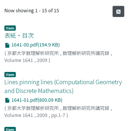
Recent Submissions
Now showing
1 - 15 of 15
Item
表紙・目次
1641-00.pdf(194.9 KB)
(
京都大学数理解析研究所
,
数理解析研究所講究録
,
Volume 1641
,
2009
)
Item
Lines pinning lines (Computational Geometry
and Discrete Mathematics)
1641-01.pdf(800.09 KB)
(
京都大学数理解析研究所
,
数理解析研究所講究録
,
Volume 1641
,
2009
,
pp.1-7
)
Aronov, Boris
;
Cheong, Otfried
;
Goaoc, Xavier
Item