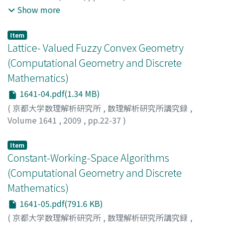
Matsumoto, Yoshitake
;
Moriyama, Sonoko
;
Imai,
Show more
Hiroshi
;
Bremner, David
;
松本, 宜丈
;
森山, 園子
;
今井, 浩
;
マツモト, ヨシタケ
;
モリヤマ, ソノコ
;
イマイ, ヒロシ
Item
Lattice- Valued Fuzzy Convex Geometry
(Computational Geometry and Discrete
Mathematics)
1641-04.pdf(1.34 MB)
(
京都大学数理解析研究所
,
数理解析研究所講究録
,
Volume 1641
,
2009
,
pp.22-37
)
Maruyama, Yoshihiro
;
丸山, 善宏
;
マルヤマ, ヨシヒロ
Item
Constant-Working-Space Algorithms
(Computational Geometry and Discrete
Mathematics)
1641-05.pdf(791.6 KB)
(
京都大学数理解析研究所
,
数理解析研究所講究録
,