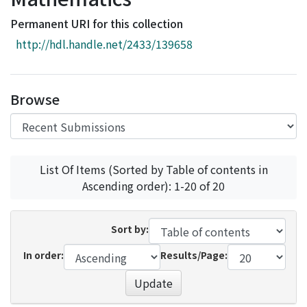
Access Statistics
Permanent URI for this collection
Library Network
http://hdl.handle.net/2433/139658
Browse
List Of Items (Sorted by Table of contents in
Ascending order): 1-20 of 20
Sort by:
In order:
Results/Page:
Update