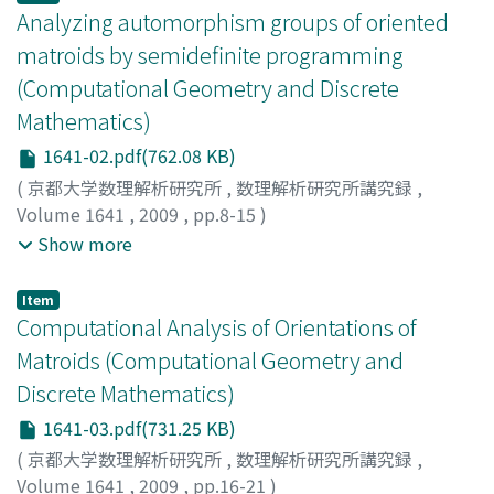
Analyzing automorphism groups of oriented
matroids by semidefinite programming
(Computational Geometry and Discrete
Mathematics)
1641-02.pdf(762.08 KB)
(
京都大学数理解析研究所
,
数理解析研究所講究録
,
Volume 1641
,
2009
,
pp.8-15
)
Miyata, Hiroyuki
;
Moriyama, Sonoko
;
Imai, Hiroshi
;
宮
Show more
田, 洋行
;
森山, 園子
;
今井, 浩
;
ミヤタ, ヒロユキ
;
モリヤマ,
ソノコ
;
イマイ, ヒロシ
Item
Computational Analysis of Orientations of
Matroids (Computational Geometry and
Discrete Mathematics)
1641-03.pdf(731.25 KB)
(
京都大学数理解析研究所
,
数理解析研究所講究録
,
Volume 1641
,
2009
,
pp.16-21
)