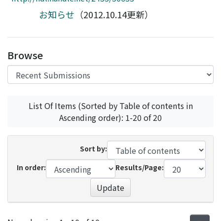
Access Statistics
お知らせ
（2012.10.14更新）
Library Network
Browse
List Of Items (Sorted by Table of contents in
Ascending order): 1-20 of 20
Sort by:
In order:
Results/Page:
Update