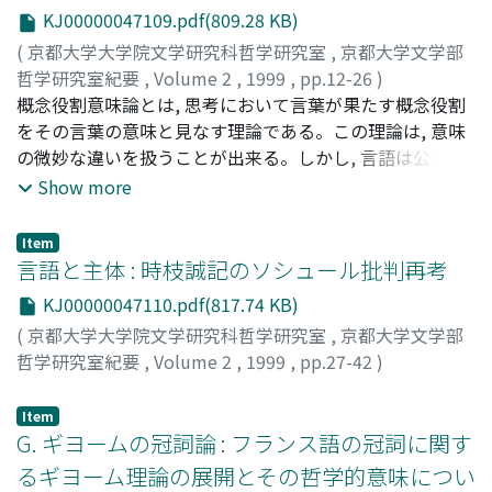
KJ00000047109.pdf(809.28 KB)
(
京都大学大学院文学研究科哲学研究室
,
京都大学文学部
哲学研究室紀要
,
Volume 2
,
1999
,
pp.12-26
)
増田, 玲一郎
概念役割意味論とは, 思考において言葉が果たす概念役割
;
Masuda, Reiichiro
;
マスダ, レイイチロウ
をその言葉の意味と見なす理論である。この理論は, 意味
の微妙な違いを扱うことが出来る。しかし, 言語は公共的
であり, 思考は私秘的である。送り手は思考を言葉に符号
Show more
化して送り出し, 受け手は受け取った言葉を復号して思考
を得る。両者の概念体系が相違していれば, その相違の分
Item
だけ, それぞれにとっての言葉の意味も異なり, 情報伝達も
言語と主体 : 時枝誠記のソシュール批判再考
不完全になるであろう。言語活動は, この不完全さを前提
KJ00000047110.pdf(817.74 KB)
として, 少なくとも不可欠な情報を, 出来ればより多くの情
(
京都大学大学院文学研究科哲学研究室
,
京都大学文学部
報を伝えようとする, そのような努力のはずである。
哲学研究室紀要
,
Volume 2
,
1999
,
pp.27-42
)
柴田, 健志
;
Shibata, Kenji
;
シバタ, ケンジ
Item
G. ギヨームの冠詞論 : フランス語の冠詞に関す
るギヨーム理論の展開とその哲学的意味につい