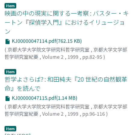
Item
映画の中の現実に関する一考察 : バスター・キ
ートン『探偵学入門』におけるイリュージョ
ン
KJ00000047114.pdf(762.15 KB)
(
京都大学大学院文学研究科哲学研究室
,
京都大学文学部
哲学研究室紀要
,
Volume 2
,
1999
,
pp.82-95
)
浜岡, 剛
;
Hamaoka, Takeshi
;
ハマオカ, タケシ
Item
哲学よさらば? : 和田純夫『20 世紀の自然観革
命』を読んで
KJ00000047115.pdf(1.14 MB)
(
京都大学大学院文学研究科哲学研究室
,
京都大学文学部
哲学研究室紀要
,
Volume 2
,
1999
,
pp.96-116
)
伊藤, 邦武
;
Ito, Kunitake
;
イトウ, クニタケ
Item