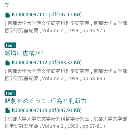
て
KJ00000047111.pdf(747.17 KB)
(
京都大学大学院文学研究科哲学研究室
,
京都大学文学部
哲学研究室紀要
,
Volume 2
,
1999
,
pp.43-57
)
柴田, 健志
;
Shibata, Kenji
;
シバタ, ケンジ
Item
感情は虚構か?
KJ00000047112.pdf(483.33 KB)
(
京都大学大学院文学研究科哲学研究室
,
京都大学文学部
哲学研究室紀要
,
Volume 2
,
1999
,
pp.58-66
)
山田, 健二
;
Yamada, Kenji
;
ヤマダ, ケンジ
Item
悲劇をめぐって : 行為と判断力
KJ00000047113.pdf(847.91 KB)
(
京都大学大学院文学研究科哲学研究室
,
京都大学文学部
哲学研究室紀要
,
Volume 2
,
1999
,
pp.67-81
)
樋口, 善郎
;
Higuchi, Yoshiro
;
ヒグチ, ヨシロウ