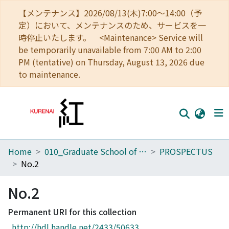
【メンテナンス】2026/08/13(木)7:00～14:00（予
定）において、メンテナンスのため、サービスを一
時停止いたします。 <Maintenance> Service will
be temporarily unavailable from 7:00 AM to 2:00
PM (tentative) on Thursday, August 13, 2026 due
to maintenance.
Home
010_Graduate School of Letters
PROSPECTUS
Home
No.2
Communities
No.2
Browse
Permanent URI for this collection
Download Ranking
http://hdl.handle.net/2433/50633