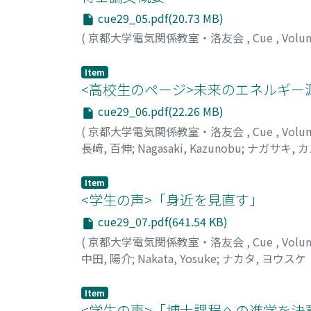
cue29_05.pdf(20.73 MB)
(
京都大学電気関係教室・洛友会
,
Cue
,
Volu
Item
<高校生のページ>未来のエネルギー
cue29_06.pdf(22.26 MB)
(
京都大学電気関係教室・洛友会
,
Cue
,
Volu
長﨑, 百伸
;
Nagasaki, Kazunobu
;
ナガサキ, 
Item
<学生の声>「身近を見直す」
cue29_07.pdf(641.54 KB)
(
京都大学電気関係教室・洛友会
,
Cue
,
Volu
中田, 陽介
;
Nakata, Yosuke
;
ナカタ, ヨウスケ
Item
<学生の声>「博士課程への進学を決