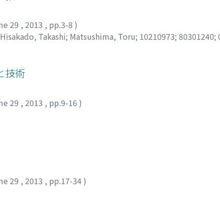
me 29
,
2013
,
pp.3-8
)
Hisakado, Takashi
;
Matsushima, Toru
;
10210973
;
80301240
;
と技術
me 29
,
2013
,
pp.9-16
)
me 29
,
2013
,
pp.17-34
)