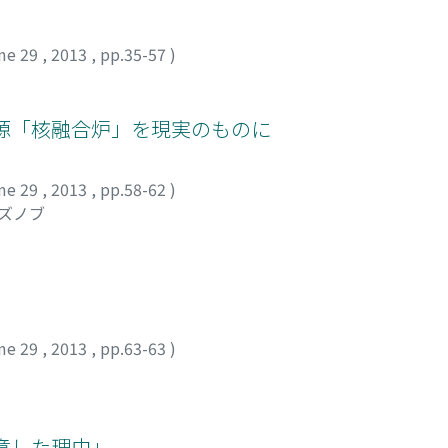
me 29
,
2013
,
pp.35-57
)
源「核融合炉」を現実のものに
me 29
,
2013
,
pp.58-62
)
カズノブ
me 29
,
2013
,
pp.63-63
)
意した理由」