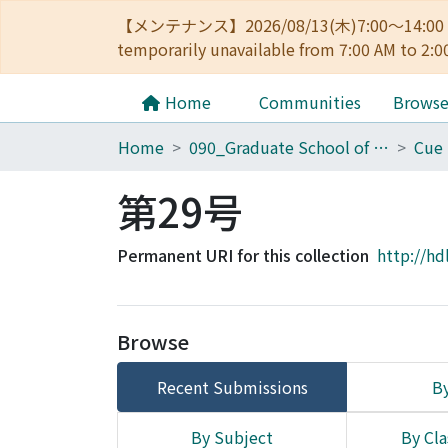
【メンテナンス】2026/08/13(木)7:00～14
temporarily unavailable from 7:00 AM to 2:0
Home
Communities
Brows
Home
090_Graduate School of Engineering
第29号
Permanent URI for this collection
http://hd
Browse
Recent Submissions
By
By Subject
By Cla