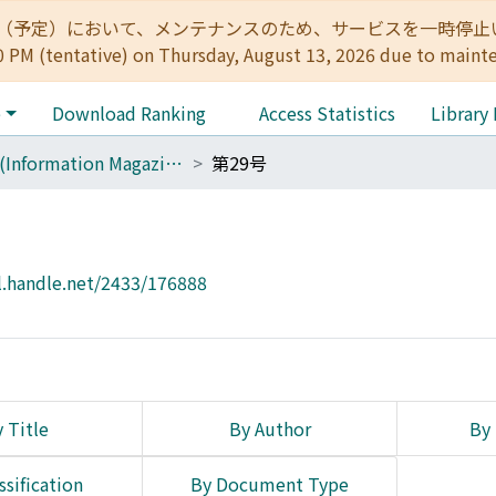
:00（予定）において、メンテナンスのため、サービスを一時停止いたします。 
0 PM (tentative) on Thursday, August 13, 2026 due to maint
e
Download Ranking
Access Statistics
Library
Cue (Information Magazine)
第29号
l.handle.net/2433/176888
 Title
By Author
By 
ssification
By Document Type