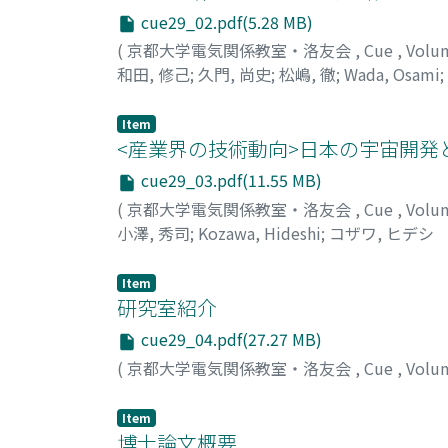
cue29_02.pdf(5.28 MB)
(
京都大学電気関係教室・洛友会
,
Cue
,
Volu
和田, 修己
;
久門, 尚史
;
松嶋, 徹
;
Wada, Osami
;
サミ
;
ヒサカド, タカシ
;
マツシマ, トオル
Item
<産業界の技術動向>日本の宇宙開発
cue29_03.pdf(11.55 MB)
(
京都大学電気関係教室・洛友会
,
Cue
,
Volu
小澤, 秀司
;
Kozawa, Hideshi
;
コザワ, ヒデシ
Item
研究室紹介
cue29_04.pdf(27.27 MB)
(
京都大学電気関係教室・洛友会
,
Cue
,
Volu
Item
博士論文概要