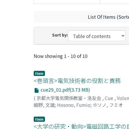
List Of Items (Sort
Sort by:
Recent Submissions
Now showing
1 - 10 of 10
Item
<巻頭言>電気技術者の役割と責務
cue29_01.pdf(3.73 MB)
(
京都大学電気関係教室・洛友会
,
Cue
,
Volu
細野, 文雄
;
Hosono, Fumio
;
ホソノ, フミオ
Item
<大学の研究・動向>電磁回路工学の