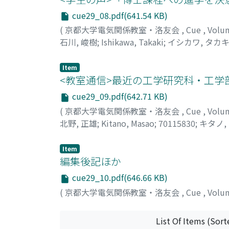
cue29_08.pdf(641.54 KB)
(
京都大学電気関係教室・洛友会
,
Cue
,
Volu
石川, 峻樹
;
Ishikawa, Takaki
;
イシカワ, タカ
Item
<教室通信>最近の工学研究科・工学
cue29_09.pdf(642.71 KB)
(
京都大学電気関係教室・洛友会
,
Cue
,
Volu
北野, 正雄
;
Kitano, Masao
;
70115830
;
キタノ,
Item
編集後記ほか
cue29_10.pdf(646.66 KB)
(
京都大学電気関係教室・洛友会
,
Cue
,
Volu
List Of Items (Sort