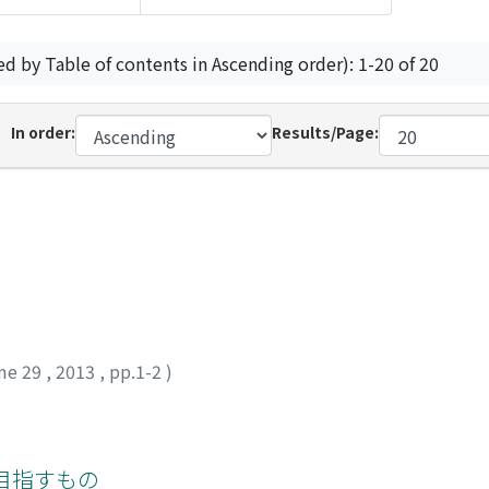
ed by Table of contents in Ascending order): 1-20 of 20
In order:
Results/Page:
me 29
,
2013
,
pp.1-2
)
目指すもの