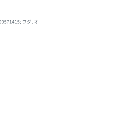
00571415
;
ワダ, オ