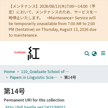
【メンテナンス】2026/08/13(木)7:00～14:00（予
定）において、メンテナンスのため、サービスを一
時停止いたします。 <Maintenance> Service will
be temporarily unavailable from 7:00 AM to 2:00
PM (tentative) on Thursday, August 13, 2026 due
to maintenance.
Home
110_Graduate School of Human and Environmental Studies
Home
Papers in Linguistic Science
第14号
Communities
第14号
Browse
Permanent URI for this collection
Download Ranking
http://hdl.handle.net/2433/88052