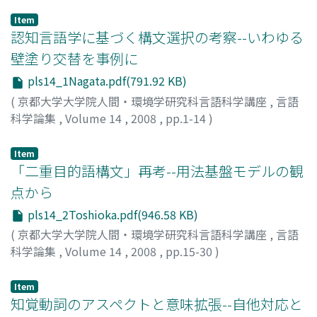
Item
認知言語学に基づく構文選択の考察--いわゆる
壁塗り交替を事例に
pls14_1Nagata.pdf(791.92 KB)
(
京都大学大学院人間・環境学研究科言語科学講座
,
言語
科学論集
,
Volume 14
,
2008
,
pp.1-14
)
永田, 由香
;
Nagata, Yuka
;
ナガタ, ユカ
Item
「二重目的語構文」再考--用法基盤モデルの観
点から
pls14_2Toshioka.pdf(946.58 KB)
(
京都大学大学院人間・環境学研究科言語科学講座
,
言語
科学論集
,
Volume 14
,
2008
,
pp.15-30
)
年岡, 智見
;
Toshioka, Tomomi
;
トシオカ, トモミ
Item
知覚動詞のアスペクトと意味拡張--自他対応と