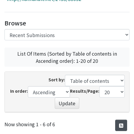
Access Statistics
Library Network
Browse
List Of Items (Sorted by Table of contents in
Ascending order): 1-20 of 20
Sort by:
In order:
Results/Page:
Update
Recent Submissions
Now showing
1 - 6 of 6