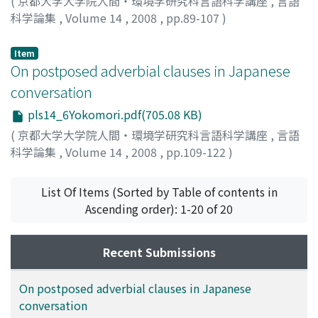
(
京都大学大学院人間・環境学研究科言語科学講座
,
言語
科学論集
,
Volume 14
,
2008
,
pp.89-107
)
梶丸, 岳
;
Kajimaru, Gaku
;
50735785
;
カジマル, ガク
Item
On postposed adverbial clauses in Japanese
conversation
pls14_6Yokomori.pdf(705.08 KB)
(
京都大学大学院人間・環境学研究科言語科学講座
,
言語
科学論集
,
Volume 14
,
2008
,
pp.109-122
)
Yokomori, Daisuke
;
横森, 大輔
;
ヨコモリ, ダイスケ
List Of Items (Sorted by Table of contents in
Ascending order): 1-20 of 20
Recent Submissions
On postposed adverbial clauses in Japanese
conversation