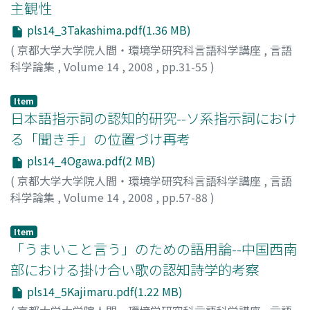
主観性
pls14_3Takashima.pdf(1.36 MB)
(
京都大学大学院人間・環境学研究科言語科学講座
,
言語
科学論集
,
Volume 14
,
2008
,
pp.31-55
)
高嶋, 由布子
;
Takashima, Yufuko
;
タカシマ, ユフコ
Item
日本語指示詞の認知的研究--ソ系指示詞におけ
る「聞き手」の位置づけ再考
pls14_4Ogawa.pdf(2 MB)
(
京都大学大学院人間・環境学研究科言語科学講座
,
言語
科学論集
,
Volume 14
,
2008
,
pp.57-88
)
小川, 典子
;
Ogawa, Noriko
;
オガワ, ノリコ
Item
「うまいこと言う」のための語用論--中国西南
部における掛け合い歌の認知詩学的考察
pls14_5Kajimaru.pdf(1.22 MB)