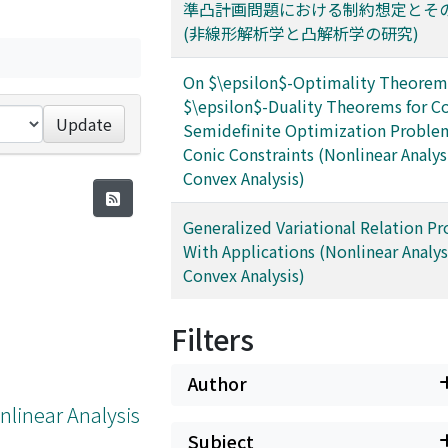
準凸計画問題における制約想定とそ
(非線形解析学と凸解析学の研究)
On $\epsilon$-Optimality Theorem
$\epsilon$-Duality Theorems for C
Update
Semidefinite Optimization Proble
Conic Constraints (Nonlinear Analys
Convex Analysis)
Generalized Variational Relation P
With Applications (Nonlinear Analys
Convex Analysis)
Filters
Author
nlinear Analysis
Subject