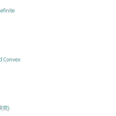
efinite
d Convex
究)