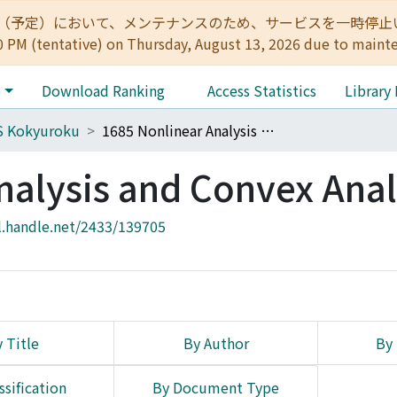
:00（予定）において、メンテナンスのため、サービスを一時停止いたします。 
0 PM (tentative) on Thursday, August 13, 2026 due to maint
e
Download Ranking
Access Statistics
Library
S Kokyuroku
1685 Nonlinear Analysis and Convex Analysis
nalysis and Convex Anal
l.handle.net/2433/139705
 Title
By Author
By 
ssification
By Document Type