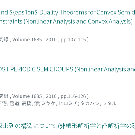
nd $\epsilon$-Duality Theorems for Convex Semid
straints (Nonlinear Analysis and Convex Analysis)
究録
,
Volume 1685
,
2010
,
pp.107-115
)
 PERIODIC SEMIGROUPS (Nonlinear Analysis an
究録
,
Volume 1685
,
2010
,
pp.116-126
)
三宅, 啓道
;
高橋, 渉
;
ミヤケ, ヒロミチ
;
タカハシ, ワタル
束列の構造について (非線形解析学と凸解析学の研