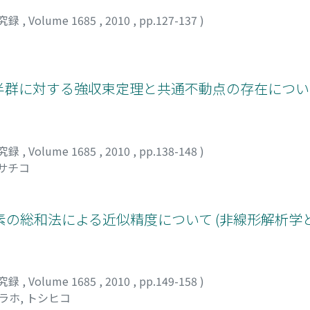
究録
,
Volume 1685
,
2010
,
pp.127-137
)
る非拡大半群に対する強収束定理と共通不動点の存在につい
究録
,
Volume 1685
,
2010
,
pp.138-148
)
 サチコ
の総和法による近似精度について (非線形解析学
究録
,
Volume 1685
,
2010
,
pp.149-158
)
ラホ, トシヒコ