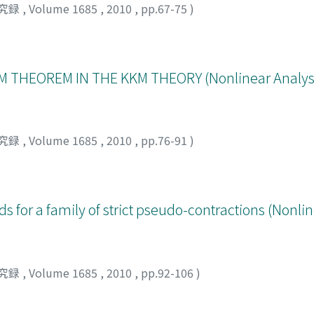
究録
,
Volume 1685
,
2010
,
pp.67-75
)
 THEOREM IN THE KKM THEORY (Nonlinear Analys
究録
,
Volume 1685
,
2010
,
pp.76-91
)
 for a family of strict pseudo-contractions (Nonlin
究録
,
Volume 1685
,
2010
,
pp.92-106
)