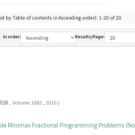
ed by Table of contents in Ascending order): 1-20 of 20
In order:
Results/Page:
究録
,
Volume 1685
,
2010
)
able Minimax Fractional Programming Problems (No