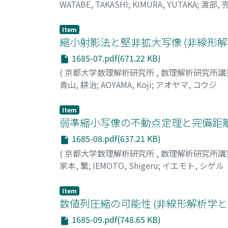
WATABE, TAKASHI
;
KIMURA, YUTAKA
;
渡部, 
Item
縮小射影法と堅非拡大写像 (非線形
1685-07.pdf(671.22 KB)
(
京都大学数理解析研究所
,
数理解析研究所講
青山, 耕治
;
AOYAMA, Koji
;
アオヤマ, コウジ
Item
弱準縮小写像の不動点定理と完備距離
1685-08.pdf(637.21 KB)
(
京都大学数理解析研究所
,
数理解析研究所講
家本, 繁
;
IEMOTO, Shigeru
;
イエモト, シゲル
Item
数値列圧縮の可能性 (非線形解析学と
1685-09.pdf(748.65 KB)