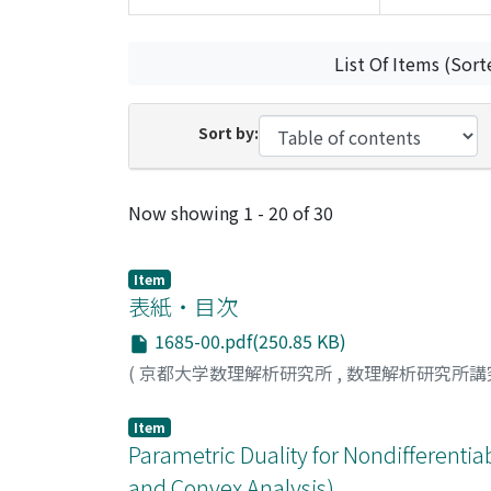
List Of Items (Sort
Sort by:
Recent Submissions
Now showing
1 - 20 of 30
Item
表紙・目次
1685-00.pdf(250.85 KB)
(
京都大学数理解析研究所
,
数理解析研究所講
Item
Parametric Duality for Nondifferenti
and Convex Analysis)