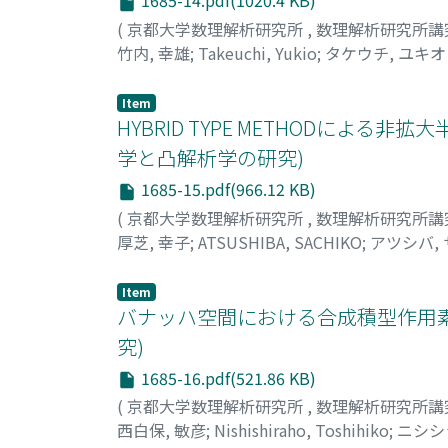
1685-14.pdf(1020.4 KB)
(
京都大学数理解析研究所
,
数理解析研究所講
竹内, 幸雄
;
Takeuchi, Yukio
;
タケウチ, ユキオ
Item
HYBRID TYPE METHODによ
学と凸解析学の研究)
1685-15.pdf(966.12 KB)
(
京都大学数理解析研究所
,
数理解析研究所講
厚芝, 幸子
;
ATSUSHIBA, SACHIKO
;
アツシバ,
Item
バナッハ空間における合成積型作用素
究)
1685-16.pdf(521.86 KB)
(
京都大学数理解析研究所
,
数理解析研究所講
西白保, 敏彦
;
Nishishiraho, Toshihiko
;
ニシシ