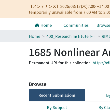
【メンテナンス】2026/08/13(木)7:00～14
temporarily unavailable from 7:00 AM to 2:0
Home
Communities
Brows
Home
400_Research Institute for Mathematical Sciences
RIM
1685 Nonlinear A
Permanent URI for this collection
http://hd
Browse
Recent Submissions
By
By Subject
By Cla