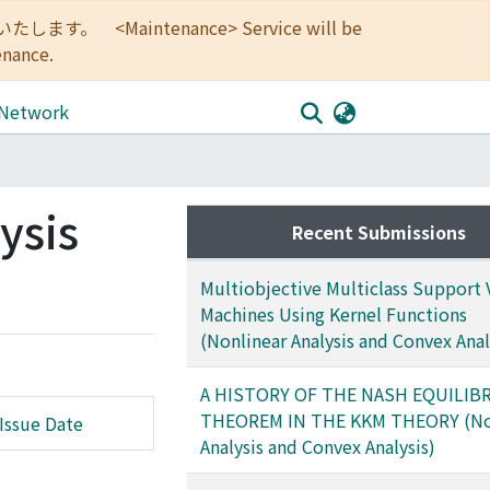
<Maintenance> Service will be
enance.
 Network
ysis
Recent Submissions
Multiobjective Multiclass Support 
Machines Using Kernel Functions
(Nonlinear Analysis and Convex Anal
A HISTORY OF THE NASH EQUILIB
THEOREM IN THE KKM THEORY (No
Issue Date
Analysis and Convex Analysis)