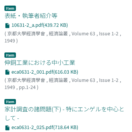
Item
表紙・執筆者紹介等
10631-2_a.pdf(439.72 KB)
(
京都大學經濟學會
,
經濟論叢
,
Volume 63
,
Issue 1-2
,
1949
)
Item
伸銅工業における中小工業
eca0631-2_001.pdf(616.03 KB)
(
京都大學經濟學會
,
經濟論叢
,
Volume 63
,
Issue 1-2
,
1949
,
pp.1-24
)
田杉, 競
;
Tasugi, Kiso
;
タスギ, キソウ
Item
家計調査の諸問題(下) - 特にエンゲルを中心と
して -
eca0631-2_025.pdf(718.64 KB)