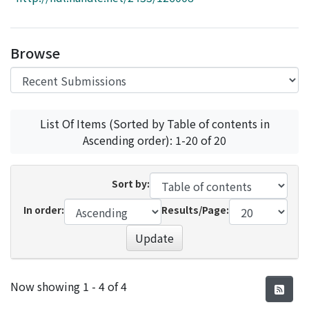
Access Statistics
Library Network
Browse
List Of Items (Sorted by Table of contents in
Ascending order): 1-20 of 20
Sort by:
In order:
Results/Page:
Update
Recent Submissions
Now showing
1 - 4 of 4