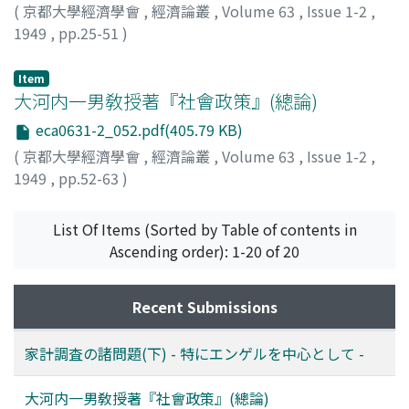
(
京都大學經濟學會
,
經濟論叢
,
Volume 63
,
Issue 1-2
,
1949
,
pp.25-51
)
山本, 正治
;
Yamamoto, Masaharu
;
ヤマモト, マサハル
Item
大河内一男敎授著『社會政策』(總論)
eca0631-2_052.pdf(405.79 KB)
(
京都大學經濟學會
,
經濟論叢
,
Volume 63
,
Issue 1-2
,
1949
,
pp.52-63
)
岸本, 英太郎
;
Kishimoto, Eitaro
;
キシモト, エイタロウ
List Of Items (Sorted by Table of contents in
Ascending order): 1-20 of 20
Recent Submissions
家計調査の諸問題(下) - 特にエンゲルを中心として -
大河内一男敎授著『社會政策』(總論)