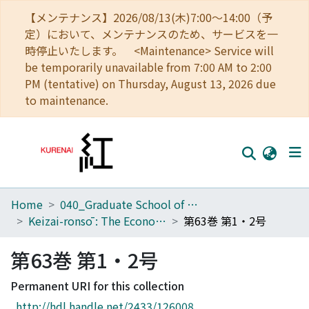
【メンテナンス】2026/08/13(木)7:00～14:00（予
定）において、メンテナンスのため、サービスを一
時停止いたします。 <Maintenance> Service will
be temporarily unavailable from 7:00 AM to 2:00
PM (tentative) on Thursday, August 13, 2026 due
to maintenance.
Home
040_Graduate School of Economics
Home
Keizai-ronsō : The Economic Review
第63巻 第1・2号
Communities
第63巻 第1・2号
Browse
Permanent URI for this collection
Download Ranking
http://hdl.handle.net/2433/126008