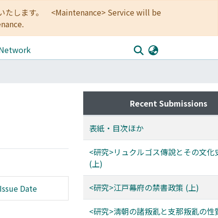
<Maintenance> Service will be
enance.
 Network
Recent Submissions
表紙・目次ほか
<研究>リュクルゴス傳說とその文化
(上)
<研究>江戸幕府の禁書政策 (上)
Issue Date
<研究>淸朝の諸叛亂と支那叛亂の性