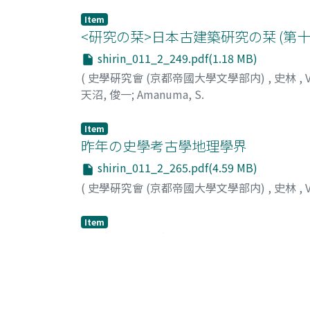
Item
<研究の栞>日本古建築硏究の栞 (第十
shirin_011_2_249.pdf(1.18 MB)
(
史學硏究會 (京都帝國大學文學部内)
,
史林
,
天沼, 俊一
;
Amanuma, S.
Item
昨年の史學考古學地理學界
shirin_011_2_265.pdf(4.59 MB)
(
史學硏究會 (京都帝國大學文學部内)
,
史林
,
Item
<彙報>・<會報>
shirin_011_2_335.pdf(277.02 KB)
(
史學硏究會 (京都帝國大學文學部内)
,
史林
,