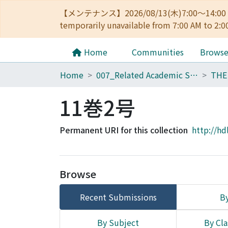
【メンテナンス】2026/08/13(木)7:00～14
temporarily unavailable from 7:00 AM to 2:0
Home
Communities
Brows
Home
007_Related Academic Societies
11巻2号
Permanent URI for this collection
http://hd
Browse
Recent Submissions
By
By Subject
By Cla