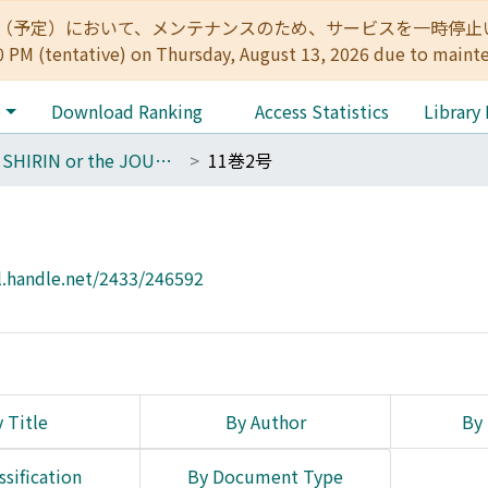
:00（予定）において、メンテナンスのため、サービスを一時停止いたします。 
0 PM (tentative) on Thursday, August 13, 2026 due to maint
e
Download Ranking
Access Statistics
Library
THE SHIRIN or the JOURNAL OF HISTORY
11巻2号
l.handle.net/2433/246592
 Title
By Author
By 
ssification
By Document Type