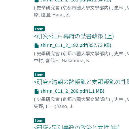
(
史學硏究會 (京都帝國大學文學部内)
,
史林
,
原, 隨園
;
Hara., Z.
Item
<研究>江戸幕府の禁書政策 (上)
shirin_011_2_192.pdf(857.73 KB)
(
史學硏究會 (京都帝國大學文學部内)
,
史林
,
中村, 喜代三
;
Nakamura, K.
Item
<研究>淸朝の諸叛亂と支那叛亂の性
shirin_011_2_206.pdf(1.1 MB)
(
史學硏究會 (京都帝國大學文學部内)
,
史林
,
矢野, 仁一
;
Yano, J.
Item
<研究>足利義政の政治と女性 (中)