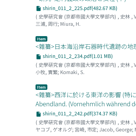
shirin_011_2_225.pdf(482.67 KB)
(
史學硏究會 (京都帝國大學文學部内)
,
史林
,
三浦, 周行
;
Miura, H.
Item
<雜纂>日本海沿岸石器時代遺跡の地理
shirin_011_2_234.pdf(1.01 MB)
(
史學硏究會 (京都帝國大學文學部内)
,
史林
,
小牧, 實繁
;
Komaki, S.
Item
<雜纂>西洋に於ける東洋の影響 (特に中古期に於ける)
Abendland. (Vornehmlich während des
shirin_011_2_242.pdf(374.37 KB)
(
史學硏究會 (京都帝國大學文學部内)
,
史林
,
ヤコブ, ゲオルグ
;
宮崎, 市定
;
Jacob, George
;