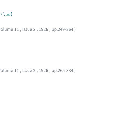
八回)
Volume 11
,
Issue 2
,
1926
,
pp.249-264
)
Volume 11
,
Issue 2
,
1926
,
pp.265-334
)
Volume 11
,
Issue 2
,
1926
,
pp.335-340
)