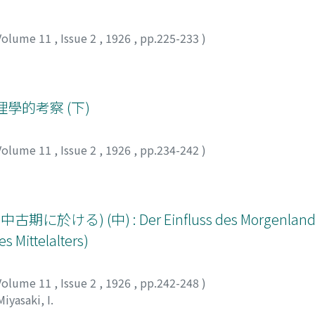
Volume 11
,
Issue 2
,
1926
,
pp.225-233
)
學的考察 (下)
Volume 11
,
Issue 2
,
1926
,
pp.234-242
)
 (中) : Der Einfluss des Morgenlands 
 Mittelalters)
Volume 11
,
Issue 2
,
1926
,
pp.242-248
)
Miyasaki, I.