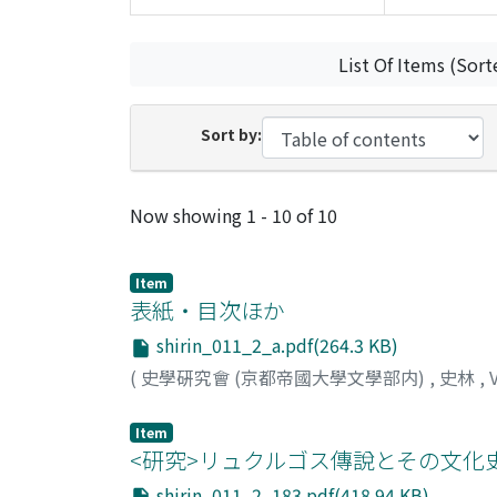
List Of Items (Sort
Sort by:
Recent Submissions
Now showing
1 - 10 of 10
Item
表紙・目次ほか
shirin_011_2_a.pdf(264.3 KB)
(
史學硏究會 (京都帝國大學文學部内)
,
史林
,
Item
<研究>リュクルゴス傳說とその文化史
shirin_011_2_183.pdf(418.94 KB)