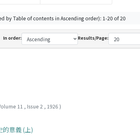
ed by Table of contents in Ascending order): 1-20 of 20
In order:
Results/Page:
Volume 11
,
Issue 2
,
1926
)
的意義 (上)