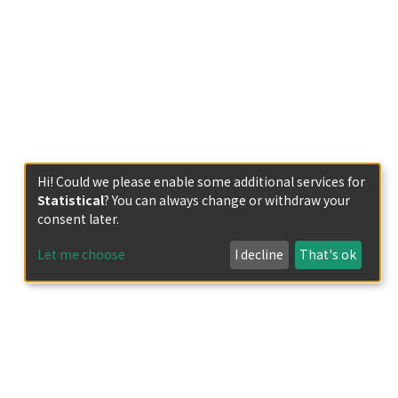
Hi! Could we please enable some additional services for
Statistical
? You can always change or withdraw your
consent later.
Let me choose
I decline
That's ok