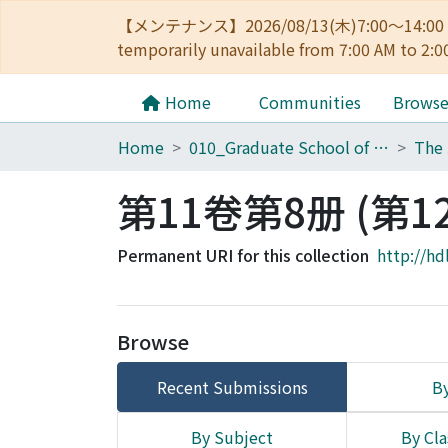
【メンテナンス】2026/08/13(木)7:00～14
temporarily unavailable from 7:00 AM to 2:0
Home
Communities
Brows
Home
010_Graduate School of Letters
第11卷第8册 (第1
Permanent URI for this collection
http://hd
Browse
Recent Submissions
By
By Subject
By Cla