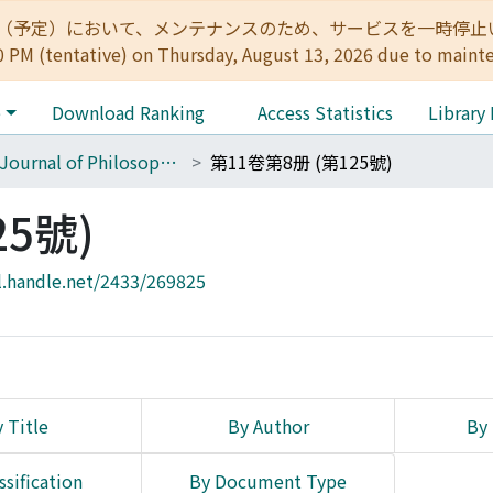
:00（予定）において、メンテナンスのため、サービスを一時停止いたします。 
0 PM (tentative) on Thursday, August 13, 2026 due to maint
e
Download Ranking
Access Statistics
Library
The Journal of Philosophical Studies
第11卷第8册 (第125號)
25號)
l.handle.net/2433/269825
 Title
By Author
By 
ssification
By Document Type