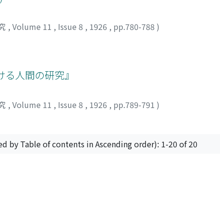
究
,
Volume 11
,
Issue 8
,
1926
,
pp.780-788
)
ける人間の研究』
究
,
Volume 11
,
Issue 8
,
1926
,
pp.789-791
)
ed by Table of contents in Ascending order): 1-20 of 20
Powered by DSpace and JAIRO Crawler-List
 protected by original copyright, with all rights reserved, un
Privacy policy
Send Feedback