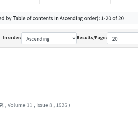
ed by Table of contents in Ascending order): 1-20 of 20
In order:
Results/Page:
究
,
Volume 11
,
Issue 8
,
1926
)