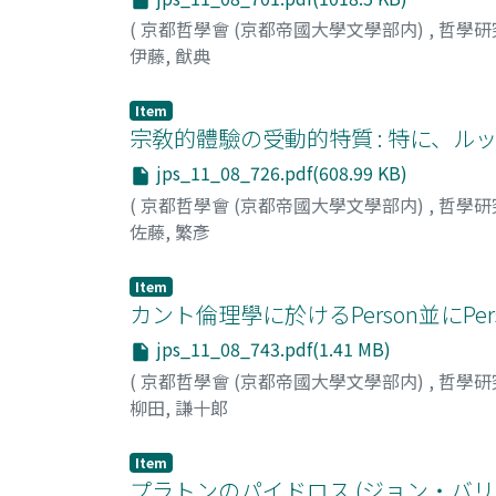
(
京都哲學會 (京都帝國大學文學部内)
,
哲學研
伊藤, 猷典
Item
宗敎的體驗の受動的特質 : 特に、ル
jps_11_08_726.pdf(608.99 KB)
(
京都哲學會 (京都帝國大學文學部内)
,
哲學研
佐藤, 繁彥
Item
カント倫理學に於けるPerson並にPers
jps_11_08_743.pdf(1.41 MB)
(
京都哲學會 (京都帝國大學文學部内)
,
哲學研
柳田, 謙十郞
Item
プラトンのパイドロス (ジョン・バリ