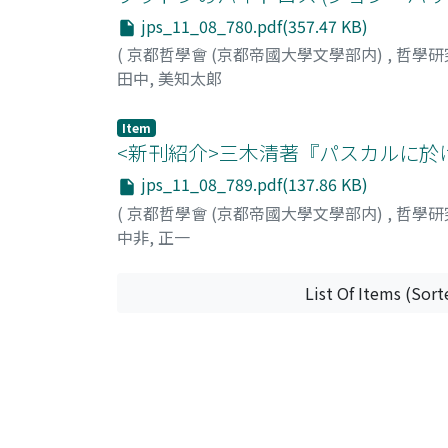
jps_11_08_780.pdf(357.47 KB)
(
京都哲學會 (京都帝國大學文學部内)
,
哲學研
田中, 美知太郞
Item
<新刊紹介>三木清著『パスカルに於
jps_11_08_789.pdf(137.86 KB)
(
京都哲學會 (京都帝國大學文學部内)
,
哲學研
中非, 正一
List Of Items (Sort
All items in KURENAI are