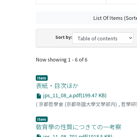
List Of Items (Sort
Sort by:
Recent Submissions
Now showing
1 - 6 of 6
Item
表紙・目次ほか
jps_11_08_a.pdf(199.47 KB)
(
京都哲學會 (京都帝國大學文學部内)
,
哲學研
Item
敎育學の性質につきての一考察
jps_11_08_701.pdf(1018.5 KB)