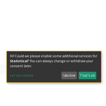
Hi! Could we please enable some additional services for
Statistical
? You can always change or withdraw your
consent later.
Let me choose
I decline
That's ok
less otherwise indicated.