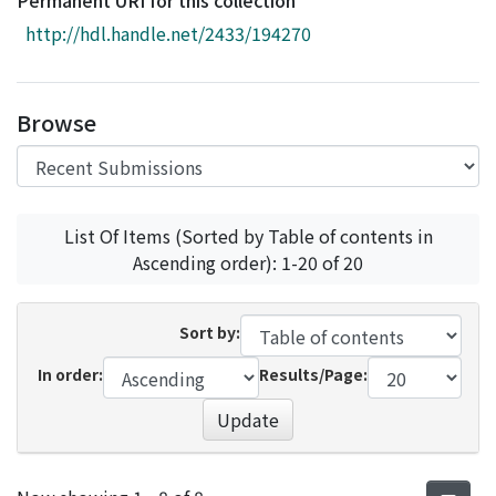
Permanent URI for this collection
Access Statistics
http://hdl.handle.net/2433/194270
Library Network
Browse
List Of Items (Sorted by Table of contents in
Ascending order): 1-20 of 20
Sort by:
In order:
Results/Page:
Update
Recent Submissions