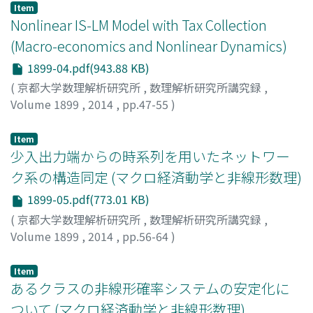
Item
Nonlinear IS-LM Model with Tax Collection
(Macro-economics and Nonlinear Dynamics)
1899-04.pdf(943.88 KB)
(
京都大学数理解析研究所
,
数理解析研究所講究録
,
Volume 1899
,
2014
,
pp.47-55
)
Matsumoto, Akio
;
松本, 昭夫
;
マツモト, アキオ
Item
少入出力端からの時系列を用いたネットワー
ク系の構造同定 (マクロ経済動学と非線形数理)
1899-05.pdf(773.01 KB)
(
京都大学数理解析研究所
,
数理解析研究所講究録
,
Volume 1899
,
2014
,
pp.56-64
)
鈴木, 雅康
;
Suzuki, Masayasu
;
スズキ, マサヤス
Item
あるクラスの非線形確率システムの安定化に
ついて (マクロ経済動学と非線形数理)