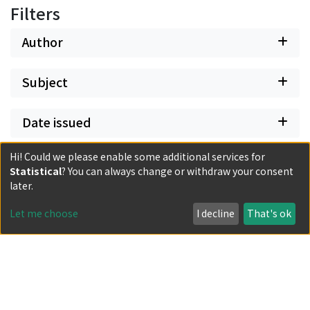
Filters
Author
Subject
Date issued
Hi! Could we please enable some additional services for
Classification
Statistical
? You can always change or withdraw your consent
later.
Document Type
Let me choose
I decline
That's ok
Has files