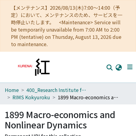
【メンテナンス】2026/08/13(木)7:00～14:00（予
定）において、メンテナンスのため、サービスを一
時停止いたします。 <Maintenance> Service will
be temporarily unavailable from 7:00 AM to 2:00
PM (tentative) on Thursday, August 13, 2026 due
to maintenance.
Home
400_Research Institute for Mathematical Sciences
Home
RIMS Kokyuroku
1899 Macro-economics and Nonlinear Dynamics
Communities
1899 Macro-economics and
Browse
Nonlinear Dynamics
Download Ranking