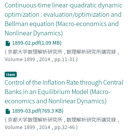
Continuous-time linear-quadratic dynamic
optimization : evaluation/optimization and
Bellman equation (Macro-economics and
Nonlinear Dynamics)
1899-02.pdf(1.09 MB)
(
京都大学数理解析研究所
,
数理解析研究所講究録
,
Volume 1899
,
2014
,
pp.11-31
)
Iwamoto, Seiichi
;
岩本, 誠一
;
イワモト, セイイチ
Item
Control of the Inflation Rate through Central
Banks in an Equilibrium Model (Macro-
economics and Nonlinear Dynamics)
1899-03.pdf(769.3 KB)
(
京都大学数理解析研究所
,
数理解析研究所講究録
,
Volume 1899
,
2014
,
pp.32-46
)
Kato, Hiroyuki
;
加藤, 寛之
;
カトウ, ヒロユキ