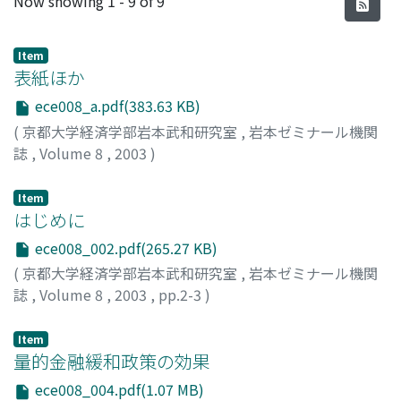
Now showing
1 - 9 of 9
Item
表紙ほか
ece008_a.pdf(383.63 KB)
(
京都大学経済学部岩本武和研究室
,
岩本ゼミナール機関
誌
,
Volume 8
,
2003
)
Item
はじめに
ece008_002.pdf(265.27 KB)
(
京都大学経済学部岩本武和研究室
,
岩本ゼミナール機関
誌
,
Volume 8
,
2003
,
pp.2-3
)
岩本, 武和
;
Iwamoto, Takekazu
;
イワモト, タケカズ
Item
量的金融緩和政策の効果
ece008_004.pdf(1.07 MB)