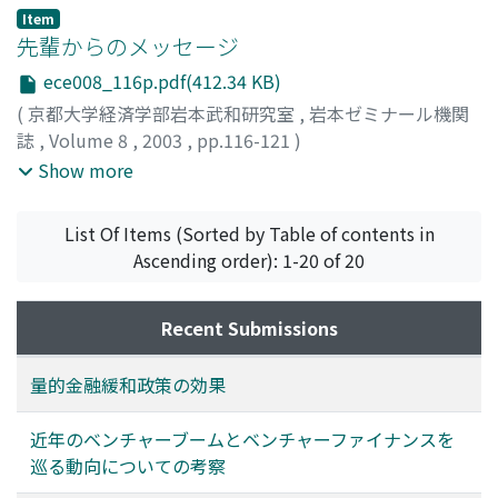
Item
先輩からのメッセージ
ece008_116p.pdf(412.34 KB)
(
京都大学経済学部岩本武和研究室
,
岩本ゼミナール機関
誌
,
Volume 8
,
2003
,
pp.116-121
)
柴田, 茂紀
;
山本, 英司
;
高橋, 信弘
;
岡崎, 将也
;
藤中, 康生
;
Show more
小椋, 文智
;
熊野, 聖史
;
Shibata, Shigeki
;
Yamamoto, Eiji
;
Takahashi, Nobuhiro
;
Okazaki, Masaya
;
Fujinaka, Yasuo
;
List Of Items (Sorted by Table of contents in
Ogura, Fumisato
;
Kumano, Satoshi
;
シバタ, シゲキ
;
ヤマ
Ascending order): 1-20 of 20
モト, エイジ
;
タカハシ, ノブヒロ
;
オカザキ, マサヤ
;
フジ
ナカ, ヤスオ
;
オグラ, フミサト
;
クマノ, サトシ
Recent Submissions
量的金融緩和政策の効果
近年のベンチャーブームとベンチャーファイナンスを
巡る動向についての考察