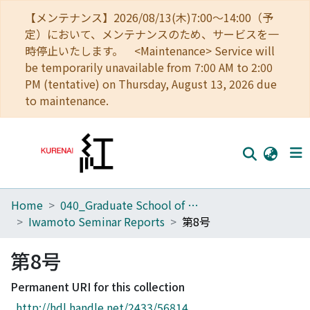
【メンテナンス】2026/08/13(木)7:00～14:00（予
定）において、メンテナンスのため、サービスを一
時停止いたします。 <Maintenance> Service will
be temporarily unavailable from 7:00 AM to 2:00
PM (tentative) on Thursday, August 13, 2026 due
to maintenance.
Home
040_Graduate School of Economics
Home
Iwamoto Seminar Reports
第8号
Communities
第8号
Browse
Permanent URI for this collection
Download Ranking
http://hdl.handle.net/2433/56814