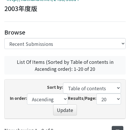
Access Statistics
2003年度版
Library Network
Browse
List Of Items (Sorted by Table of contents in
Ascending order): 1-20 of 20
Sort by:
In order:
Results/Page:
Update
Recent Submissions