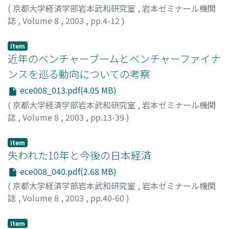
(
京都大学経済学部岩本武和研究室
,
岩本ゼミナール機関
誌
,
Volume 8
,
2003
,
pp.4-12
)
荒戸, 寛樹
;
Arato, Hiroki
;
アラト, ヒロキ
Item
近年のベンチャーブームとベンチャーファイナ
ンスを巡る動向についての考察
ece008_013.pdf(4.05 MB)
(
京都大学経済学部岩本武和研究室
,
岩本ゼミナール機関
誌
,
Volume 8
,
2003
,
pp.13-39
)
小畑, 庄平
;
Obata, Shohei
;
オバタ, ショウヘイ
Item
失われた10年と今後の日本経済
ece008_040.pdf(2.68 MB)
(
京都大学経済学部岩本武和研究室
,
岩本ゼミナール機関
誌
,
Volume 8
,
2003
,
pp.40-60
)
沓脱, 誠
;
Kutsunugi, Makoto
;
クツヌギ, マコト
Item