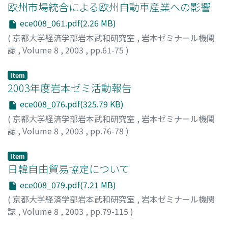
欧州市場統合による欧州自動車産業への影響
ece008_061.pdf(2.26 MB)
(
京都大学経済学部岩本武和研究室
,
岩本ゼミナール機関
誌
,
Volume 8
,
2003
,
pp.61-75
)
嵯峨, 優子
;
Saga, Yuko
;
サガ, ユウコ
Item
2003年度岩本ゼミ活動報告
ece008_076.pdf(325.79 KB)
(
京都大学経済学部岩本武和研究室
,
岩本ゼミナール機関
誌
,
Volume 8
,
2003
,
pp.76-78
)
松岡, 孝恭
;
Matsuoka, Takayasu
;
マツオカ, タカヤス
Item
日韓自由貿易協定について
ece008_079.pdf(7.21 MB)
(
京都大学経済学部岩本武和研究室
,
岩本ゼミナール機関
誌
,
Volume 8
,
2003
,
pp.79-115
)