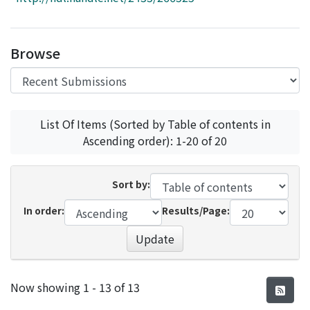
Access Statistics
Library Network
Browse
List Of Items (Sorted by Table of contents in
Ascending order): 1-20 of 20
Sort by:
In order:
Results/Page:
Update
Recent Submissions
Now showing
1 - 13 of 13