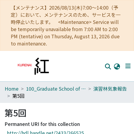
【メンテナンス】2026/08/13(木)7:00～14:00（予
定）において、メンテナンスのため、サービスを一
時停止いたします。 <Maintenance> Service will
be temporarily unavailable from 7:00 AM to 2:00
PM (tentative) on Thursday, August 13, 2026 due
to maintenance.
Home
100_Graduate School of Agriculture
演習林気象報告
Home
第5回
Communities
第5回
Browse
Permanent URI for this collection
Download Ranking
http://hdl.handle.net/2433/266525