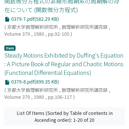
関数微分方程式の非線形周期系の周期解の存
在について (関数微分方程式)
0379-7.pdf(582.29 KB)
(
京都大学数理解析研究所
,
数理解析研究所講究録
,
Volume 379
,
1980
,
pp.92-105
)
古用, 哲夫
;
FURUMOCHI, TETSUO
;
フルモチ, テツオ
Item
Steady Motions Exhibited by Duffing's Equation
: A Picture Book of Regular and Chaotic Motions
(Functional Differential Equations)
0379-8.pdf(899.35 KB)
(
京都大学数理解析研究所
,
数理解析研究所講究録
,
Volume 379
,
1980
,
pp.106-117
)
UEDA, YOSHISUKE
;
上田, 睆亮
;
ウエダ, ヨシスケ
List Of Items (Sorted by Table of contents in
Ascending order): 1-20 of 20