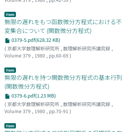
草野, 尚
;
内藤, 学
;
KUSANO, TAKASHI
;
NAITO, MANABU
;
クサノ, タカシ
;
ナイトウ, マナブ
Item
無限の遅れをもつ函数微分方程式における不
変集合について (関数微分方程式)
0379-5.pdf(628.32 KB)
(
京都大学数理解析研究所
,
数理解析研究所講究録
,
Volume 379
,
1980
,
pp.60-69
)
澤野, 健介
;
SAWANO, KENSUKE
;
サワノ, ケンスケ
Item
無限の遅れを持つ関数微分方程式の基本行列
(関数微分方程式)
0379-6.pdf(1.23 MB)
(
京都大学数理解析研究所
,
数理解析研究所講究録
,
Volume 379
,
1980
,
pp.70-91
)
内藤, 敏機
;
NAITO, TOSHIKI
;
ナイトウ, トシキ
Item