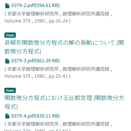
0379-2.pdf(594.61 KB)
(
京都大学数理解析研究所
,
数理解析研究所講究録
,
Volume 379
,
1980
,
pp.16-24
)
栗原, 光信
;
KURIHARA, MITSUNOBU
;
クリハラ, ミツノブ
Item
非線形関数微分方程式の解の振動について (関
数微分方程式)
0379-3.pdf(861.39 KB)
(
京都大学数理解析研究所
,
数理解析研究所講究録
,
Volume 379
,
1980
,
pp.25-41
)
北村, 右一
;
KITAMURA, YUICHI
;
キタムラ, ユウイチ
Item
関数微分方程式における比較定理 (関数微分方
程式)
0379-4.pdf(820.11 KB)
(
京都大学数理解析研究所
,
数理解析研究所講究録
,
Volume 379
,
1980
,
pp.42-59
)