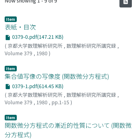
Now showing
1 - 9 of 9
Item
表紙・目次
0379-0.pdf(147.21 KB)
(
京都大学数理解析研究所
,
数理解析研究所講究録
,
Volume 379
,
1980
)
Item
集合値写像の写像度 (関数微分方程式)
0379-1.pdf(614.45 KB)
(
京都大学数理解析研究所
,
数理解析研究所講究録
,
Volume 379
,
1980
,
pp.1-15
)
上之郷, 高志
;
KAMINOGO, TAKASHI
;
カミノゴウ, タカシ
Item
関数微分方程式の漸近的性質について (関数微
分方程式)