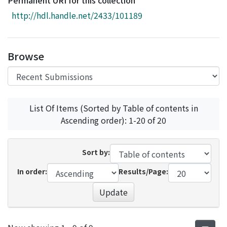
Permanent URI for this collection
Access Statistics
http://hdl.handle.net/2433/101189
Library Network
Browse
List Of Items (Sorted by Table of contents in
Ascending order): 1-20 of 20
Sort by:
In order:
Results/Page:
Update
Recent Submissions