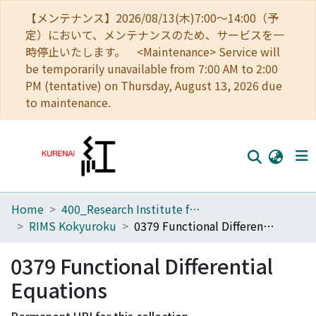
【メンテナンス】2026/08/13(木)7:00～14:00（予
定）において、メンテナンスのため、サービスを一
時停止いたします。 <Maintenance> Service will
be temporarily unavailable from 7:00 AM to 2:00
PM (tentative) on Thursday, August 13, 2026 due
to maintenance.
Home
400_Research Institute for Mathematical Sciences
Home
RIMS Kokyuroku
0379 Functional Differential Equations
Communities
0379 Functional Differential
Browse
Equations
Download Ranking