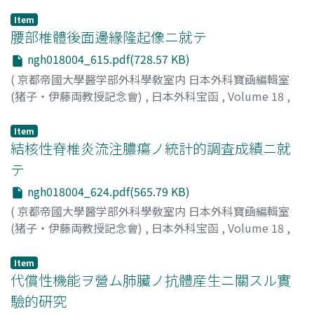
Item
腰部椎體後面邊緣隆起像ニ就テ
ngh018004_615.pdf(728.57 KB)
(
京都帝國大學醫学部外科學敎室内 日本外科寶凾編輯室
(猪子・伊藤両教授記念會)
,
日本外科宝函
,
Volume 18
,
Issue 4
,
1941
,
pp.615-623
)
山田, 憲吾
;
Yamada, Kengo
Item
結核性脊椎炎流注膿瘍ノ統計的調査成績ニ就
テ
ngh018004_624.pdf(565.79 KB)
(
京都帝國大學醫学部外科學敎室内 日本外科寶凾編輯室
(猪子・伊藤両教授記念會)
,
日本外科宝函
,
Volume 18
,
Issue 4
,
1941
,
pp.624-631
)
山田, 憲吾
;
Yamada, Kengo
Item
代償性機能ヲ營ム肺臟ノ抗體産生ニ關スル實
驗的硏究