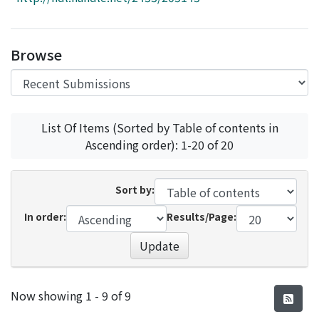
Access Statistics
Library Network
Browse
List Of Items (Sorted by Table of contents in
Ascending order): 1-20 of 20
Sort by:
In order:
Results/Page:
Update
Recent Submissions
Now showing
1 - 9 of 9