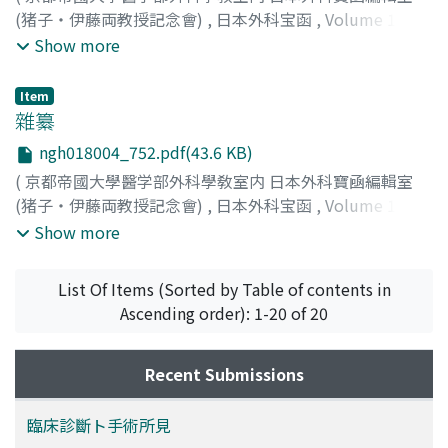
(猪子・伊藤両教授記念會)
,
日本外科宝函
,
Volume 18
,
Issue 4
,
1941
,
pp.738-751
)
Show more
Item
雜纂
ngh018004_752.pdf(43.6 KB)
(
京都帝國大學醫学部外科學敎室内 日本外科寶凾編輯室
(猪子・伊藤両教授記念會)
,
日本外科宝函
,
Volume 18
,
Issue 4
,
1941
,
pp.752-752
)
Show more
List Of Items (Sorted by Table of contents in
Ascending order): 1-20 of 20
Recent Submissions
臨床診斷ト手術所見