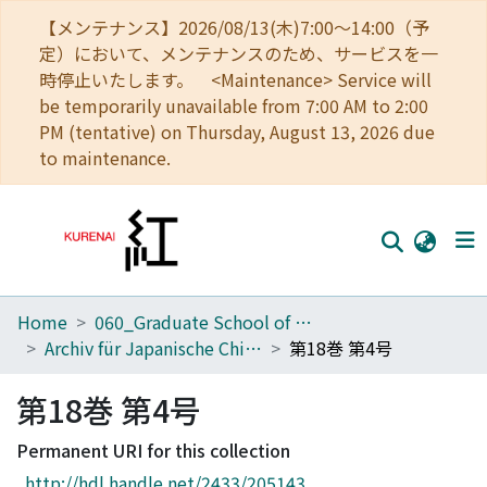
【メンテナンス】2026/08/13(木)7:00～14:00（予
定）において、メンテナンスのため、サービスを一
時停止いたします。 <Maintenance> Service will
be temporarily unavailable from 7:00 AM to 2:00
PM (tentative) on Thursday, August 13, 2026 due
to maintenance.
Home
060_Graduate School of Medicine
Home
Archiv für Japanische Chirurgie
第18巻 第4号
Communities
第18巻 第4号
Browse
Permanent URI for this collection
Download Ranking
http://hdl.handle.net/2433/205143