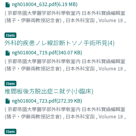
ngh018004_632.pdf(6.19 MB)
(
京都帝國大學醫学部外科學敎室内 日本外科寶凾編輯室
(猪子・伊藤両教授記念會)
,
日本外科宝函
,
Volume 18
,
Issue 4
,
1941
,
pp.632-718
)
市川, 博信
;
Itikawa, Hironobu
Item
外科的疾患ノレ線診断トソノ手術所見(4)
ngh018004_719.pdf(340.07 KB)
(
京都帝國大學醫学部外科學敎室内 日本外科寶凾編輯室
(猪子・伊藤両教授記念會)
,
日本外科宝函
,
Volume 18
,
Issue 4
,
1941
,
pp.719-722
)
藤浪, 修一
;
Fujinami, Shuichi
;
フジナミ, シュウイチ
Item
椎間板後方脱出症ニ就テ(小臨床)
ngh018004_723.pdf(272.39 KB)
(
京都帝國大學醫学部外科學敎室内 日本外科寶凾編輯室
(猪子・伊藤両教授記念會)
,
日本外科宝函
,
Volume 18
,
Issue 4
,
1941
,
pp.723-726
)
山田, 憲吾
;
Yamada, Kengo
;
ヤマダ, ケンゴ
Item