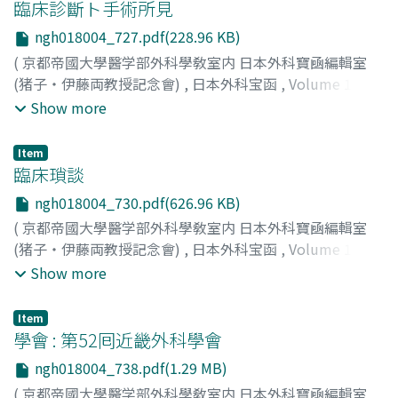
臨床診斷ト手術所見
ngh018004_727.pdf(228.96 KB)
(
京都帝國大學醫学部外科學敎室内 日本外科寶凾編輯室
(猪子・伊藤両教授記念會)
,
日本外科宝函
,
Volume 18
,
Issue 4
,
1941
,
pp.727-729
)
Show more
Item
臨床瑣談
ngh018004_730.pdf(626.96 KB)
(
京都帝國大學醫学部外科學敎室内 日本外科寶凾編輯室
(猪子・伊藤両教授記念會)
,
日本外科宝函
,
Volume 18
,
Issue 4
,
1941
,
pp.730-737
)
Show more
Item
學會 : 第52囘近畿外科學會
ngh018004_738.pdf(1.29 MB)
(
京都帝國大學醫学部外科學敎室内 日本外科寶凾編輯室