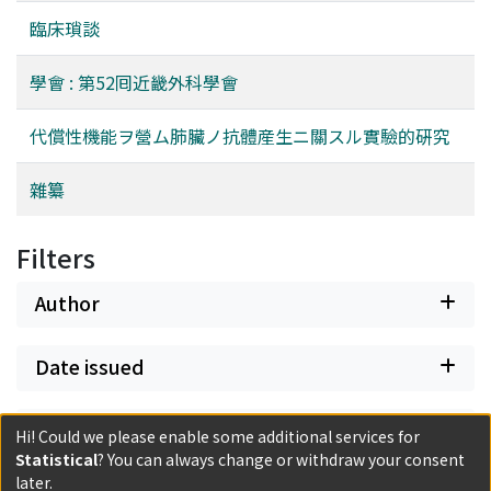
臨床瑣談
學會 : 第52囘近畿外科學會
代償性機能ヲ營ム肺臟ノ抗體産生ニ關スル實驗的硏究
雜纂
Filters
Author
Date issued
Classification
Hi! Could we please enable some additional services for
Statistical
? You can always change or withdraw your consent
later.