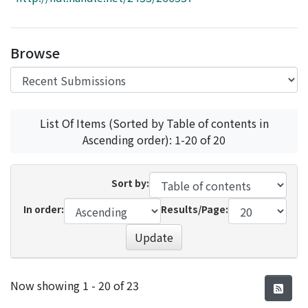
Access Statistics
Library Network
Browse
List Of Items (Sorted by Table of contents in
Ascending order): 1-20 of 20
Sort by:
In order:
Results/Page:
Update
Recent Submissions
Now showing
1 - 20 of 23