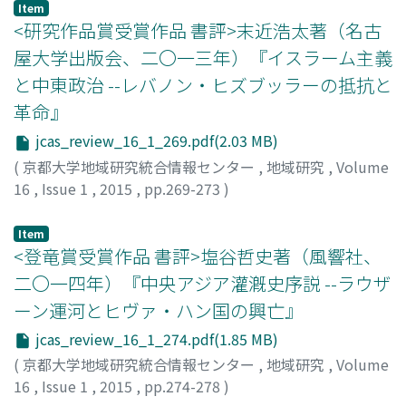
Item
<研究作品賞受賞作品 書評>末近浩太著（名古
屋大学出版会、二〇一三年）『イスラーム主義
と中東政治 --レバノン・ヒズブッラーの抵抗と
革命』
jcas_review_16_1_269.pdf(2.03 MB)
(
京都大学地域研究統合情報センター
,
地域研究
,
Volume
16
,
Issue 1
,
2015
,
pp.269-273
)
横田, 貴之
;
ヨコタ, タカユキ
Item
<登竜賞受賞作品 書評>塩谷哲史著（風響社、
二〇一四年）『中央アジア灌漑史序説 --ラウザ
ーン運河とヒヴァ・ハン国の興亡』
jcas_review_16_1_274.pdf(1.85 MB)
(
京都大学地域研究統合情報センター
,
地域研究
,
Volume
16
,
Issue 1
,
2015
,
pp.274-278
)