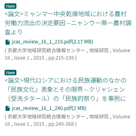
Item
<論文>ミャンマー中央乾燥地域における農村
労働力流出の決定要因 --ニャンウー県一農村調
査より
jcas_review_16_1_215.pdf(2.17 MB)
(
京都大学地域研究統合情報センター
,
地域研究
,
Volume
16
,
Issue 1
,
2015
,
pp.215-239
)
水野, 敦子
;
ミズノ, アツコ
Item
<論文>現代ロシアにおける民族運動のなかの
「民族文化」表象とその限界 --クリャシェン
（受洗タタール）の「民族的祭り」を事例に
jcas_review_16_1_240.pdf(2 MB)
(
京都大学地域研究統合情報センター
,
地域研究
,
Volume
16
,
Issue 1
,
2015
,
pp.240-268
)
櫻間, 瑛
;
サクラマ, アキラ