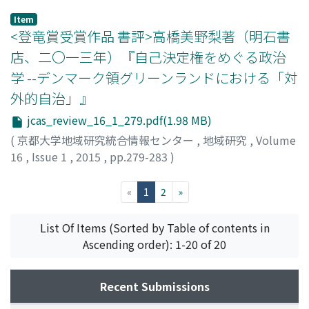
稲垣, 文昭
;
イナガキ, フミアキ
Item
<登竜賞受賞作品 書評>高橋美野梨著（明石書
店、二〇一三年）『自己決定権をめぐる政治
学 --デンマーク領グリーンランドにおける「対
外的自治」』
jcas_review_16_1_279.pdf(1.98 MB)
(
京都大学地域研究統合情報センター
,
地域研究
,
Volume
16
,
Issue 1
,
2015
,
pp.279-283
)
山本, 博之
;
ヤマモト, ヒロユキ
(current)
«
1
2
»
List Of Items (Sorted by Table of contents in
Ascending order): 1-20 of 20
Recent Submissions