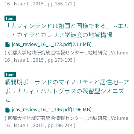
16
,
Issue 1
,
2015
,
pp.155-172
)
辻河, 典子
;
ツジカワ, ノリコ
Item
「大フィンランドは祖国と同様である」 --エル
モ・カイラとカレリア学徒会の地域構想
jcas_review_16_1_173.pdf(2.11 MB)
(
京都大学地域研究統合情報センター
,
地域研究
,
Volume
16
,
Issue 1
,
2015
,
pp.173-195
)
石野, 裕子
;
イシノ, ユウコ
Item
戦間期ポーランドのマイノリティと居住地 --ア
ポリナルィ・ハルトグラスの残留型シオニズ
ム
jcas_review_16_1_196.pdf(1.96 MB)
(
京都大学地域研究統合情報センター
,
地域研究
,
Volume
16
,
Issue 1
,
2015
,
pp.196-214
)
宮崎, 悠
;
ミヤザキ, ハルカ