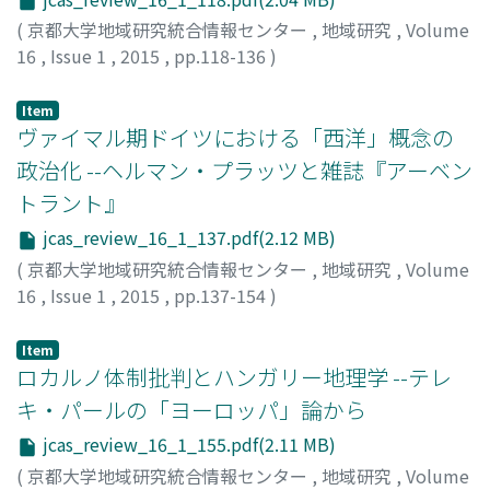
(
京都大学地域研究統合情報センター
,
地域研究
,
Volume
16
,
Issue 1
,
2015
,
pp.118-136
)
福田, 宏
;
フクダ, ヒロシ
Item
ヴァイマル期ドイツにおける「西洋」概念の
政治化 --ヘルマン・プラッツと雑誌『アーベン
トラント』
jcas_review_16_1_137.pdf(2.12 MB)
(
京都大学地域研究統合情報センター
,
地域研究
,
Volume
16
,
Issue 1
,
2015
,
pp.137-154
)
板橋, 拓己
;
イタバシ, タクミ
Item
ロカルノ体制批判とハンガリー地理学 --テレ
キ・パールの「ヨーロッパ」論から
jcas_review_16_1_155.pdf(2.11 MB)
(
京都大学地域研究統合情報センター
,
地域研究
,
Volume