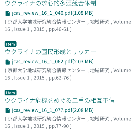
ウクライナの求心的多頭競合体制
jcas_review_16_1_046.pdf(1.08 MB)
(
京都大学地域研究統合情報センター
,
地域研究
,
Volume
16
,
Issue 1
,
2015
,
pp.46-61
)
大串, 敦
;
オオグシ, アツシ
Item
ウクライナの国民形成とサッカー
jcas_review_16_1_062.pdf(2.03 MB)
(
京都大学地域研究統合情報センター
,
地域研究
,
Volume
16
,
Issue 1
,
2015
,
pp.62-76
)
服部, 倫卓
;
ハットリ, ミチタカ
Item
ウクライナ危機をめぐる二重の相互不信
jcas_review_16_1_077.pdf(2.08 MB)
(
京都大学地域研究統合情報センター
,
地域研究
,
Volume
16
,
Issue 1
,
2015
,
pp.77-90
)
溝口, 修平
;
ミゾグチ, シュウヘイ