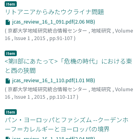
Item
リトアニアからみたウクライナ問題
jcas_review_16_1_091.pdf(2.06 MB)
(
京都大学地域研究統合情報センター
,
地域研究
,
Volume
16
,
Issue 1
,
2015
,
pp.91-107
)
重松, 尚
;
シゲマツ, ヒサシ
Item
<第II部にあたって>「危機の時代」における東
と西の狭間
jcas_review_16_1_110.pdf(1.01 MB)
(
京都大学地域研究統合情報センター
,
地域研究
,
Volume
16
,
Issue 1
,
2015
,
pp.110-117
)
福田, 宏
;
フクダ, ヒロシ
Item
パン・ヨーロッパとファシズム --クーデンホ
ーフ＝カレルギーとヨーロッパの境界
jcas_review_16_1_118.pdf(2.04 MB)