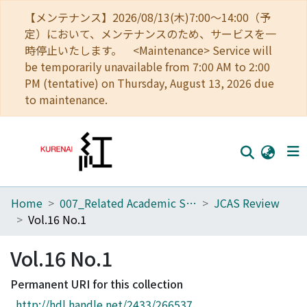
【メンテナンス】2026/08/13(木)7:00～14:00（予
定）において、メンテナンスのため、サービスを一
時停止いたします。 <Maintenance> Service will
be temporarily unavailable from 7:00 AM to 2:00
PM (tentative) on Thursday, August 13, 2026 due
to maintenance.
Home
007_Related Academic Societies
JCAS Review
Home
Vol.16 No.1
Communities
Vol.16 No.1
Browse
Permanent URI for this collection
Download Ranking
http://hdl.handle.net/2433/266537