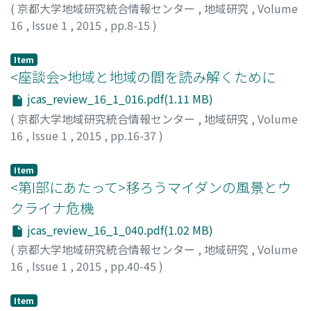
(
京都大学地域研究統合情報センター
,
地域研究
,
Volume
16
,
Issue 1
,
2015
,
pp.8-15
)
福田, 宏
;
フクダ, ヒロシ
Item
<座談会>地域と地域の間を読み解くために
jcas_review_16_1_016.pdf(1.11 MB)
(
京都大学地域研究統合情報センター
,
地域研究
,
Volume
16
,
Issue 1
,
2015
,
pp.16-37
)
Item
<第I部にあたって>移ろうマイダンの風景とウ
クライナ危機
jcas_review_16_1_040.pdf(1.02 MB)
(
京都大学地域研究統合情報センター
,
地域研究
,
Volume
16
,
Issue 1
,
2015
,
pp.40-45
)
服部, 倫卓
;
ハットリ, ミチタカ
Item