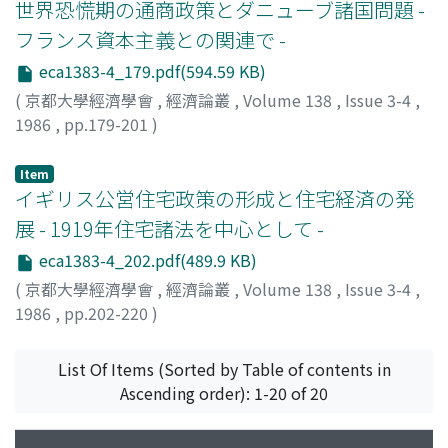
世界恐慌期の通商政策とダニューブ諸国問題 -
フランス資本主義との関連で -
eca1383-4_179.pdf(594.59 KB)
(
京都大學經濟學會
,
經濟論叢
,
Volume 138
,
Issue 3-4
,
1986
,
pp.179-201
)
伯井, 泰彦
;
Hakui, Yasuhiko
;
ハクイ, ヤスヒコ
Item
イギリス公営住宅政策の形成と住宅経済の発
展 - 1919年住宅諸法を中心として -
eca1383-4_202.pdf(489.9 KB)
(
京都大學經濟學會
,
經濟論叢
,
Volume 138
,
Issue 3-4
,
1986
,
pp.202-220
)
藤原, 一哉
;
Fujiwara, Kazuya
;
フジワラ, カズヤ
List Of Items (Sorted by Table of contents in
Ascending order): 1-20 of 20