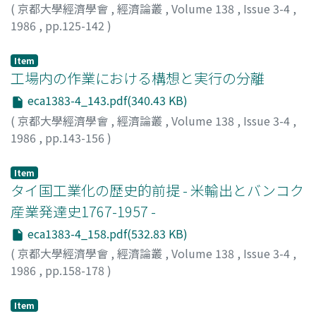
(
京都大學經濟學會
,
經濟論叢
,
Volume 138
,
Issue 3-4
,
1986
,
pp.125-142
)
八木, 紀一郎
;
Yagi, Kiichiro
;
ヤギ, キイチロウ
Item
工場内の作業における構想と実行の分離
eca1383-4_143.pdf(340.43 KB)
(
京都大學經濟學會
,
經濟論叢
,
Volume 138
,
Issue 3-4
,
1986
,
pp.143-156
)
北川, 與司雄
;
Kitagawa, Yoshio
;
キタガワ, ヨシオ
Item
タイ国工業化の歴史的前提 - 米輸出とバンコク
産業発達史1767-1957 -
eca1383-4_158.pdf(532.83 KB)
(
京都大學經濟學會
,
經濟論叢
,
Volume 138
,
Issue 3-4
,
1986
,
pp.158-178
)
上田, 曜子
;
Ueda, Yoko
;
ウエダ, ヨウコ
Item