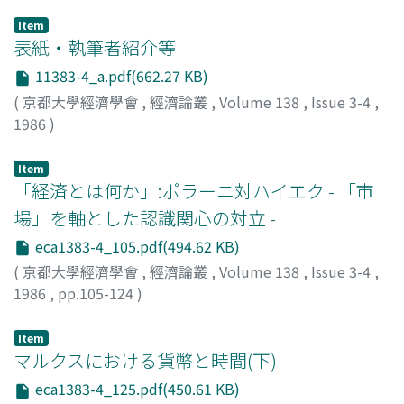
Item
表紙・執筆者紹介等
11383-4_a.pdf(662.27 KB)
(
京都大學經濟學會
,
經濟論叢
,
Volume 138
,
Issue 3-4
,
1986
)
Item
「経済とは何か」:ポラーニ対ハイエク - 「市
場」を軸とした認識関心の対立 -
eca1383-4_105.pdf(494.62 KB)
(
京都大學經濟學會
,
經濟論叢
,
Volume 138
,
Issue 3-4
,
1986
,
pp.105-124
)
高橋, 正立
;
Takahashi, Masatachi
;
タカハシ, マサタチ
Item
マルクスにおける貨幣と時間(下)
eca1383-4_125.pdf(450.61 KB)