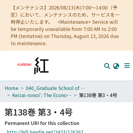
【メンテナンス】2026/08/13(木)7:00～14:00（予
定）において、メンテナンスのため、サービスを一
時停止いたします。 <Maintenance> Service will
be temporarily unavailable from 7:00 AM to 2:00
PM (tentative) on Thursday, August 13, 2026 due
to maintenance.
Home
040_Graduate School of Economics
Home
Keizai-ronsō : The Economic Review
第138巻 第3・4号
Communities
第138巻 第3・4号
Browse
Permanent URI for this collection
Download Ranking
http://hdl.handle.net/2433/126362