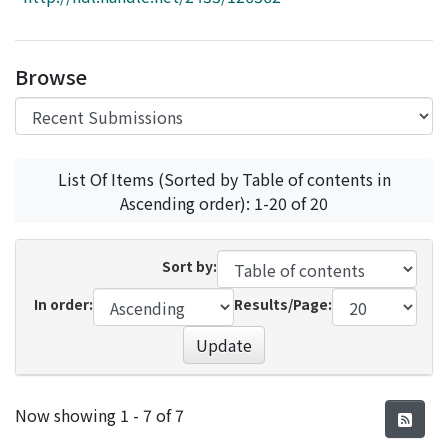
Access Statistics
Library Network
Browse
List Of Items (Sorted by Table of contents in
Ascending order): 1-20 of 20
Sort by:
In order:
Results/Page:
Update
Recent Submissions
Now showing
1 - 7 of 7