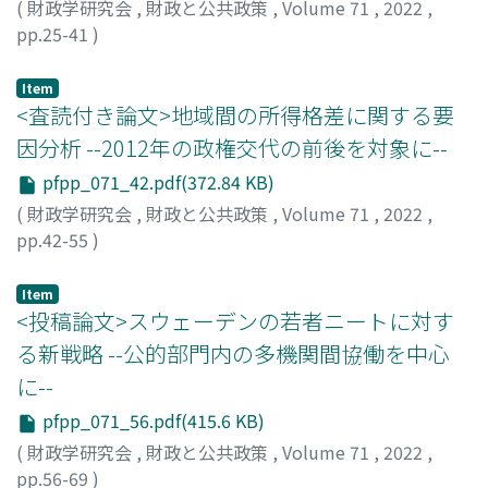
(
財政学研究会
,
財政と公共政策
,
Volume 71
,
2022
,
pp.25-41
)
吉村, 武洋
;
Yoshimura, Takehiro
Item
<査読付き論文>地域間の所得格差に関する要
因分析 --2012年の政権交代の前後を対象に--
pfpp_071_42.pdf(372.84 KB)
(
財政学研究会
,
財政と公共政策
,
Volume 71
,
2022
,
pp.42-55
)
池内, 優太
;
小嶋, 大造
;
安藤, 光義
;
Ikeuchi, Yuta
;
Kojima,
Daizo
;
Ando, Mitsuyoshi
Item
<投稿論文>スウェーデンの若者ニートに対す
る新戦略 --公的部門内の多機関間協働を中心
に--
pfpp_071_56.pdf(415.6 KB)
(
財政学研究会
,
財政と公共政策
,
Volume 71
,
2022
,
pp.56-69
)