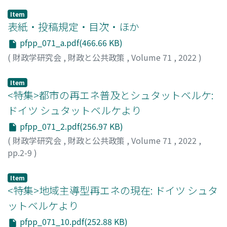
Item
表紙・投稿規定・目次・ほか
pfpp_071_a.pdf(466.66 KB)
(
財政学研究会
,
財政と公共政策
,
Volume 71
,
2022
)
Item
<特集>都市の再エネ普及とシュタットベルケ:
ドイツ シュタットベルケより
pfpp_071_2.pdf(256.97 KB)
(
財政学研究会
,
財政と公共政策
,
Volume 71
,
2022
,
pp.2-9
)
西村, 健佑
;
Nishimura, Kensuke
Item
<特集>地域主導型再エネの現在: ドイツ シュタ
ットベルケより
pfpp_071_10.pdf(252.88 KB)