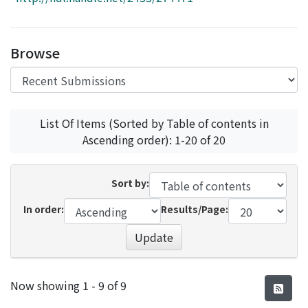
Access Statistics
Library Network
Browse
List Of Items (Sorted by Table of contents in
Ascending order): 1-20 of 20
Sort by:
In order:
Results/Page:
Update
Recent Submissions
Now showing
1 - 9 of 9