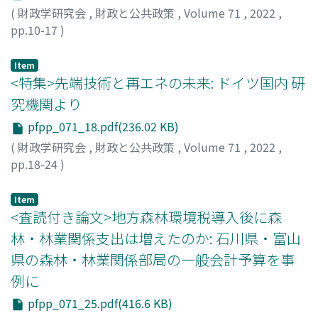
(
財政学研究会
,
財政と公共政策
,
Volume 71
,
2022
,
pp.10-17
)
西村, 健佑
;
Nishimura, Kensuke
Item
<特集>先端技術と再エネの未来: ドイツ国内 研
究機関より
pfpp_071_18.pdf(236.02 KB)
(
財政学研究会
,
財政と公共政策
,
Volume 71
,
2022
,
pp.18-24
)
西村, 健佑
;
Nishimura, Kensuke
Item
<査読付き論文>地方森林環境税導入後に森
林・林業関係支出は増えたのか: 石川県・富山
県の森林・林業関係部局の一般会計予算を事
例に
pfpp_071_25.pdf(416.6 KB)