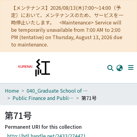
【メンテナンス】2026/08/13(木)7:00～14:00（予
定）において、メンテナンスのため、サービスを一
時停止いたします。 <Maintenance> Service will
be temporarily unavailable from 7:00 AM to 2:00
PM (tentative) on Thursday, August 13, 2026 due
to maintenance.
Home
040_Graduate School of Economics
Home
Public Finance and Public Policy
第71号
Communities
第71号
Browse
Permanent URI for this collection
Download Ranking
http://hdl.handle.net/2433/274471