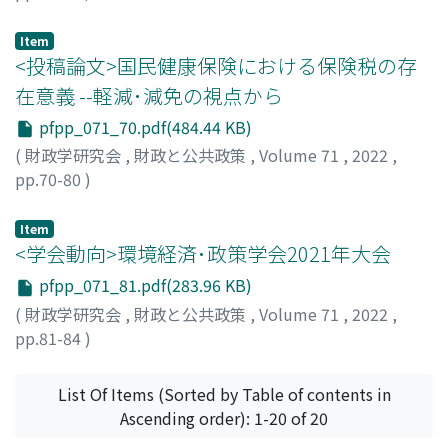
藤岡, 純一
;
Fujioka, Junichi
Item
<投稿論文>国民健康保険における保険税の存
在意義 --軽減･減免の視点から
pfpp_071_70.pdf(484.44 KB)
(
財政学研究会
,
財政と公共政策
,
Volume 71
,
2022
,
pp.70-80
)
瀬野, 陸見
;
Seno, Mutsumi
Item
<学会動向>環境経済･政策学会2021年大会
pfpp_071_81.pdf(283.96 KB)
(
財政学研究会
,
財政と公共政策
,
Volume 71
,
2022
,
pp.81-84
)
篭橋, 一輝
;
Kagohashi, Kazuki
List Of Items (Sorted by Table of contents in
Ascending order): 1-20 of 20