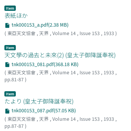
Item
表紙ほか
tnk000153_a.pdf(2.38 MB)
(
東亞天文協會
,
天界
,
Volume 14
,
Issue 153
,
1933
)
Item
天文學の過去と未來(2) (皇太子御降誕奉祝)
tnk000153_081.pdf(368.18 KB)
(
東亞天文協會
,
天界
,
Volume 14
,
Issue 153
,
1933
,
pp.81-87
)
淸水, 武雄
;
Shimizu, Takeo
;
シミズ, タケオ
Item
たより (皇太子御降誕奉祝)
tnk000153_087.pdf(57.05 KB)
(
東亞天文協會
,
天界
,
Volume 14
,
Issue 153
,
1933
,
pp.87-87
)