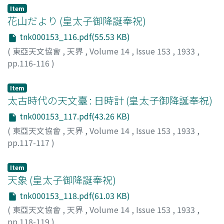
Item
花山だより (皇太子御降誕奉祝)
tnk000153_116.pdf(55.53 KB)
(
東亞天文協會
,
天界
,
Volume 14
,
Issue 153
,
1933
,
pp.116-116
)
星見山人
;
Hoshimisanjin
;
ホシミサンジン
Item
太古時代の天文臺 : 日時計 (皇太子御降誕奉祝)
tnk000153_117.pdf(43.26 KB)
(
東亞天文協會
,
天界
,
Volume 14
,
Issue 153
,
1933
,
pp.117-117
)
Item
天象 (皇太子御降誕奉祝)
tnk000153_118.pdf(61.03 KB)
(
東亞天文協會
,
天界
,
Volume 14
,
Issue 153
,
1933
,
pp.118-119
)