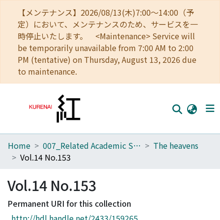
【メンテナンス】2026/08/13(木)7:00～14:00（予
定）において、メンテナンスのため、サービスを一
時停止いたします。 <Maintenance> Service will
be temporarily unavailable from 7:00 AM to 2:00
PM (tentative) on Thursday, August 13, 2026 due
to maintenance.
Home
007_Related Academic Societies
The heavens
Home
Vol.14 No.153
Communities
Vol.14 No.153
Browse
Permanent URI for this collection
Download Ranking
http://hdl.handle.net/2433/159265