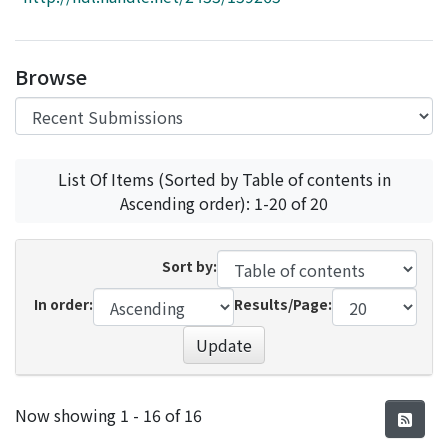
Access Statistics
Library Network
Browse
List Of Items (Sorted by Table of contents in
Ascending order): 1-20 of 20
Sort by:
In order:
Results/Page:
Update
Recent Submissions
Now showing
1 - 16 of 16