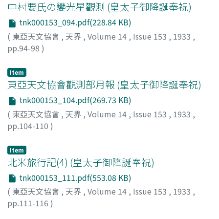
中村要氏の變光星觀測 (皇太子御降誕奉祝)
tnk000153_094.pdf(228.84 KB)
(
東亞天文協會
,
天界
,
Volume 14
,
Issue 153
,
1933
,
pp.94-98
)
小山, 秋雄
;
Koyama, Akio
;
コヤマ, アキオ
Item
東亞天文協會觀測部月報 (皇太子御降誕奉祝)
tnk000153_104.pdf(269.73 KB)
(
東亞天文協會
,
天界
,
Volume 14
,
Issue 153
,
1933
,
pp.104-110
)
Item
北米旅行記(4) (皇太子御降誕奉祝)
tnk000153_111.pdf(553.08 KB)
(
東亞天文協會
,
天界
,
Volume 14
,
Issue 153
,
1933
,
pp.111-116
)
山本, 一淸
;
Yamamoto, Issei
;
ヤマモト, イッセイ