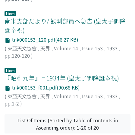
Item
南米支部だより/ 觀測部員へ急告 (皇太子御降
誕奉祝)
tnk000153_120.pdf(46.27 KB)
(
東亞天文協會
,
天界
,
Volume 14
,
Issue 153
,
1933
,
pp.120-120
)
神屋, 信一
;
Kamiya, Shinichi
;
カミヤ, シンイチ
Item
『昭和九年』 = 1934年 (皇太子御降誕奉祝)
tnk000153_f001.pdf(90.68 KB)
(
東亞天文協會
,
天界
,
Volume 14
,
Issue 153
,
1933
,
pp.1-2
)
List Of Items (Sorted by Table of contents in
Ascending order): 1-20 of 20