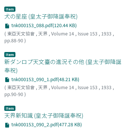
下保, 茂
;
Kaho, Shigeru
;
カホ, シゲル
Item
犬の星座 (皇太子御降誕奉祝)
tnk000153_088.pdf(120.44 KB)
(
東亞天文協會
,
天界
,
Volume 14
,
Issue 153
,
1933
,
pp.88-90
)
水野, 千里
;
Mizuno, Chisato
;
ミズノ, チサト
Item
新ダンロプ天文臺の進況その他 (皇太子御降誕
奉祝)
tnk000153_090_1.pdf(48.21 KB)
(
東亞天文協會
,
天界
,
Volume 14
,
Issue 153
,
1933
,
pp.90-90
)
Item
天界新知識 (皇太子御降誕奉祝)
tnk000153_090_2.pdf(477.28 KB)