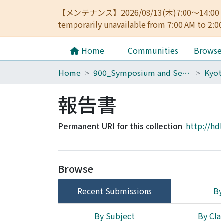
【メンテナンス】2026/08/13(木)7:00～14
temporarily unavailable from 7:00 AM to 2:0
Home
Communities
Brows
Home
900_Symposium and Seminar in Kyoto University
報告書
Permanent URI for this collection
http://hd
Browse
Recent Submissions
By
By Subject
By Cla