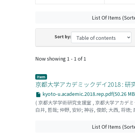
List Of Items (Sort
Sort by:
Recent Submissions
Now showing
1 - 1 of 1
Item
京都大学アカデミックデイ2018 :
kyoto-u.academic.2018.rep.pdf(50.26 MB
(
京都大学学術研究支援室
,
京都大学アカデミッ
白井, 哲哉
;
仲野, 安紗
;
神谷, 俊郎
;
大西, 将徳
;
List Of Items (Sort