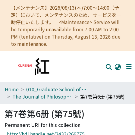
【メンテナンス】2026/08/13(木)7:00～14:00（予
定）において、メンテナンスのため、サービスを一
時停止いたします。 <Maintenance> Service will
be temporarily unavailable from 7:00 AM to 2:00
PM (tentative) on Thursday, August 13, 2026 due
to maintenance.
Home
010_Graduate School of Letters
Home
The Journal of Philosophical Studies
第7卷第6册 (第75號)
Communities
第7卷第6册 (第75號)
Browse
Permanent URI for this collection
Download Ranking
http://hdl.handle.net/2433/269775