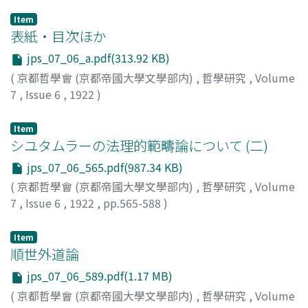
Item
表紙・目次ほか
jps_07_06_a.pdf(313.92 KB)
(
京都哲學會 (京都帝國大學文學部内)
,
哲學研究
,
Volume
7
,
Issue 6
,
1922
)
Item
シユタムラーの法理的範疇論について (二)
jps_07_06_565.pdf(987.34 KB)
(
京都哲學會 (京都帝國大學文學部内)
,
哲學研究
,
Volume
7
,
Issue 6
,
1922
,
pp.565-588
)
恒藤, 恭
Item
順世外道論
jps_07_06_589.pdf(1.17 MB)
(
京都哲學會 (京都帝國大學文學部内)
,
哲學研究
,
Volume