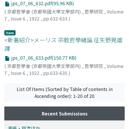
jps_07_06_632.pdf(95.96 KB)
(
京都哲學會 (京都帝國大學文學部内)
,
哲學研究
,
Volume
7
,
Issue 6
,
1922
,
pp.632-633
)
Item
<新著紹介>メーリス 宗敎哲學緖論 征矢野晃雄
譯
jps_07_06_633.pdf(150.77 KB)
(
京都哲學會 (京都帝國大學文學部内)
,
哲學研究
,
Volume
7
,
Issue 6
,
1922
,
pp.633-635
)
佐保田, 鶴治
List Of Items (Sorted by Table of contents in
Ascending order): 1-20 of 20
Recent Submissions
表紙・目次ほか