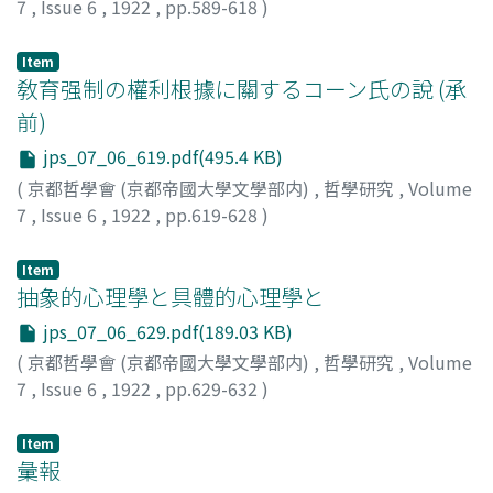
7
,
Issue 6
,
1922
,
pp.589-618
)
手島, 文倉
Item
敎育强制の權利根據に關するコーン氏の說 (承
前)
jps_07_06_619.pdf(495.4 KB)
(
京都哲學會 (京都帝國大學文學部内)
,
哲學研究
,
Volume
7
,
Issue 6
,
1922
,
pp.619-628
)
伊藤, 猷典
Item
抽象的心理學と具體的心理學と
jps_07_06_629.pdf(189.03 KB)
(
京都哲學會 (京都帝國大學文學部内)
,
哲學研究
,
Volume
7
,
Issue 6
,
1922
,
pp.629-632
)
野上, 俊夫
Item
彙報