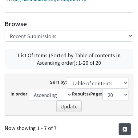
Access Statistics
Library Network
Browse
List Of Items (Sorted by Table of contents in
Ascending order): 1-20 of 20
Sort by:
In order:
Results/Page:
Update
Recent Submissions
Now showing
1 - 7 of 7