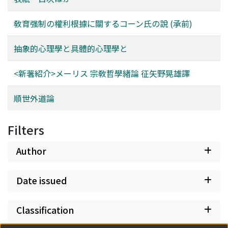
敎育强制の權利根據に關するコーン氏の說 (承前)
抽象的心理學と具體的心理學と
<新著紹介>メーリス 宗敎哲學緖論 征矢野晃雄譯
順世外道論
Filters
Author
Date issued
Classification