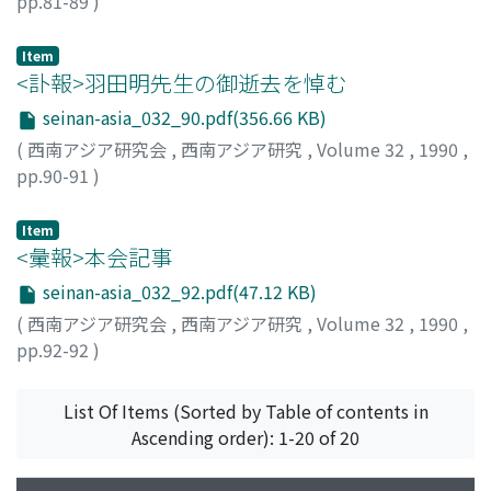
pp.81-89
)
稲葉, 穣
;
Inaba, Minoru
;
イナバ, ミノル
Item
<訃報>羽田明先生の御逝去を悼む
seinan-asia_032_90.pdf(356.66 KB)
(
西南アジア研究会
,
西南アジア研究
,
Volume 32
,
1990
,
pp.90-91
)
濱田, 正美
;
Hamada, Masami
;
ハマダ, マサミ
Item
<彙報>本会記事
seinan-asia_032_92.pdf(47.12 KB)
(
西南アジア研究会
,
西南アジア研究
,
Volume 32
,
1990
,
pp.92-92
)
List Of Items (Sorted by Table of contents in
Ascending order): 1-20 of 20