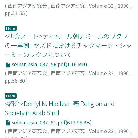
(
西南アジア研究会
,
西南アジア研究
,
Volume 32
,
1990
,
pp.21-55
)
久保, 一之
;
Kubo, Kazuyuki
;
70221934
;
クボ, カズユキ
Item
<研究ノート>ティムール朝アミールのワクフ
の一事例 : ヤズドにおけるチャクマーク・シャ
ーミーのワクフについて
seinan-asia_032_56.pdf(1.16 MB)
(
西南アジア研究会
,
西南アジア研究
,
Volume 32
,
1990
,
pp.56-80
)
岩武, 昭男
;
Iwatake, Akio
;
イワタケ, アキオ
Item
<紹介>Derryl N. Maclean 著 Religion and
Society in Arab Sind
seinan-asia_032_81.pdf(612.96 KB)
(
西南アジア研究会
,
西南アジア研究
,
Volume 32
,
1990
,