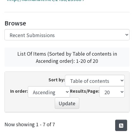
Access Statistics
Library Network
Browse
List Of Items (Sorted by Table of contents in
Ascending order): 1-20 of 20
Sort by:
In order:
Results/Page:
Update
Recent Submissions
Now showing
1 - 7 of 7