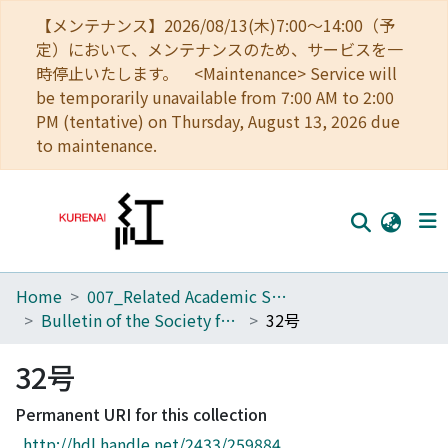
【メンテナンス】2026/08/13(木)7:00～14:00（予
定）において、メンテナンスのため、サービスを一
時停止いたします。 <Maintenance> Service will
be temporarily unavailable from 7:00 AM to 2:00
PM (tentative) on Thursday, August 13, 2026 due
to maintenance.
Home
007_Related Academic Societies
Home
Bulletin of the Society for Western and Southern Asiatic Studies, Kyoto University
32号
Communities
32号
Browse
Permanent URI for this collection
Download Ranking
http://hdl.handle.net/2433/259884