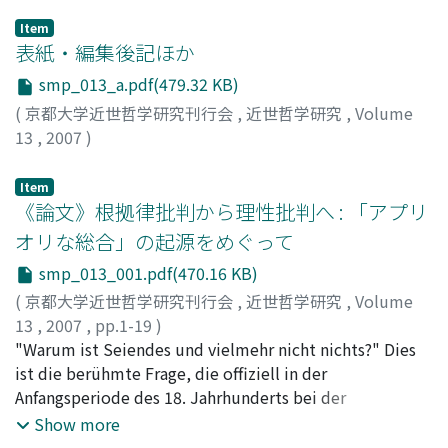
Item
表紙・編集後記ほか
smp_013_a.pdf(479.32 KB)
(
京都大学近世哲学研究刊行会
,
近世哲学研究
,
Volume
13
,
2007
)
Item
《論文》根拠律批判から理性批判へ : 「アプリ
オリな総合」の起源をめぐって
smp_013_001.pdf(470.16 KB)
(
京都大学近世哲学研究刊行会
,
近世哲学研究
,
Volume
13
,
2007
,
pp.1-19
)
石川, 文康
"Warum ist Seiendes und vielmehr nicht nichts?" Dies
;
ISHIKAWA, Fumiyasu
;
イシカワ, フミヤス
ist die berühmte Frage, die offiziell in der
Anfangsperiode des 18. Jahrhunderts bei der
Ausprägung des sogenannten Satzes vom zureichenden
Show more
Grund von Leibniz vorgebracht und danach durch