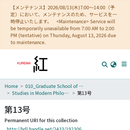
【メンテナンス】2026/08/13(木)7:00～14:00（予
定）において、メンテナンスのため、サービスを一
時停止いたします。 <Maintenance> Service will
be temporarily unavailable from 7:00 AM to 2:00
PM (tentative) on Thursday, August 13, 2026 due
to maintenance.
Home
010_Graduate School of Letters
Home
Studies in Modern Philosophy
第13号
Communities
第13号
Browse
Permanent URI for this collection
Download Ranking
http://hdl.handle.net/2433/192306