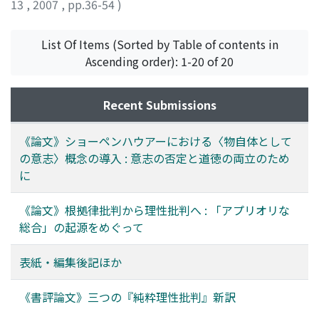
ursprünglich in Kants Frühgedanken versteckte
13
,
2007
,
pp.36-54
)
metaphysischen Willen als Ding an sich zu betrachten.
verhängnisvolle Diskontinuität zurückzuführen ist,
佐藤, 慶太
;
SATO, Keita
;
サトウ, ケイタ
Aber diese Interpretation betrifft das Problem des
rekonstruiert. Damit wird weiterhin geklärt, dass der
Zusammenhangs des Selbst zu den Anderen, weil man,
List Of Items (Sorted by Table of contents in
ganze Vorgang der Kantischen Denkbewegung selbst,
jene Interpretation angenommen, auf die Frage stößt,
Ascending order): 1-20 of 20
die am Ende zur Vernunftkritik bzw. Grundlegung des
ob nur das Selbst , auf zwei ganz verschiedene Weisen'
Prinzips der Kausalität gelangte, auf die Ursache
als Vorstellung und Wille, die Andere außer dem Selbst
Recent Submissions
zurückgeführt werden kann, dass sie von der
nur als Vorstellung gegeben werden. Zwar erklärt
ursprünglichen Kritik des Begriffs des Grundes
Schopenhauer es als Egoismus, dass man die
(Ursache) getrieben wurde.
《論文》ショーペンハウアーにおける〈物自体として
unsymmetrische Bezihung des Selbst zu den Anderen
の意志〉概念の導入 : 意志の否定と道徳の両立のため
erstlich festhält. Aber er behauptet, dass solcher
に
Egoisumus, durch Beweise nimmermehr zu widerlegen'
ist. Andererseits wird die Identität des Selbst mit den
《論文》根拠律批判から理性批判へ : 「アプリオリな
Anderen als Bedingung der Möglichkeit der Moral von
総合」の起源をめぐって
Schopenhauer behauptet. So ist der Gegenstand dieser
Abhandlung es, die Identität und Verschiedenheit
表紙・編集後記ほか
zwischen Selbst und den Anderen aufgrund des Willens
als Ding an sich mit der Kontext der Erklärung des
《書評論文》三つの『純粋理性批判』新訳
Mitleids zu rekonstruieren. Dadurch können wir die
Lehre von der Verneinug des Willens in Schopenhauers