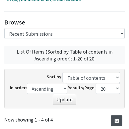
Access Statistics
Library Network
Browse
List Of Items (Sorted by Table of contents in
Ascending order): 1-20 of 20
Sort by:
In order:
Results/Page:
Update
Recent Submissions
Now showing
1 - 4 of 4