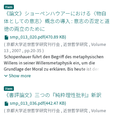
Christian Wolff im Felde der Metaphysik eingebürgert
Item
wurde. Im vorliegenden Beitrag wird versucht, die
《論文》ショーペンハウアーにおける〈物自
Grundfrage der Vernunftkritik als Entwicklungsform von
体としての意志〉概念の導入 : 意志の否定と道
Kants Auseinandersetzung mit dieser Frage und mit
徳の両立のために
diesem Satz selbst in seiner ersten metaphysischen
Schrift Principiorum primorum cognitionis
smp_013_020.pdf(470.89 KB)
metaphysicae nova dilucidatio von 1755 von neuem
(
京都大学近世哲学研究刊行会
,
近世哲学研究
,
Volume
aufzunehmen. Die hier gemeinte Grundfrage der
13
,
2007
,
pp.20-35
)
Vernunftkritik ist selbstverständlich jene Frage nach der
多田, 光宏
Schopenhauer führt den Begriff des metaphysischen
;
TADA, Mitsuhiro
;
タダ, ミツヒロ
Möglichkeit der apriorischen Synthesis : "Wie sind
Willens in seiner Willensmetaphysik ein, um die
synthetische Urteile a priori möglich?" Dabei wird
Grundlage der Moral zu erklären. Bis heute ist der
zunächst auf eine orientierende Rolle der Formulierung
metaphysische Wille als Substanz oft verstanden
Show more
des Satzes vom Grund von Kants Lehrer, Martin
worden. Aber es bringt die Aporie, dass man Verneinung
Knutzen, ein ganz neues Licht geworfen. Aufgrund der
des Willens für absolutes Nichts halten muss, obwohl
Item
Vorlesungsnachschriften werden sodann sowohl die
Schopenhauer existierende Personen, St. Francesco
《書評論文》三つの『純粋理性批判』新訳
Kontinuität der Kantischen Denkbewegung einerseits,
d'Assisi u.s.w., als Beispiele anführt, welche die
smp_013_036.pdf(442.47 KB)
als auch andererseits, die Notwendigkeit seiner
Verneinug des Willens erreichen. Dann brauchen wir
Umwandlung bzw. Selbstkorrektur, die auf eine
(
京都大学近世哲学研究刊行会
,
近世哲学研究
,
Volume
einen anderen Weg, die Aporie zu lösen; er ist, den