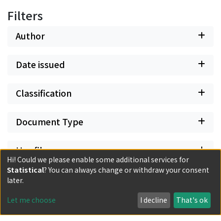
Philosophie konsequent verstehen.
Filters
Author
Date issued
Classification
Document Type
Has files
Hi! Could we please enable some additional services for
Statistical
? You can always change or withdraw your consent
later.
Let me choose
I decline
That's ok
Powered by DSpace and JAIRO Crawler-List
All items in KURENAI are protected by original copyright,