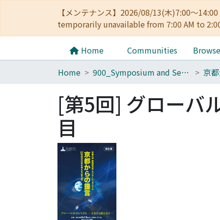
【メンテナンス】2026/08/13(木)7:00～14
temporarily unavailable from 7:00 AM to 2:0
Home
Communities
Brows
Home
900_Symposium and Seminar in Kyoto University
[第5回] グローバ
目