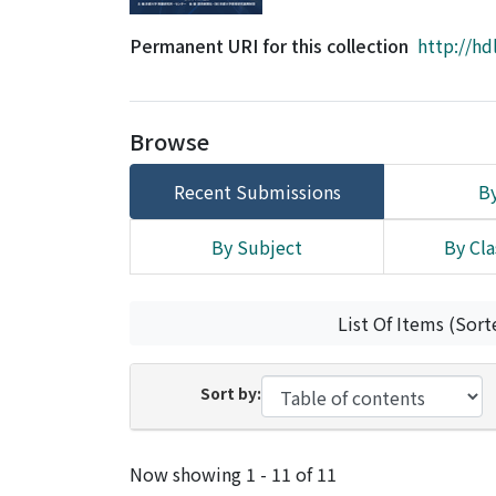
Permanent URI for this collection
http://hd
Browse
Recent Submissions
By
By Subject
By Cla
List Of Items (Sort
Sort by:
Recent Submissions
Now showing
1 - 11 of 11