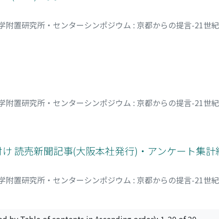
学附置研究所・センターシンポジウム : 京都からの提言-21世
知也
;
ベッカー, カール
;
Tokito, Norihiro
;
Yahara, Tetsukazu
;
Ko
リヒロ
;
ヤハラ, テツカズ
;
コバヤシ, キヨト
;
タカラ, カオル
;
モリ,
学附置研究所・センターシンポジウム : 京都からの提言-21世
モン
日付け 読売新聞記事(大阪本社発行)・アンケート集計
学附置研究所・センターシンポジウム : 京都からの提言-21世