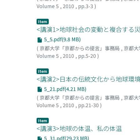
Volume 5
,
2010
,
pp.3-3
)
吉川, 潔
;
Yoshikawa, Kiyoshi
;
ヨシカワ, キヨ
Item
<講演1>地球社会の変動と複合する
5_5.pdf(9.8 MB)
(
京都大学「京都からの提言」事務局
,
京都大
Volume 5
,
2010
,
pp.5-20
)
寶, 馨
;
Takara, Kaoru
;
タカラ, カオル
Item
<講演2>日本の伝統文化から地球環
5_21.pdf(4.21 MB)
(
京都大学「京都からの提言」事務局
,
京都大
Volume 5
,
2010
,
pp.21-30
)
ベッカー, カール
Item
<講演3>地球の体温、私の体温
5_31.pdf(29.23 MB)