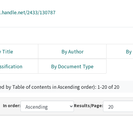
l.handle.net/2433/130787
 Title
By Author
By 
ssification
By Document Type
ed by Table of contents in Ascending order): 1-20 of 20
In order:
Results/Page: