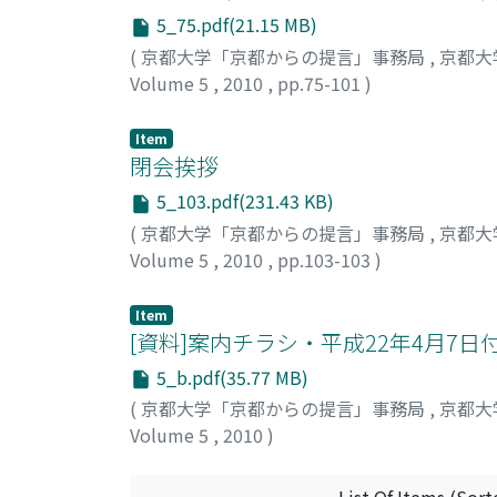
5_75.pdf(21.15 MB)
(
京都大学「京都からの提言」事務局
,
京都大
Volume 5
,
2010
,
pp.75-101
)
時任, 宣博
;
矢原, 徹一
;
小林, 清人
;
寶, 馨
;
森, 
Takara, Kaoru
;
Mori, Tomoya
;
トキトウ, ノ
Item
閉会挨拶
5_103.pdf(231.43 KB)
(
京都大学「京都からの提言」事務局
,
京都大
Volume 5
,
2010
,
pp.103-103
)
坂口, 志文
;
Sakaguchi, Shimon
;
サカグチ, シ
Item
[資料]案内チラシ・平成22年4月7
5_b.pdf(35.77 MB)
(
京都大学「京都からの提言」事務局
,
京都大
Volume 5
,
2010
)