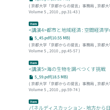
(
京都大学「京都からの提言」事務局
,
京都大
Volume 5
,
2010
,
pp.31-43
)
梅田, 真郷
;
Umeda, Masato
;
ウメダ, マサト
Item
<講演4>都市と地域経済 : 空間経済
5_45.pdf(10.55 MB)
(
京都大学「京都からの提言」事務局
,
京都大
Volume 5
,
2010
,
pp.45-57
)
森, 知也
;
Mori, Tomoya
;
モリ, トモヤ
Item
<講演5>海の生物を調べつくす挑戦
5_59.pdf(18.5 MB)
(
京都大学「京都からの提言」事務局
,
京都大
Volume 5
,
2010
,
pp.59-74
)
白山, 義久
;
Shirayama, Yoshihisa
;
シラヤマ, 
Item
パネルディスカッション - 地方から日