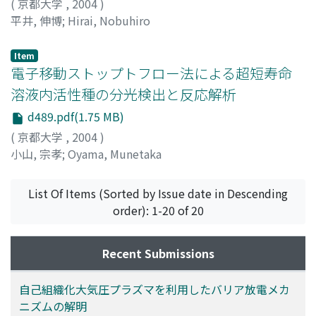
(
京都大学
,
2004
)
平井, 伸博
;
Hirai, Nobuhiro
Item
電子移動ストップトフロー法による超短寿命
溶液内活性種の分光検出と反応解析
d489.pdf(1.75 MB)
(
京都大学
,
2004
)
小山, 宗孝
;
Oyama, Munetaka
List Of Items (Sorted by Issue date in Descending
order): 1-20 of 20
Recent Submissions
自己組織化大気圧プラズマを利用したバリア放電メカ
ニズムの解明