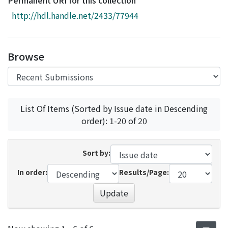
Permanent URI for this collection
Access Statistics
http://hdl.handle.net/2433/77944
Library Network
Browse
List Of Items (Sorted by Issue date in Descending
order): 1-20 of 20
Sort by:
In order:
Results/Page:
Update
Recent Submissions