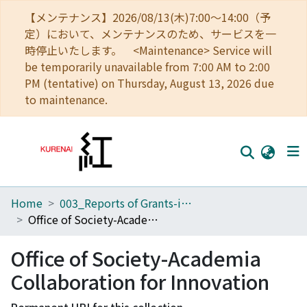
【メンテナンス】2026/08/13(木)7:00～14:00（予
定）において、メンテナンスのため、サービスを一
時停止いたします。 <Maintenance> Service will
be temporarily unavailable from 7:00 AM to 2:00
PM (tentative) on Thursday, August 13, 2026 due
to maintenance.
Home
003_Reports of Grants-in-Aid for Scientific Research
Home
Office of Society-Academia Collaboration for Innovation
Communities
Office of Society-Academia
Browse
Collaboration for Innovation
Download Ranking