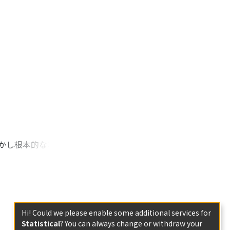
 of shinnyo (真如,
ue attempt to
ding to Izutsu,
ū (熏習, perfume)
the connotations of
the words and the
しかし根本的な次元で
udeur)」という
が、本稿が着目す
批判性であり、哲学
いて過剰に問いただ
。
Hi! Could we please enable some additional services for
Statistical
? You can always change or withdraw your