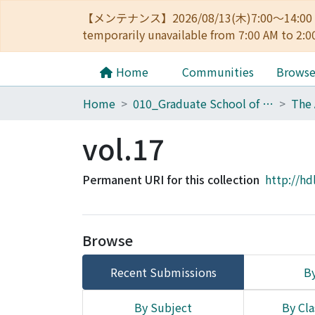
【メンテナンス】2026/08/13(木)7:00～14
temporarily unavailable from 7:00 AM to 2:0
Home
Communities
Brows
Home
010_Graduate School of Letters
vol.17
Permanent URI for this collection
http://hd
Browse
Recent Submissions
By
By Subject
By Cla