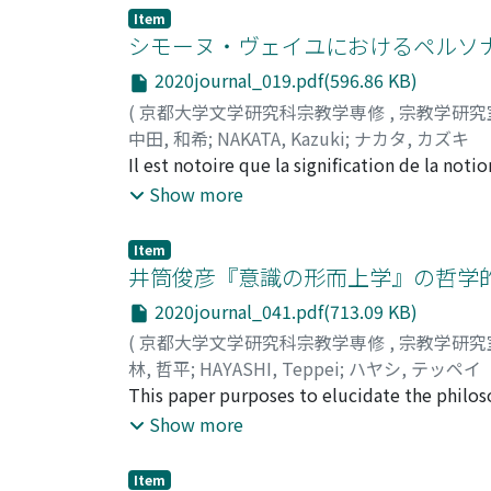
moment éthique. Elle est toujours une mass
Item
une nouvelle musique inspirée par une expér
シモーヌ・ヴェイユにおけるペルソ
dans une manifestation contre les nazis à At
2020journal_019.pdf(596.86 KB)
mouvement politique en 1968, sa manière "av
(
京都大学文学研究科宗教学専修
,
宗教学研究
Autrement qu'être ou au-delà de l'essence (19
中田, 和希
;
NAKATA, Kazuki
;
ナカタ, カズキ
Néanmoins, il a su apprécier le sens de l'uti
Il est notoire que la signification de la no
sur le concept de « dissonance ».
notamment dans l'ouvrage connu sous le titre 
Show more
dans l'homme", mais à la fin de ce texte, la
rapport à l'homme. Cependant s'il faut reco
Item
totalement "la personne". Car dans la pensée
井筒俊彦『意識の形而上学』の哲学的
implique aussi l'hypostase dans la Sainte Tr
2020journal_041.pdf(713.09 KB)
l'impersonnel. Là, l'homme et Dieu tissent d
(
京都大学文学研究科宗教学専修
,
宗教学研究
林, 哲平
;
HAYASHI, Teppei
;
ハヤシ, テッペイ
This paper purposes to elucidate the philoso
no Keijijōgaku) from the perspective of the 
Show more
the multilayered structures of being and con
methodological basis of Izutsu's conception
Item