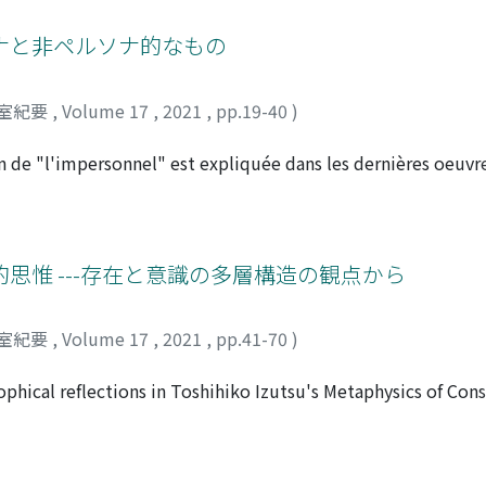
e inharmonieuse qui pourrait être autrement. De son côté, 
ience politique. En utilisant des notes dissonantes qui repr
ナと非ペルソナ的なもの
hènes en 1945, il exprime la destruction et la discorde du pe
antgardiste" a fait l'admiration du public. Dans son oeuvr
室紀要
,
Volume 17
,
2021
,
pp.19-40
)
74), Levinas n'a jamais fait référence à l'aspect politique d
lisation des notes dissonantes. Notre tâche consiste à éclairc
tion de "l'impersonnel" est expliquée dans les dernières oeuv
de « La personne et le sacré » . Il s'agit pour la plupart de
 notion de "l'impersonnel" est expliquée par rapport à Dieu a
nnaître l'homme et Dieu sous l'aspect de "l'impersonnel", ce
 religieuse de Simone Weil, qui est formée par le christian
思惟 ---存在と意識の多層構造の観点から
inité de Dieu. "La personne divine" se trouve plutôt dans le 
es liens personnels.
室紀要
,
Volume 17
,
2021
,
pp.41-70
)
phical reflections in Toshihiko Izutsu's Metaphysics of Cons
multilayered structures of being and consciousness. The pape
sciousness and describes the philosophical significance of 
 of oriental philosophy as detailed in A Fountainhead of Isl