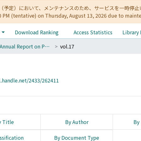
:00（予定）において、メンテナンスのため、サービスを一時停止いたします。 
0 PM (tentative) on Thursday, August 13, 2026 due to maint
e
Download Ranking
Access Statistics
Library
The Annual Report on Philosophy of Religion
vol.17
l.handle.net/2433/262411
 Title
By Author
By 
ssification
By Document Type