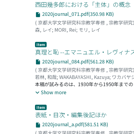
(Islam Tetsugaku no Genzo). The paper subse
西田幾多郎における「主体」の概念
thusness), shin (心, mind), and alayashiki (
2020journal_071.pdf(350.98 KB)
translate the word shin, a Buddhist term, a
(
京都大学文学研究科宗教学専修
,
宗教学研究
this attempt denoted his experiment with i
森, レイ
;
MORI, Rei
;
モリ, レイ
between the terms shin and ishiki, intercult
shin. The paper finally highlights the corre
Item
preceding configurations described as Izuts
真理と恥 --エマニュエル・レヴィナ
2020journal_084.pdf(561.28 KB)
(
京都大学文学研究科宗教学専修
,
宗教学研究
若林, 和哉
;
WAKABAYASHI, Kazuya
;
ワカバヤシ
本稿が試みるのは、1930年から1950年
見え隠れしているような「恥(honte)」の情
Show more
皮膚感覚的とも言える情動には、社会的・倫
るのは、レヴィナスの思索における恥の貧し
Item
自体を恥の試練にかけるまでの問いただしで
表紙・目次・編集後記ほか
されるその極限で、生起する思索がなおもあ
2020journal_a.pdf(581.51 KB)
(
京都大学文学研究科宗教学専修
,
宗教学研究