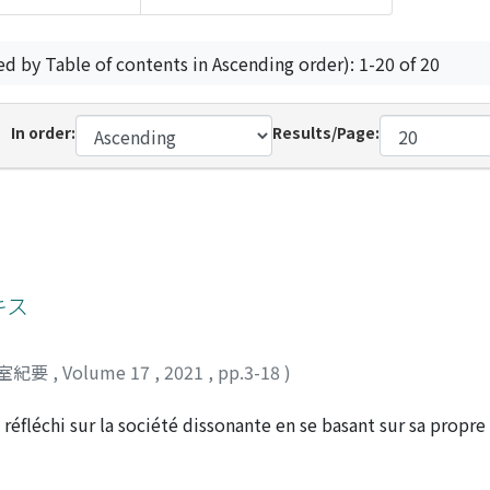
ed by Table of contents in Ascending order): 1-20 of 20
In order:
Results/Page:
キス
室紀要
,
Volume 17
,
2021
,
pp.3-18
)
éfléchi sur la société dissonante en se basant sur sa propre
 l'Autre en suspendant le pouvoir du sujet et l'ordre social 
le et harmonieux parce qu'elle se construit toujours à nouve