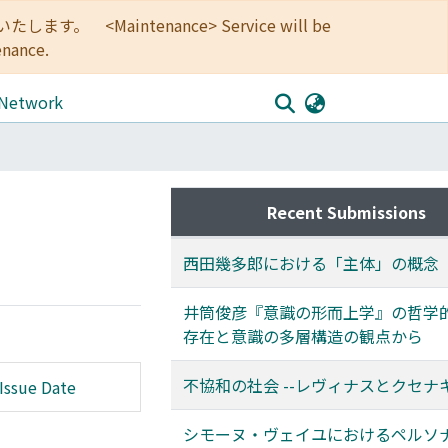
<Maintenance> Service will be
enance.
 Network
Recent Submissions
西田幾多郎における「主体」の概念
井筒俊彦『意識の形而上学』の哲学的思
存在と意識の多層構造の観点から
不協和の社会 --レヴィナスとクセナ
Issue Date
シモーヌ・ヴェイユにおけるペルソ