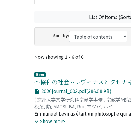
List Of Items (Sort
Sort by:
Recent Submissions
Now showing
1 - 6 of 6
Item
不協和の社会 --レヴィナスとクセナ
2020journal_003.pdf(386.58 KB)
(
京都大学文学研究科宗教学専修
,
宗教学研究
松葉, 類
;
MATSUBA, Rui
;
マツバ, ルイ
Emmanuel Levinas était un philosophe qui a r
Selon lui, l'éthique commence dans l'appel de
Show more
société n'atteint pas d'état totalement stab