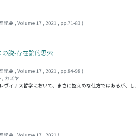
quently elucidates his analyses of the semantic structures
アラヤ識, store consciousness). It further illuminates his uniq
s ishiki (意識, consciousness), a modern Japanese word. Accor
室紀要
,
Volume 17
,
2021
,
pp.71-83
)
ntercultural semantics and triggered the exchange of kunj
urally extending the semantic field of ishiki to incorporate 
lations between the multilayered structures constituted by 
u's methodological foundations.
スの脱-存在論的思索
室紀要
,
Volume 17
,
2021
,
pp.84-98
)
, カズヤ
までのレヴィナス哲学において、まさに控えめな仕方ではあるが、
動について明らかにすることである。一般的に、「恥」や「羞恥(p
理的・宗教的な領域に跨がる複合的な意味が含まれている1。だ
いまでに極限化された哲学的性格である。それは過剰なほどの
あると言えよう。こうした観点から、「真理」が恥の情動にお
りうるとすれば、それはいかなるものであるのかを問うていく
室紀要
,
Volume 17
,
2021
)