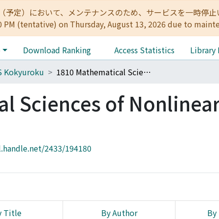
:00（予定）において、メンテナンスのため、サービスを一時停止いたします。 
0 PM (tentative) on Thursday, August 13, 2026 due to maint
e
Download Ranking
Access Statistics
Library
S Kokyuroku
1810 Mathematical Sciences of Nonlinear Diffusion
l Sciences of Nonlinea
l.handle.net/2433/194180
 Title
By Author
By 