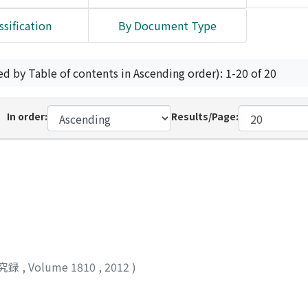
ssification
By Document Type
ed by Table of contents in Ascending order): 1-20 of 20
In order:
Results/Page:
究録
,
Volume 1810
,
2012
)