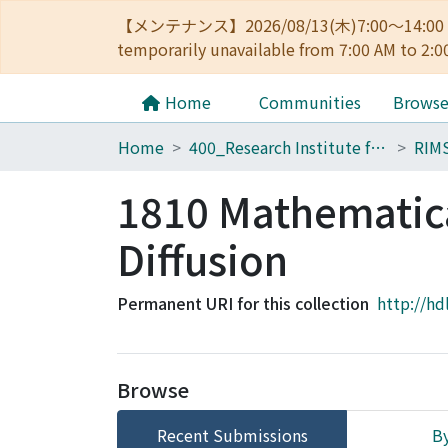
【メンテナンス】2026/08/13(木)7:00～14
temporarily unavailable from 7:00 AM to 2:0
Home
Communities
Brows
Home
400_Research Institute for Mathematical Sciences
RIM
1810 Mathematica
Diffusion
Permanent URI for this collection
http://hd
Browse
Recent Submissions
By