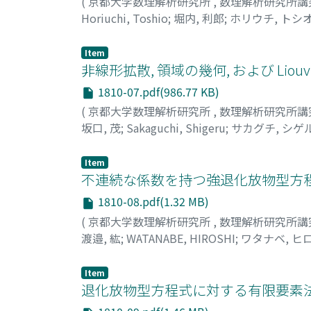
(
京都大学数理解析研究所
,
数理解析研究所講
Horiuchi, Toshio
;
堀内, 利郎
;
ホリウチ, トシ
Item
非線形拡散, 領域の幾何, および Liouv
1810-07.pdf(986.77 KB)
(
京都大学数理解析研究所
,
数理解析研究所講
坂口, 茂
;
Sakaguchi, Shigeru
;
サカグチ, シゲ
Item
不連続な係数を持つ強退化放物型方程
1810-08.pdf(1.32 MB)
(
京都大学数理解析研究所
,
数理解析研究所講
渡邉, 紘
;
WATANABE, HIROSHI
;
ワタナベ, ヒ
Item
退化放物型方程式に対する有限要素法