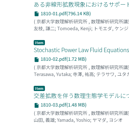
ある非線形拡散現象におけるサポート
1810-01.pdf(796.14 KB)
(
京都大学数理解析研究所
,
数理解析研究所講
友枝, 謙二
;
Tomoeda, Kenji
;
トモエダ, ケンジ
Item
Stochastic Power Law Fluid Equations
1810-02.pdf(1.72 MB)
(
京都大学数理解析研究所
,
数理解析研究所講
Terasawa, Yutaka
;
寺澤, 祐高
;
テラサワ, ユタ
Item
交差拡散を伴う数理生態学モデルにつ
1810-03.pdf(1.48 MB)
(
京都大学数理解析研究所
,
数理解析研究所講
山田, 義雄
;
Yamada, Yoshio
;
ヤマダ, ヨシオ