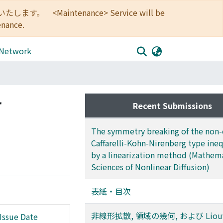
<Maintenance> Service will be
enance.
 Network
r
Recent Submissions
The symmetry breaking of the non-c
Caffarelli-Kohn-Nirenberg type ineq
by a linearization method (Mathem
Sciences of Nonlinear Diffusion)
表紙・目次
非線形拡散, 領域の幾何, および Liouvi
Issue Date