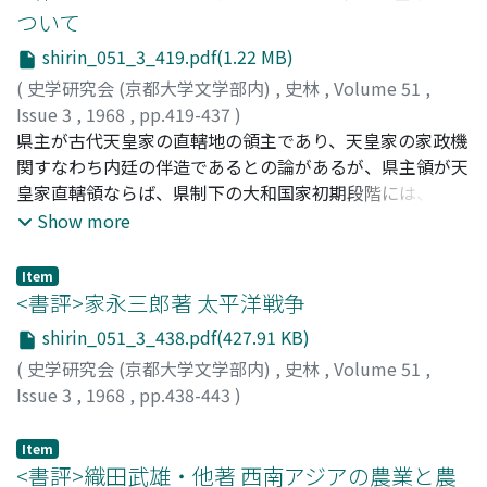
条件、②交通条件のほかに、③それらに対する購買者側の
ついて
反応条件というものを考え、これら三つから成る小売商圏
shirin_051_3_419.pdf(1.22 MB)
形成原理によって商圏分布の実態を適確にとらえることが
出来ると考えた。そこで、表記のフィールドにおいて実態
(
史学研究会 (京都大学文学部内)
,
史林
,
Volume 51
,
調査を行い、これらの諸点を検討した結果、商品階級別商
Issue 3
,
1968
,
pp.419-437
)
圏によって作り出される階層的サービス供給構造の詳細が
新野, 直吉
県主が古代天皇家の直轄地の領主であり、天皇家の家政機
;
Niino, Naokichi
;
ニイノ, ナオキチ
明らかになったほか各中心集落の実際の商圏分布と前記三
関すなわち内廷の伴造であるとの論があるが、県主領が天
条件、特に購買者の反応条件との間に様々の密接な関連の
皇家直轄領ならば、県制下の大和国家初期段階には、皇室
見られることが確認された。
私領のみで国家公領は無いことになり、国県制下の大和国
Show more
家後期にも、公領は極めて狭小なものとなるので、発達す
る国家機構や国策を支える国家経費を賄い難くなる。また
Item
伴造として内廷的な部に関係しているのは、国造が名代・
<書評>家永三郎著 太平洋戦争
子代の部の伴造である例の多いのに比べ特徴的ではある
shirin_051_3_438.pdf(427.91 KB)
が、これも必ずしも直轄領々主であることに由来するとは
(
史学研究会 (京都大学文学部内)
,
史林
,
Volume 51
,
限らない。私は、県主が彼らの県の中に置かれた直轄領邑
Issue 3
,
1968
,
pp.438-443
)
の長たる稲置の任に就くことで、直轄領管理に当ったもの
中塚, 明
と考え、また内廷関係の伴造となったのも、国造よりも早
Item
い時期に、大和朝廷の地方支配機構に参加し、いわゆる宮
<書評>織田武雄・他著 西南アジアの農業と農
内官系伴造に当たる職務を担当して来たという、歴史的事