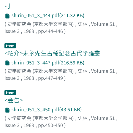
情によるものと考える。
村
shirin_051_3_444.pdf(211.32 KB)
(
史学研究会 (京都大学文学部内)
,
史林
,
Volume 51
,
Issue 3
,
1968
,
pp.444-446
)
別枝, 篤彦
Item
<紹介>末永先生古稀記念古代学論叢
shirin_051_3_447.pdf(216.59 KB)
(
史学研究会 (京都大学文学部内)
,
史林
,
Volume 51
,
Issue 3
,
1968
,
pp.447-449
)
野田, 嶺志
Item
<会告>
shirin_051_3_450.pdf(43.61 KB)
(
史学研究会 (京都大学文学部内)
,
史林
,
Volume 51
,
Issue 3
,
1968
,
pp.450-450
)