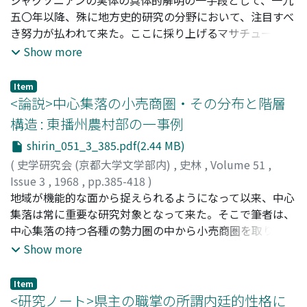
識なものであったが、倭王が遣使「朝貢」したので「宣
五〇年以降、殊に地方史的研究の分野において、注目すべ
諭」の使節裴世満を派遣したのである。
き努力が払われて来た。ここに採り上げるマサチューセッ
ツ州は、国内でも最初に産業革命という経済上の変化を経
Show more
験しながら、なお政治的には保守主義の強固な支配下に置
かれていた。この地のジャクソニアンの運動が南部や西部
Item
諸州のそれとは自ら異なった動きを示したのはむしろ当然
<論説>中心集落の小売商圏・その分布と階層
であった。本稿では、この運動の盛り上りをジャクソンよ
構造 : 東播州農村部の一事例
りはヴァン・ビューレンとの関連において捉らえ、その本
shirin_051_3_385.pdf(2.44 MB)
質を、高まりゆく産業主義の中に、いち早く既成陣営を固
めんとしたボストン・アソシエイツ等の特権的先行者に対
(
史学研究会 (京都大学文学部内)
,
史林
,
Volume 51
,
し、土着小資本を有するアグレリアンが、事業に関する機
Issue 3
,
1968
,
pp.385-418
)
会の均等を要求した運動として考えてみた。換言すれば、
須原, 芙士雄
地域が機能的な面から捉えられるようになって以来、中心
;
Suhara, Fujio
;
スハラ, フジオ
それはシュレジンガー・Jrが考えたような都市労働者を主
集落は常に重要な研究対象となって来た。そこで筆者は、
体とした急進的な運動ではなく、むしろ独立宣言以来の古
中心集落の持つ各種の勢力圏の中から小売商圏を取り上
典的民主主義の一変型であったと想定されるのである。
げ、それについて、従来行われて来た市町村行政単位レベ
Show more
ルの分析よりもさらに一層細かい、集落単位の分析を行っ
て、その微細な構造を明らかにしようと考えた。また、中
Item
心集落の商圏分布を決定する重要な要素として、①中心地
<研究ノート>県主の職掌の所謂内廷的性格に