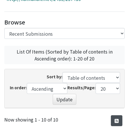
Access Statistics
Library Network
Browse
List Of Items (Sorted by Table of contents in
Ascending order): 1-20 of 20
Sort by:
In order:
Results/Page:
Update
Recent Submissions
Now showing
1 - 10 of 10