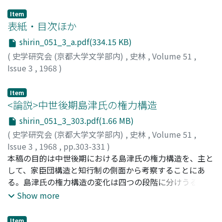
Item
表紙・目次ほか
shirin_051_3_a.pdf(334.15 KB)
(
史学研究会 (京都大学文学部内)
,
史林
,
Volume 51
,
Issue 3
,
1968
)
Item
<論説>中世後期島津氏の権力構造
shirin_051_3_303.pdf(1.66 MB)
(
史学研究会 (京都大学文学部内)
,
史林
,
Volume 51
,
Issue 3
,
1968
,
pp.303-331
)
稲本, 紀昭
本稿の目的は中世後期における島津氏の権力構造を、主と
;
Inamoto, Nariaki
;
イナモト, ナリアキ
して、家臣団構造と知行制の側面から考察することにあ
る。島津氏の権力構造の変化は四つの段階に分けうる。第
一は南北朝初期より応永年間の、守護大名化の始動期とも
Show more
いうべき段階で、中小在地領主の被官化、独習の知行制の
樹立が進められる。第二は応永末期より文明年間までの、
Item