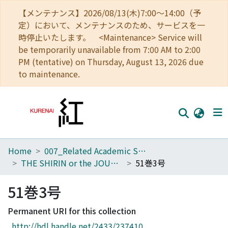
【メンテナンス】2026/08/13(木)7:00～14:00（予
定）において、メンテナンスのため、サービスを一
時停止いたします。 <Maintenance> Service will
be temporarily unavailable from 7:00 AM to 2:00
PM (tentative) on Thursday, August 13, 2026 due
to maintenance.
Home
007_Related Academic Societies
Home
THE SHIRIN or the JOURNAL OF HISTORY
51巻3号
Communities
51巻3号
Browse
Permanent URI for this collection
Download Ranking
http://hdl.handle.net/2433/237410