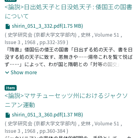
守護領国体制の確立・展開期であり、「衆」として地域的
<論説>日出処天子と日没処天子 : 倭国王の国書
に掌握され直参する直臣団の存在が知られ、知行制は検地
について
等によって一層整備される。第三は文明より天文年間に至
shirin_051_3_332.pdf(1.75 MB)
る戦国大名への移行期で、有力農民の被官化が進められる
とともに在地との切断が行なわれ、地頭─衆中制が形成さ
(
史学研究会 (京都大学文学部内)
,
史林
,
Volume 51
,
れる。第四はそれ以降で、地頭─衆中制を核とした家臣団
Issue 3
,
1968
,
pp.332-359
)
組織は完成し、統一的軍役の規定をみ、戦国大名化は完了
増村, 宏
『隋書』倭国伝の倭王の国書「日出ずる処の天子、書を日
;
Masumura, Hiroshi
;
マスムラ, ヒロシ
する。だが、それは領主、農民間の矛盾が頂点に達したこ
没する処の天子に致す、恙無きや……煬帝これを覧て悦ば
とを意味し、農民の逃散は盛んに行なわれ、この矛盾の激
ず……」によって、わが国と隋朝との「対等の国交」、ま
発をおさえるため、軍事力増強がたえず要請され、領土拡
たは「対等以上の国交」を説き、この日本の態度を煬帝が
Show more
張戦が行なわれる。
「悦ば」なかったのであるとする解釈が行なわれた。この
従来の理解には「日出ずる処・東・日本」、「日没する
Item
処・西・中国・隋」を自明の命題とする「日本史観」とも
<論説>マサチューセッツ州におけるジャクソ
いうべきものが感じられる。しかし中国の理念はわが国と
ニアン運動
は同じくない。中国観念からすれば「日出ずる処」「日没
shirin_051_3_360.pdf(1.37 MB)
する処」は天下のさいはてであった。天下に君臨する「中
国天子」煬帝は自らを「日没する処の天子」とは考えてい
(
史学研究会 (京都大学文学部内)
,
史林
,
Volume 51
,
ない。また中国観念からは異民族の君長を「天子」と認め
Issue 3
,
1968
,
pp.360-384
)
ることもできなかった。隋朝からすれば倭王の国書は非常
江川, 良一
ジャクソニアンの実体の具体的解明の一手段として、一九
;
Egawa, Ryoichi
;
エガワ, リョウイチ