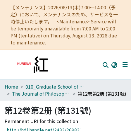
【メンテナンス】2026/08/13(木)7:00～14:00（予
定）において、メンテナンスのため、サービスを一
時停止いたします。 <Maintenance> Service will
be temporarily unavailable from 7:00 AM to 2:00
PM (tentative) on Thursday, August 13, 2026 due
to maintenance.
Home
010_Graduate School of Letters
Home
The Journal of Philosophical Studies
第12卷第2册 (第131號)
Communities
第12卷第2册 (第131號)
Browse
Permanent URI for this collection
Download Ranking
http://hdl.handle.net/2433/269831