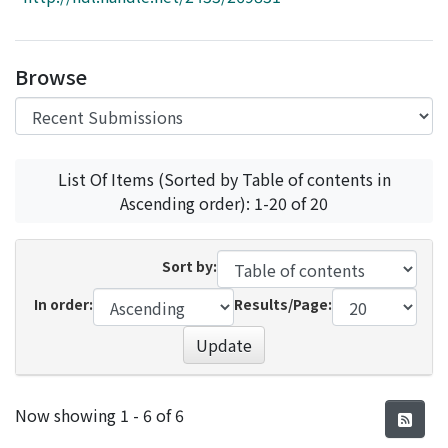
Access Statistics
Library Network
Browse
List Of Items (Sorted by Table of contents in
Ascending order): 1-20 of 20
Sort by:
In order:
Results/Page:
Update
Recent Submissions
Now showing
1 - 6 of 6