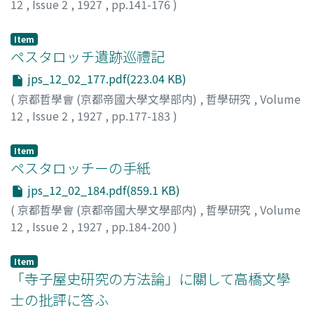
12
,
Issue 2
,
1927
,
pp.141-176
)
長田, 新
Item
ペスタロッチ遺跡巡禮記
jps_12_02_177.pdf(223.04 KB)
(
京都哲學會 (京都帝國大學文學部内)
,
哲學研究
,
Volume
12
,
Issue 2
,
1927
,
pp.177-183
)
野上, 俊夫
Item
ペスタロッチーの手紙
jps_12_02_184.pdf(859.1 KB)
(
京都哲學會 (京都帝國大學文學部内)
,
哲學研究
,
Volume
12
,
Issue 2
,
1927
,
pp.184-200
)
有馬, 良治
Item
「寺子屋史研究の方法論」に關して高橋文學
士の批評に答ふ