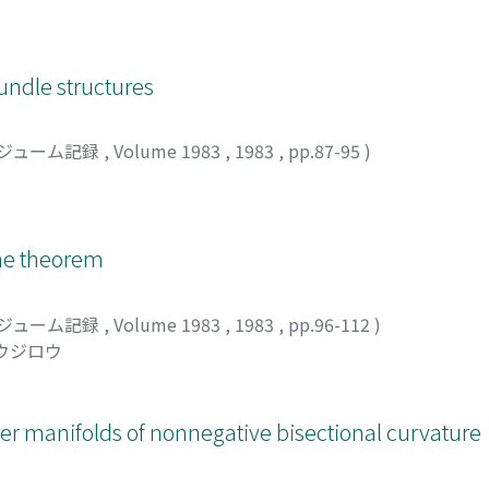
undle structures
ジューム記録
,
Volume 1983
,
1983
,
pp.87-95
)
 theorem
ジューム記録
,
Volume 1983
,
1983
,
pp.96-112
)
ユウジロウ
r manifolds of nonnegative bisectional curvature