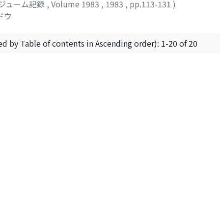
ジューム記録
,
Volume 1983
,
1983
,
pp.113-131
)
ドウ
ed by Table of contents in Ascending order): 1-20 of 20