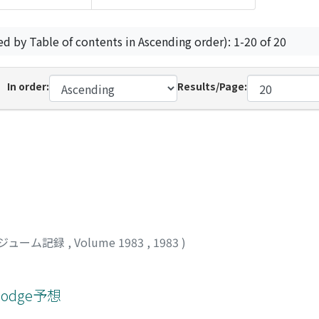
ed by Table of contents in Ascending order): 1-20 of 20
In order:
Results/Page:
ジューム記録
,
Volume 1983
,
1983
)
hodge予想