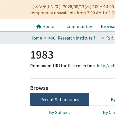
【メンテナンス】2026/08/13(木)7:00～14
temporarily unavailable from 7:00 AM to 2:0
Home
Communities
Brows
Home
400_Research Institute for Mathematical Sciences
他の
1983
Permanent URI for this collection
http://hd
Browse
Recent Submissions
By
By Subject
By Cla