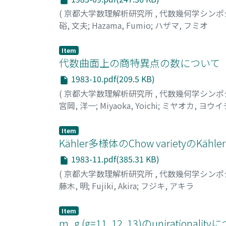
(
京都大学数理解析研究所
,
代数幾何学シンポ
硲, 文夫
;
Hazama, Fumio
;
ハザマ, フミオ
Item
代数曲面上の商特異点の数について
1983-10.pdf(209.5 KB)
(
京都大学数理解析研究所
,
代数幾何学シンポ
宮岡, 洋一
;
Miyaoka, Yoichi
;
ミヤオカ, ヨウイ
Item
Kähler多様体のChow varietyのKähler性
1983-11.pdf(385.31 KB)
(
京都大学数理解析研究所
,
代数幾何学シンポ
藤木, 明
;
Fujiki, Akira
;
フジキ, アキラ
Item
m_g (g=11, 12, 13)のunirational