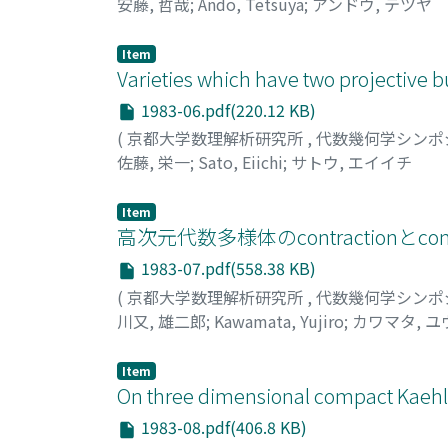
安藤, 哲哉
;
Ando, Tetsuya
;
アンドウ, テツヤ
Item
Varieties which have two projective b
1983-06.pdf(220.12 KB)
(
京都大学数理解析研究所
,
代数幾何学シンポ
佐藤, 栄一
;
Sato, Eiichi
;
サトウ, エイイチ
Item
高次元代数多様体のcontractionとcone
1983-07.pdf(558.38 KB)
(
京都大学数理解析研究所
,
代数幾何学シンポ
川又, 雄二郎
;
Kawamata, Yujiro
;
カワマタ, 
Item
On three dimensional compact Kaehle
1983-08.pdf(406.8 KB)