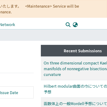
<Maintenance> Service will be
enance.
 Network
Recent Submissions
On three dimensional compact Kae
manifolds of nonnegative bisection
curvature
Hilbert modular曲面の巾についての
予想
Issue Date
函数体上の一般Mordell予想につい