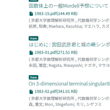
函数体上の一般Mordell予想について
1983-15.pdf(144.49 KB)
(
京都大学数理解析研究所
,
代数幾何学シンポ
前原, 和寿
;
Maehara, Kazuhisa
;
マエハラ, カ
Item
はじめに : 宮田武彦君と城の崎シン
1983-01.pdf(271.51 KB)
(
京都大学数理解析研究所
,
代数幾何学シンポ
永田, 雅宜
;
Nagata, Masayoshi
;
ナガタ, マサ
Item
On 3-dimensional terminal singularit
1983-02.pdf(341.01 KB)
(
京都大学数理解析研究所
,
代数幾何学シンポ
森, 重文
;
Mori, Shigefumi
;
モリ, シゲフミ