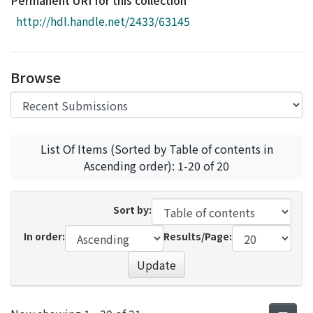
Permanent URI for this collection
Access Statistics
http://hdl.handle.net/2433/63145
Library Network
Browse
List Of Items (Sorted by Table of contents in
Ascending order): 1-20 of 20
Sort by:
In order:
Results/Page:
Update
Recent Submissions