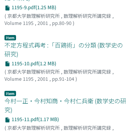
1195-9.pdf(1.25 MB)
(
京都大学数理解析研究所
,
数理解析研究所講究録
,
Volume 1195
,
2001
,
pp.80-90
)
村田, 全
;
Murata, Tamotu
;
ムラタ, タモツ
Item
不定方程式再考 :「百鶏術」の分類 (数学史の
研究)
1195-10.pdf(1.2 MB)
(
京都大学数理解析研究所
,
数理解析研究所講究録
,
Volume 1195
,
2001
,
pp.91-104
)
城地, 茂
;
Jochi, Shigeru
;
ジョウチ, シゲル
Item
今村一正・今村知商・今村仁兵衛 (数学史の研
究)
1195-11.pdf(1.17 MB)
(
京都大学数理解析研究所
,
数理解析研究所講究録
,