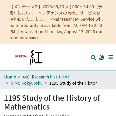
【メンテナンス】2026/08/13(木)7:00～14:00（予
定）において、メンテナンスのため、サービスを一
時停止いたします。 <Maintenance> Service will
be temporarily unavailable from 7:00 AM to 2:00
PM (tentative) on Thursday, August 13, 2026 due
to maintenance.
Home
400_Research Institute for Mathematical Sciences
Home
RIMS Kokyuroku
1195 Study of the History of Mathematics
Communities
1195 Study of the History of
Browse
Mathematics
Download Ranking