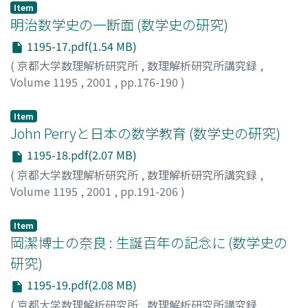
Item
明治数学史の一断面 (数学史の研究)
1195-17.pdf(1.54 MB)
(
京都大学数理解析研究所
,
数理解析研究所講究録
,
Volume 1195
,
2001
,
pp.176-190
)
安藤, 洋美
;
Ando, Hiromi
;
アンドウ, ヒロミ
Item
John Perryと日本の数学教育 (数学史の研究)
1195-18.pdf(2.07 MB)
(
京都大学数理解析研究所
,
数理解析研究所講究録
,
Volume 1195
,
2001
,
pp.191-206
)
公田, 蔵
;
Kota, Osamu
;
コウタ, オサム
Item
岡潔博士の奈良 : 生誕百年の記念に (数学史の
研究)
1195-19.pdf(2.08 MB)
(
京都大学数理解析研究所
,
数理解析研究所講究録
,