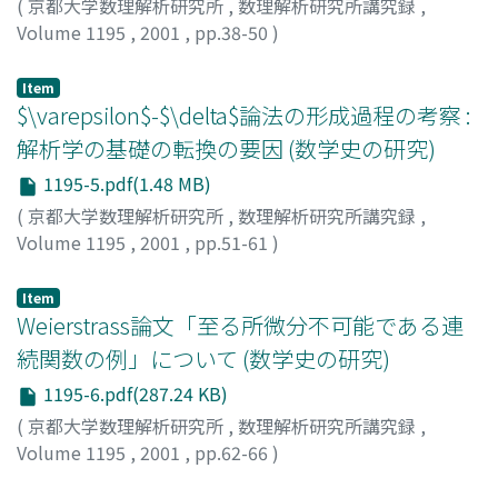
(
京都大学数理解析研究所
,
数理解析研究所講究録
,
Volume 1195
,
2001
,
pp.38-50
)
阿部, 剛久
;
藤野, 清次
;
Abe, Takehisa
;
Fujino, Seiji
;
アベ,
タケヒサ
;
フジノ, セイジ
Item
$\varepsilon$-$\delta$論法の形成過程の考察 :
解析学の基礎の転換の要因 (数学史の研究)
1195-5.pdf(1.48 MB)
(
京都大学数理解析研究所
,
数理解析研究所講究録
,
Volume 1195
,
2001
,
pp.51-61
)
中根, 美知代
;
Nakane, Michiyo
;
ナカネ, ミチヨ
Item
Weierstrass論文「至る所微分不可能である連
続関数の例」について (数学史の研究)
1195-6.pdf(287.24 KB)
(
京都大学数理解析研究所
,
数理解析研究所講究録
,
Volume 1195
,
2001
,
pp.62-66
)
小柴, 洋一
;
Koshiba, Yoichi
;
コシバ, ヨウイチ