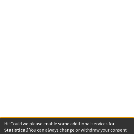
Hi! Could we please enable some additional services for
Statistical
? You can always change or withdraw your consent
Powered by DSpace and JAIRO Crawler-List