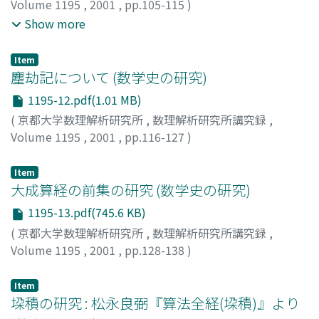
Volume 1195
,
2001
,
pp.105-115
)
島野, 達雄
;
下浦, 康邦
;
田村, 三郎
;
端山, 文忠
;
Shimano,
Show more
Tatsuo
;
Shimoura, Yasukuni
;
Tamura, Saburo
;
Hayama,
Fumitada
;
シマノ, タツオ
;
シモウラ, ヤスクニ
;
タムラ, サ
Item
ブロウ
;
ハヤマ, フミタダ
麈劫記について (数学史の研究)
1195-12.pdf(1.01 MB)
(
京都大学数理解析研究所
,
数理解析研究所講究録
,
Volume 1195
,
2001
,
pp.116-127
)
竹之内, 脩
;
Takenouchi, Osamu
;
タケノウチ, オサム
Item
大成算経の前集の研究 (数学史の研究)
1195-13.pdf(745.6 KB)
(
京都大学数理解析研究所
,
数理解析研究所講究録
,
Volume 1195
,
2001
,
pp.128-138
)
後藤, 武史
;
Goto, Takefumi
;
ゴトウ, タケフミ
Item
垜積の研究 : 松永良弼『算法全経(垜積)』より