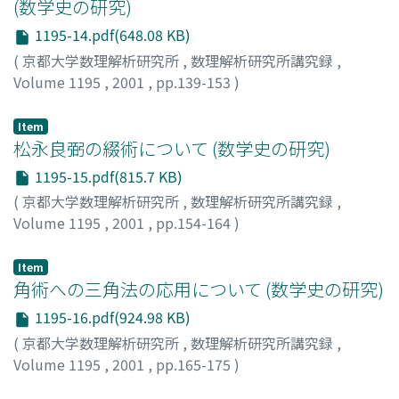
(数学史の研究)
1195-14.pdf(648.08 KB)
(
京都大学数理解析研究所
,
数理解析研究所講究録
,
Volume 1195
,
2001
,
pp.139-153
)
藤井, 康生
;
Fujii, Yasuo
;
フジイ, ヤスオ
Item
松永良弼の綴術について (数学史の研究)
1195-15.pdf(815.7 KB)
(
京都大学数理解析研究所
,
数理解析研究所講究録
,
Volume 1195
,
2001
,
pp.154-164
)
小川, 束
;
Ogawa, Tsukane
;
オガワ, ツカネ
Item
角術への三角法の応用について (数学史の研究)
1195-16.pdf(924.98 KB)
(
京都大学数理解析研究所
,
数理解析研究所講究録
,
Volume 1195
,
2001
,
pp.165-175
)
小林, 龍彦
;
Kobayashi, Tatsuhiko
;
コバヤシ, タツヒコ