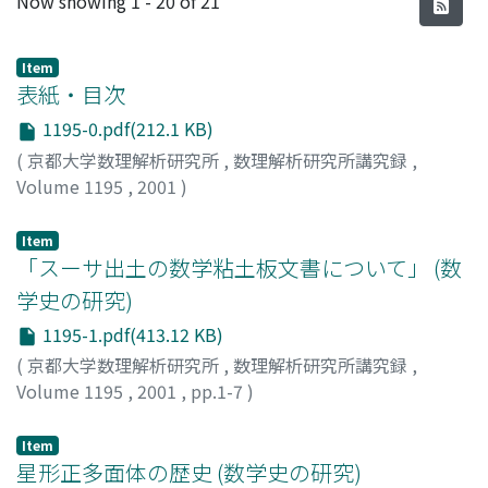
Now showing
1 - 20 of 21
Item
表紙・目次
1195-0.pdf(212.1 KB)
(
京都大学数理解析研究所
,
数理解析研究所講究録
,
Volume 1195
,
2001
)
Item
「スーサ出土の数学粘土板文書について」 (数
学史の研究)
1195-1.pdf(413.12 KB)
(
京都大学数理解析研究所
,
数理解析研究所講究録
,
Volume 1195
,
2001
,
pp.1-7
)
室井, 和男
;
Muroi, Kazuo
;
ムロイ, カズオ
Item
星形正多面体の歴史 (数学史の研究)