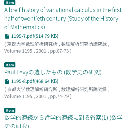
Item
A breif history of variational calculus in the first
half of twentieth century (Study of the History
of Mathematics)
1195-7.pdf(514.79 KB)
(
京都大学数理解析研究所
,
数理解析研究所講究録
,
Volume 1195
,
2001
,
pp.67-73
)
Si, Si
Item
Paul Levyの遺したもの (数学史の研究)
1195-8.pdf(468.64 KB)
(
京都大学数理解析研究所
,
数理解析研究所講究録
,
Volume 1195
,
2001
,
pp.74-79
)
飛田, 武幸
;
Hida, Takeyuki
;
ヒダ, タケユキ
Item
数学的連続から哲学的連続に到る省察(1) (数学
史の研究)