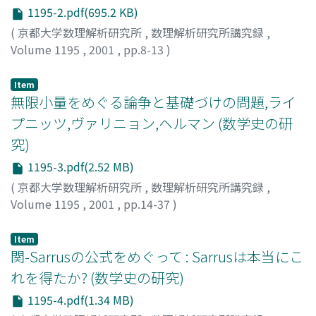
1195-2.pdf(695.2 KB)
(
京都大学数理解析研究所
,
数理解析研究所講究録
,
Volume 1195
,
2001
,
pp.8-13
)
一松, 信
;
Hitotumatu, Sin
;
ヒトツマツ, シン
Item
無限小量をめぐる論争と基礎づけの問題,ライ
プニッツ,ヴァリニョン,ヘルマン (数学史の研
究)
1195-3.pdf(2.52 MB)
(
京都大学数理解析研究所
,
数理解析研究所講究録
,
Volume 1195
,
2001
,
pp.14-37
)
林, 知宏
;
Hayashi, Tomohiro
;
ハヤシ, トモヒロ
Item
関-Sarrusの公式をめぐって : Sarrusは本当にこ
れを得たか? (数学史の研究)
1195-4.pdf(1.34 MB)