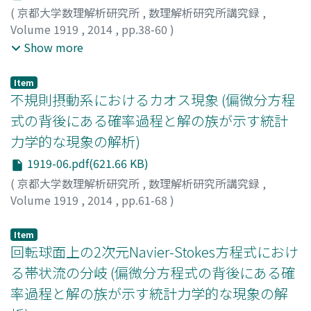
(
京都大学数理解析研究所
,
数理解析研究所講究録
,
Volume 1919
,
2014
,
pp.38-60
)
中野, 直人
;
稲津, 將
;
楠岡, 誠一郎
;
齊木, 吉隆
;
Nakano,
Show more
Naoto
;
Inatsu, Masaru
;
Kusuoka, Seiichiro
;
Saiki,
Yoshitaka
;
30612642
;
20646814
;
ナカノ, ナオト
;
イナツ,
Item
マサル
;
クスオカ, セイイチロウ
;
サイキ, ヨシタカ
不規則摂動系におけるカオス現象 (偏微分方程
式の背後にある確率過程と解の族が示す統計
力学的な現象の解析)
1919-06.pdf(621.66 KB)
(
京都大学数理解析研究所
,
数理解析研究所講究録
,
Volume 1919
,
2014
,
pp.61-68
)
矢ヶ崎, 一幸
;
Yagasaki, Kazuyuki
;
40200472
;
ヤガサキ, カ
ズユキ
Item
回転球面上の2次元Navier-Stokes方程式におけ
る帯状流の分岐 (偏微分方程式の背後にある確
率過程と解の族が示す統計力学的な現象の解