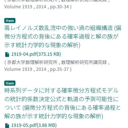
Volume 1919
,
2014
,
pp.30-34
)
松本, 剛
;
Matsumoto, Takeshi
;
マツモト, タケシ
Item
高レイノルズ数乱流中の強い渦の組織構造 (偏
微分方程式の背後にある確率過程と解の族が
示す統計力学的な現象の解析)
1919-04.pdf(375.15 KB)
(
京都大学数理解析研究所
,
数理解析研究所講究録
,
Volume 1919
,
2014
,
pp.35-37
)
石原, 卓
;
Ishihara, Takashi
;
イシハラ, タカシ
Item
時系列データに対する確率微分方程式モデル
の統計的係数決定公式と軌道の予測可能性に
ついて (偏微分方程式の背後にある確率過程と
解の族が示す統計力学的な現象の解析)
1919-05.pdf(3.86 MB)