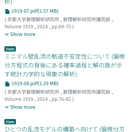
析)
1919-07.pdf(1.57 MB)
(
京都大学数理解析研究所
,
数理解析研究所講究録
,
Volume 1919
,
2014
,
pp.69-75
)
佐々木, 英一
;
竹広, 真一
;
山田, 道夫
;
Sasaki, Eiichi
;
Show more
Takehiro, Shin-ichi
;
Yamada, Michio
;
30274426
;
90166736
;
ササキ, エイイチ
;
タケヒロ, シンイチ
;
ヤマダ,
Item
ミチオ
ミニマル壁乱流の軌道不安定性について (偏微
分方程式の背後にある確率過程と解の族が示
す統計力学的な現象の解析)
1919-08.pdf(1.29 MB)
(
京都大学数理解析研究所
,
数理解析研究所講究録
,
Volume 1919
,
2014
,
pp.76-82
)
犬伏, 正信
;
竹広, 真一
;
山田, 道夫
;
Inubushi, Masanobu
;
Show more
Takehiro, Shin-ichi
;
Yamada, Michio
;
30274426
;
90166736
;
イヌブシ, マサノブ
;
タケヒロ, シンイチ
;
ヤマ
Item
ダ, ミチオ
ひとつの乱流モデルの構築へ向けて (偏微分方