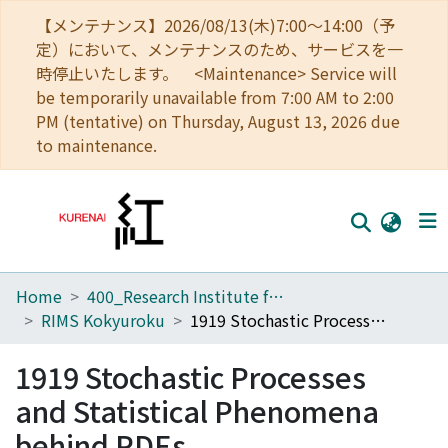
【メンテナンス】2026/08/13(木)7:00～14:00（予
定）において、メンテナンスのため、サービスを一
時停止いたします。 <Maintenance> Service will
be temporarily unavailable from 7:00 AM to 2:00
PM (tentative) on Thursday, August 13, 2026 due
to maintenance.
Home
400_Research Institute for Mathematical Sciences
Home
RIMS Kokyuroku
1919 Stochastic Processes and Statistical Phenomena behind PDEs
Communities
1919 Stochastic Processes
Browse
and Statistical Phenomena
Download Ranking
behind PDEs