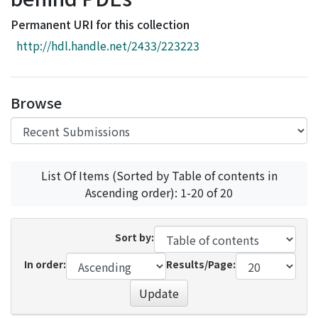
Access Statistics
Permanent URI for this collection
Library Network
http://hdl.handle.net/2433/223223
Browse
List Of Items (Sorted by Table of contents in
Ascending order): 1-20 of 20
Sort by:
In order:
Results/Page:
Update