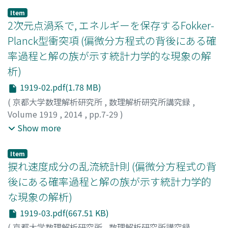
30235238
;
イタミ, マサト
;
ササ, シンイチ
Item
2次元点渦系で, エネルギーを保存するFokker-
Planck型衝突項 (偏微分方程式の背後にある確
率過程と解の族が示す統計力学的な現象の解
析)
1919-02.pdf(1.78 MB)
(
京都大学数理解析研究所
,
数理解析研究所講究録
,
Volume 1919
,
2014
,
pp.7-29
)
八柳, 祐一
;
羽鳥, 尹承
;
YATSUYANAGI, YUICHI
;
HATORI,
Show more
TADATSUGU
;
Chavanis, Pierre-Henri
;
ヤツヤナギ, ユウイ
チ
;
ハトリ, タダツグ
Item
捩れ速度成分の乱流統計則 (偏微分方程式の背
後にある確率過程と解の族が示す統計力学的
な現象の解析)
1919-03.pdf(667.51 KB)
(
京都大学数理解析研究所
,
数理解析研究所講究録
,