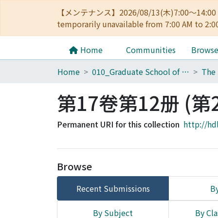
【メンテナンス】2026/08/13(木)7:00～14
temporarily unavailable from 7:00 AM to 2:0
Home
Communities
Brows
Home
010_Graduate School of Letters
第17卷第12册 (第2
Permanent URI for this collection
http://hd
Browse
Recent Submissions
By
By Subject
By Cla