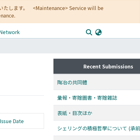
<Maintenance> Service will be
enance.
 Network
Recent Submissions
陶冶の共同體
彙報・寄贈圖書・寄贈雜誌
表紙・目次ほか
Issue Date
シェリングの積極哲學について (承前