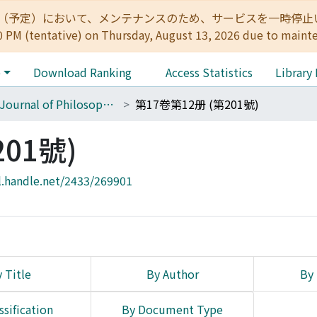
:00（予定）において、メンテナンスのため、サービスを一時停止いたします。 
0 PM (tentative) on Thursday, August 13, 2026 due to maint
e
Download Ranking
Access Statistics
Library
The Journal of Philosophical Studies
第17卷第12册 (第201號)
01號)
l.handle.net/2433/269901
 Title
By Author
By 
ssification
By Document Type