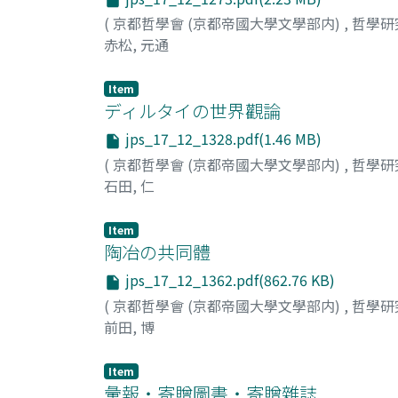
(
京都哲學會 (京都帝國大學文學部内)
,
哲學研
赤松, 元通
Item
ディルタイの世界觀論
jps_17_12_1328.pdf(1.46 MB)
(
京都哲學會 (京都帝國大學文學部内)
,
哲學研
石田, 仁
Item
陶冶の共同體
jps_17_12_1362.pdf(862.76 KB)
(
京都哲學會 (京都帝國大學文學部内)
,
哲學研
前田, 博
Item
彙報・寄贈圖書・寄贈雜誌