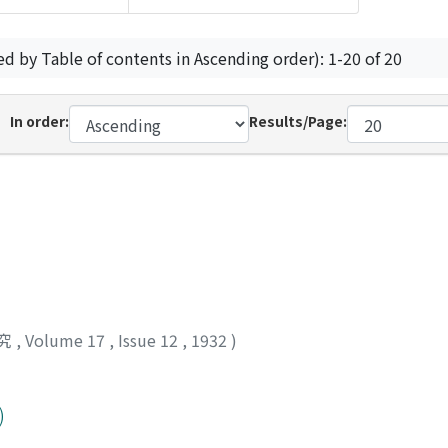
ed by Table of contents in Ascending order): 1-20 of 20
In order:
Results/Page:
究
,
Volume 17
,
Issue 12
,
1932
)
)