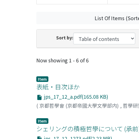
List Of Items (Sort
Sort by:
Recent Submissions
Now showing
1 - 6 of 6
Item
表紙・目次ほか
jps_17_12_a.pdf(165.08 KB)
(
京都哲學會 (京都帝國大學文學部内)
,
哲學研
Item
シェリングの積極哲學について (承前
jps_17_12_1273.pdf(2.23 MB)