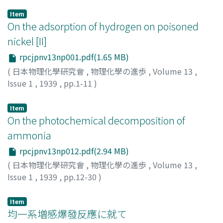
Item
On the adsorption of hydrogen on poisoned
nickel [II]
rpcjpnv13np001.pdf(1.65 MB)
(
日本物理化學研究會
,
物理化學の進歩
,
Volume 13
,
Issue 1
,
1939
,
pp.1-11
)
飯島, 俊一郎
;
Iijima, Shun-ichiro
;
イイジマ, シュンイチロ
ウ
Item
On the photochemical decomposition of
ammonia
rpcjpnv13np012.pdf(2.94 MB)
(
日本物理化學研究會
,
物理化學の進歩
,
Volume 13
,
Issue 1
,
1939
,
pp.12-30
)
志田, 正二
;
Shida, Shoji
;
シダ, ショウジ
Item
均一系増感爆發反應に就て