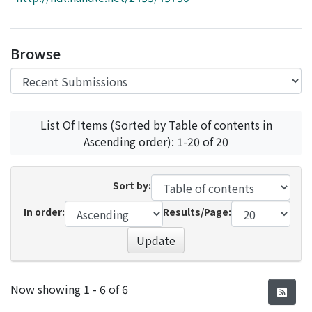
Access Statistics
Library Network
Browse
List Of Items (Sorted by Table of contents in
Ascending order): 1-20 of 20
Sort by:
In order:
Results/Page:
Update
Recent Submissions
Now showing
1 - 6 of 6