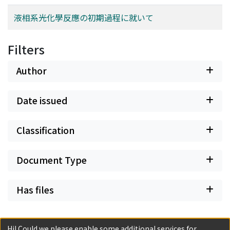
液相系光化學反應の初期過程に就いて
Filters
Author
Date issued
Classification
Document Type
Has files
Hi! Could we please enable some additional services for