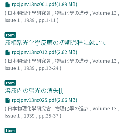
rpcjpnv13nc001.pdf(1.89 MB)
(
日本物理化學研究會
,
物理化學の進歩
,
Volume 13
,
Issue 1
,
1939
,
pp.1-11
)
中山, 龍夫
;
Nakayama, Tatsuo
;
ナカヤマ, タツオ
Item
液相系光化學反應の初期過程に就いて
rpcjpnv13nc012.pdf(2.62 MB)
(
日本物理化學研究會
,
物理化學の進歩
,
Volume 13
,
Issue 1
,
1939
,
pp.12-24
)
八木, 三郎
;
Yagi, Saburo
;
ヤギ, サブロウ
Item
溶液内の螢光の消失[I]
rpcjpnv13nc025.pdf(2.66 MB)
(
日本物理化學研究會
,
物理化學の進歩
,
Volume 13
,
Issue 1
,
1939
,
pp.25-37
)
松山, 秀雄
;
Matsuyama, Hideo
;
マツヤマ, ヒデオ
Item