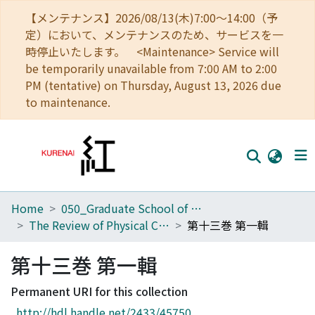
【メンテナンス】2026/08/13(木)7:00～14:00（予
定）において、メンテナンスのため、サービスを一
時停止いたします。 <Maintenance> Service will
be temporarily unavailable from 7:00 AM to 2:00
PM (tentative) on Thursday, August 13, 2026 due
to maintenance.
Home
050_Graduate School of Science
Home
The Review of Physical Chemistry of Japan
第十三巻 第一輯
Communities
第十三巻 第一輯
Browse
Permanent URI for this collection
Download Ranking
http://hdl.handle.net/2433/45750