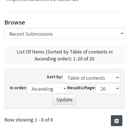
Access Statistics
Library Network
Browse
List Of Items (Sorted by Table of contents in
Ascending order): 1-20 of 20
Sort by:
In order:
Results/Page:
Update
Recent Submissions
Now showing
1 - 8 of 8