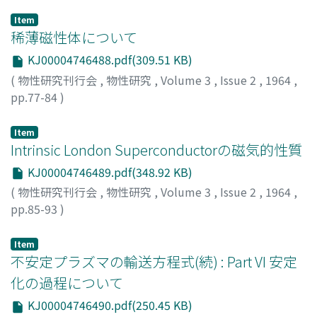
Item
稀薄磁性体について
KJ00004746488.pdf(309.51 KB)
(
物性研究刊行会
,
物性研究
,
Volume 3
,
Issue 2
,
1964
,
pp.77-84
)
桂, 重俊
;
辻山, 文治郎
;
Katsura, Shigetoshi
;
Tsujiyama,
Bunjiro
;
カツラ, シゲトシ
;
ツジヤマ, ブンジロウ
Item
Intrinsic London Superconductorの磁気的性質
KJ00004746489.pdf(348.92 KB)
(
物性研究刊行会
,
物性研究
,
Volume 3
,
Issue 2
,
1964
,
pp.85-93
)
真木, 和美
;
都築, 俊夫
;
Maki, Kazumi
;
Tsuzuki, Toshio
;
マ
キ, カズミ
;
ツヅキ, トシオ
Item
不安定プラズマの輸送方程式(続) : Part VI 安定
化の過程について
KJ00004746490.pdf(250.45 KB)