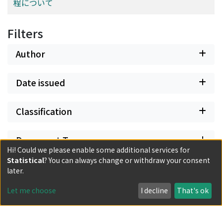
程について
Filters
Author
Date issued
Classification
Document Type
Hi! Could we please enable some additional services for
Statistical
? You can always change or withdraw your consent
Has files
later.
Let me choose
I decline
That's ok
Powered by DSpace and JAIRO Crawler-List