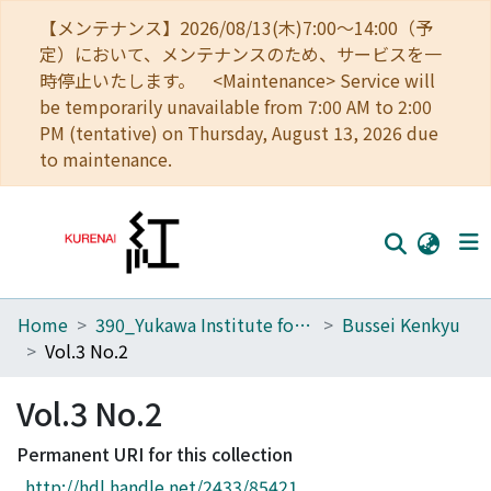
【メンテナンス】2026/08/13(木)7:00～14:00（予
定）において、メンテナンスのため、サービスを一
時停止いたします。 <Maintenance> Service will
be temporarily unavailable from 7:00 AM to 2:00
PM (tentative) on Thursday, August 13, 2026 due
to maintenance.
Home
390_Yukawa Institute for Theoretical Physics
Bussei Kenkyu
Home
Vol.3 No.2
Communities
Vol.3 No.2
Browse
Permanent URI for this collection
Download Ranking
http://hdl.handle.net/2433/85421