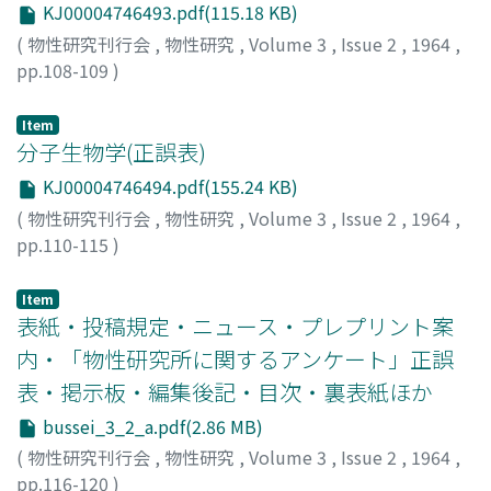
KJ00004746493.pdf(115.18 KB)
(
物性研究刊行会
,
物性研究
,
Volume 3
,
Issue 2
,
1964
,
pp.108-109
)
真木, 和美
;
Maki, Kazumi
;
マキ, カズミ
Item
分子生物学(正誤表)
KJ00004746494.pdf(155.24 KB)
(
物性研究刊行会
,
物性研究
,
Volume 3
,
Issue 2
,
1964
,
pp.110-115
)
Item
表紙・投稿規定・ニュース・プレプリント案
内・「物性研究所に関するアンケート」正誤
表・掲示板・編集後記・目次・裏表紙ほか
bussei_3_2_a.pdf(2.86 MB)
(
物性研究刊行会
,
物性研究
,
Volume 3
,
Issue 2
,
1964
,
pp.116-120
)