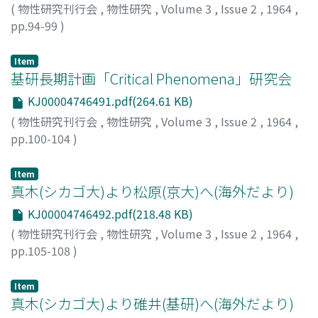
(
物性研究刊行会
,
物性研究
,
Volume 3
,
Issue 2
,
1964
,
pp.94-99
)
西川, 恭治
;
Nishikawa, Kyoji
;
ニシカワ, キョウジ
Item
基研長期計画「Critical Phenomena」研究会
KJ00004746491.pdf(264.61 KB)
(
物性研究刊行会
,
物性研究
,
Volume 3
,
Issue 2
,
1964
,
pp.100-104
)
Item
真木(シカゴ大)より松原(京大)へ(海外だより)
KJ00004746492.pdf(218.48 KB)
(
物性研究刊行会
,
物性研究
,
Volume 3
,
Issue 2
,
1964
,
pp.105-108
)
真木, 和美
;
Maki, Kazumi
;
マキ, カズミ
Item
真木(シカゴ大)より碓井(基研)へ(海外だより)