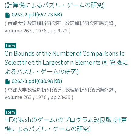
(計算機によるパズル・ゲームの研究)
0263-2.pdf(657.73 KB)
(
京都大学数理解析研究所
,
数理解析研究所講究録
,
Volume 263
,
1976
,
pp.9-22
)
竹内, 郁雄
;
奥乃, 博
;
TAKEUCHI, IKUO
;
OKUNO, HIROSHI
;
タケウチ, イクオ
;
オクノ, ヒロシ
Item
On Bounds of the Number of Comparisons to
Select the t-th Largest of n Elements (計算機に
よるパズル・ゲームの研究)
0263-3.pdf(630.98 KB)
(
京都大学数理解析研究所
,
数理解析研究所講究録
,
Volume 263
,
1976
,
pp.23-39
)
野下, 浩平
;
NOSHITA, KOHEI
;
ノシタ, コウヘイ
Item
HEX(Nashのゲーム)のプログラム改良版 (計算
機によるパズル・ゲームの研究)