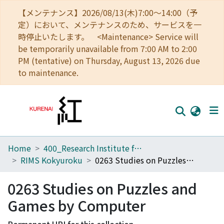
【メンテナンス】2026/08/13(木)7:00～14:00（予
定）において、メンテナンスのため、サービスを一
時停止いたします。 <Maintenance> Service will
be temporarily unavailable from 7:00 AM to 2:00
PM (tentative) on Thursday, August 13, 2026 due
to maintenance.
Home
400_Research Institute for Mathematical Sciences
Home
RIMS Kokyuroku
0263 Studies on Puzzles and Games by Computer
Communities
0263 Studies on Puzzles and
Browse
Games by Computer
Download Ranking