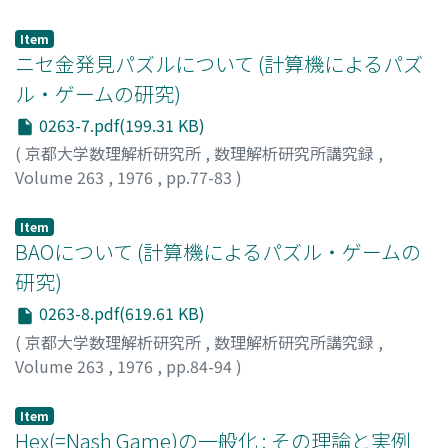
平野, 照比古
;
HIRANO, TERUHIKO
;
ヒラノ, テルヒコ
Item
ニセ金発見パズルについて (計算機によるパズ
ル・ゲームの研究)
0263-7.pdf(199.31 KB)
(
京都大学数理解析研究所
,
数理解析研究所講究録
,
Volume 263
,
1976
,
pp.77-83
)
佐藤, 雅彦
;
SATO, MASAHIKO
;
サトウ, マサヒコ
Item
BAOについて (計算機によるパズル・ゲームの
研究)
0263-8.pdf(619.61 KB)
(
京都大学数理解析研究所
,
数理解析研究所講究録
,
Volume 263
,
1976
,
pp.84-94
)
林, 健志
;
HAYASHI, TAKESHI
;
ハヤシ, タケシ
Item
Hex(=Nash Game)の一般化 : その理論と実例