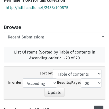
Permanent URI for this collection
Access Statistics
http://hdl.handle.net/2433/100875
Library Network
Browse
List Of Items (Sorted by Table of contents in
Ascending order): 1-20 of 20
Sort by:
In order:
Results/Page:
Update
Recent Submissions