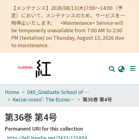
【メンテナンス】2026/08/13(木)7:00～14:00（予
定）において、メンテナンスのため、サービスを一
時停止いたします。 <Maintenance> Service will
be temporarily unavailable from 7:00 AM to 2:00
PM (tentative) on Thursday, August 13, 2026 due
to maintenance.
Home
040_Graduate School of Economics
Home
Keizai-ronsō : The Economic Review
第36巻 第4号
Communities
第36巻 第4号
Browse
Permanent URI for this collection
Download Ranking
http://hdl.handle.net/2433/125859