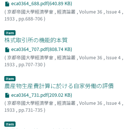
eca0364_688.pdf(640.89 KB)
(
京都帝國大學經濟學會
,
經濟論叢
,
Volume 36
,
Issue 4
,
1933
,
pp.688-706
)
中谷, 實
;
Nakatani, Minoru
;
ナカタニ, ミノル
Item
株式取引所の機能的本質
eca0364_707.pdf(808.74 KB)
(
京都帝國大學經濟學會
,
經濟論叢
,
Volume 36
,
Issue 4
,
1933
,
pp.707-730
)
今西, 庄次郎
;
Imanishi, Shojiro
;
イマニシ, ショウジロウ
Item
農産物生産費計算に於ける自家勞働の評價
eca0364_731.pdf(209.02 KB)
(
京都帝國大學經濟學會
,
經濟論叢
,
Volume 36
,
Issue 4
,
1933
,
pp.731-735
)
八木, 芳之助
;
Yagi, Yoshinosuke
;
ヤギ, ヨシノスケ
Item