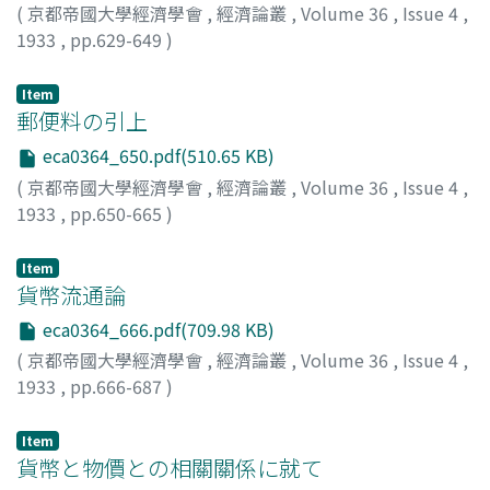
(
京都帝國大學經濟學會
,
經濟論叢
,
Volume 36
,
Issue 4
,
1933
,
pp.629-649
)
石川, 興二
;
Ishikawa, Koji
;
イシカワ, コウジ
Item
郵便料の引上
eca0364_650.pdf(510.65 KB)
(
京都帝國大學經濟學會
,
經濟論叢
,
Volume 36
,
Issue 4
,
1933
,
pp.650-665
)
神戸, 正雄
;
Kambe, Masao
;
カンベ, マサオ
Item
貨幣流通論
eca0364_666.pdf(709.98 KB)
(
京都帝國大學經濟學會
,
經濟論叢
,
Volume 36
,
Issue 4
,
1933
,
pp.666-687
)
柴田, 敬
;
Shibata, Kei
;
シバタ, ケイ
Item
貨幣と物價との相關關係に就て