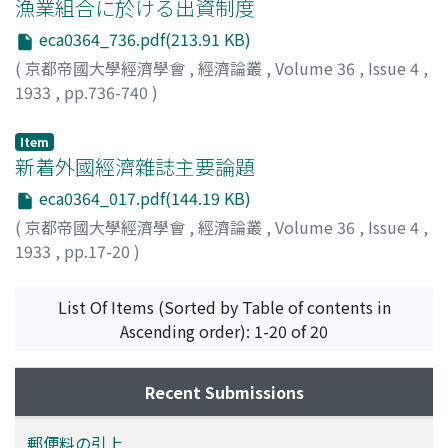
漁業組合に於ける出資制度
eca0364_736.pdf(213.91 KB)
(
京都帝國大學經濟學會
,
經濟論叢
,
Volume 36
,
Issue 4
,
1933
,
pp.736-740
)
蜷川, 虎三
;
Ninagawa, Torazo
;
ニナガワ, トラゾウ
Item
新着外國經濟雜誌主要論題
eca0364_017.pdf(144.19 KB)
(
京都帝國大學經濟學會
,
經濟論叢
,
Volume 36
,
Issue 4
,
1933
,
pp.17-20
)
List Of Items (Sorted by Table of contents in
Ascending order): 1-20 of 20
Recent Submissions
郵便料の引上