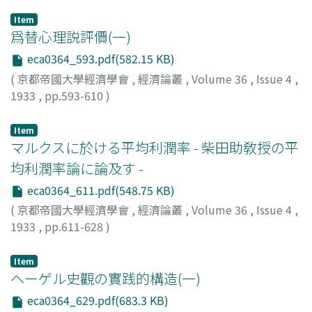
Item
爲替心理説評價(一)
eca0364_593.pdf(582.15 KB)
(
京都帝國大學經濟學會
,
經濟論叢
,
Volume 36
,
Issue 4
,
1933
,
pp.593-610
)
米田, 庄太郎
;
Yoneda, Shotaro
;
ヨネダ, ショウタロウ
Item
マルクスに於ける平均利潤率 - 柴田助敎授の平
均利潤率論に論及す -
eca0364_611.pdf(548.75 KB)
(
京都帝國大學經濟學會
,
經濟論叢
,
Volume 36
,
Issue 4
,
1933
,
pp.611-628
)
高田, 保馬
;
Takata, Yasuma
;
タカタ, ヤスマ
Item
ヘーゲル史觀の實践的構造(一)
eca0364_629.pdf(683.3 KB)