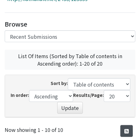
Access Statistics
Library Network
Browse
List Of Items (Sorted by Table of contents in
Ascending order): 1-20 of 20
Sort by:
In order:
Results/Page:
Update
Recent Submissions
Now showing
1 - 10 of 10