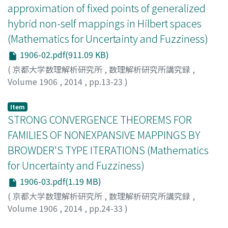
approximation of fixed points of generalized
hybrid non-self mappings in Hilbert spaces
(Mathematics for Uncertainty and Fuzziness)
1906-02.pdf(911.09 KB)
(
京都大学数理解析研究所
,
数理解析研究所講究録
,
Volume 1906
,
2014
,
pp.13-23
)
川崎, 敏治
;
Kawasaki, Toshiharu
;
カワサキ, トシハル
Item
STRONG CONVERGENCE THEOREMS FOR
FAMILIES OF NONEXPANSIVE MAPPINGS BY
BROWDER'S TYPE ITERATIONS (Mathematics
for Uncertainty and Fuzziness)
1906-03.pdf(1.19 MB)
(
京都大学数理解析研究所
,
数理解析研究所講究録
,
Volume 1906
,
2014
,
pp.24-33
)
厚芝, 幸子
;
ATSUSHIBA, SACHIKO
;
アツシバ, サチコ