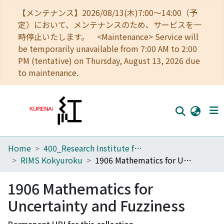
【メンテナンス】2026/08/13(木)7:00～14:00（予
定）において、メンテナンスのため、サービスを一
時停止いたします。 <Maintenance> Service will
be temporarily unavailable from 7:00 AM to 2:00
PM (tentative) on Thursday, August 13, 2026 due
to maintenance.
Home
400_Research Institute for Mathematical Sciences
Home
RIMS Kokyuroku
1906 Mathematics for Uncertainty and Fuzziness
Communities
1906 Mathematics for
Browse
Uncertainty and Fuzziness
Download Ranking