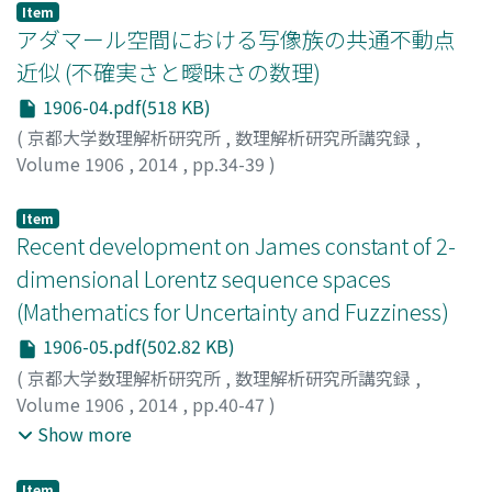
Item
アダマール空間における写像族の共通不動点
近似 (不確実さと曖昧さの数理)
1906-04.pdf(518 KB)
(
京都大学数理解析研究所
,
数理解析研究所講究録
,
Volume 1906
,
2014
,
pp.34-39
)
木村, 泰紀
;
Kimura, Yasunori
;
キムラ, ヤスノリ
Item
Recent development on James constant of 2-
dimensional Lorentz sequence spaces
(Mathematics for Uncertainty and Fuzziness)
1906-05.pdf(502.82 KB)
(
京都大学数理解析研究所
,
数理解析研究所講究録
,
Volume 1906
,
2014
,
pp.40-47
)
斎藤, 吉助
;
三谷, 健一
;
田中, 亮太朗
;
Saito, Kichi-Suke
;
Show more
Mitani, Ken-Ichi
;
Tanaka, Ryotaro
;
サイトウ, キチスケ
;
ミ
タニ, ケンイチ
;
タナカ, リョウタロウ
Item