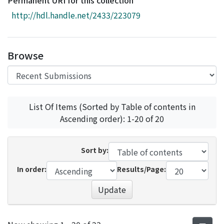
Permanent URI for this collection
Access Statistics
http://hdl.handle.net/2433/223079
Library Network
Browse
List Of Items (Sorted by Table of contents in
Ascending order): 1-20 of 20
Sort by:
In order:
Results/Page:
Update
Recent Submissions