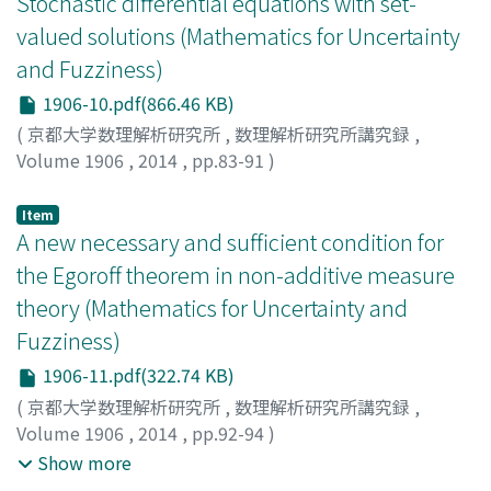
Stochastic differential equations with set-
valued solutions (Mathematics for Uncertainty
and Fuzziness)
1906-10.pdf(866.46 KB)
(
京都大学数理解析研究所
,
数理解析研究所講究録
,
Volume 1906
,
2014
,
pp.83-91
)
Kisielewicz, Michal
Item
A new necessary and sufficient condition for
the Egoroff theorem in non-additive measure
theory (Mathematics for Uncertainty and
Fuzziness)
1906-11.pdf(322.74 KB)
(
京都大学数理解析研究所
,
数理解析研究所講究録
,
Volume 1906
,
2014
,
pp.92-94
)
高橋, 誠幸
;
室伏, 俊明
;
朝比奈, 伸
;
Takahashi, Masayuki
;
Show more
Murofushi, Toshiaki
;
Asahina, Shin
;
タカハシ, マサユキ
;