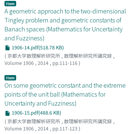
ゾム
;
ヤナギダ, マサヒロ
Item
A geometric approach to the two-dimensional
Tingley problem and geometric constants of
Banach spaces (Mathematics for Uncertainty
and Fuzziness)
1906-14.pdf(518.78 KB)
(
京都大学数理解析研究所
,
数理解析研究所講究録
,
Volume 1906
,
2014
,
pp.111-116
)
田中, 亮太朗
;
Tanaka, Ryotaro
;
タナカ, リョウタロウ
Item
On some geometric constant and the extreme
points of the unit ball (Mathematics for
Uncertainty and Fuzziness)
1906-15.pdf(488.6 KB)
(
京都大学数理解析研究所
,
数理解析研究所講究録
,
Volume 1906
,
2014
,
pp.117-123
)