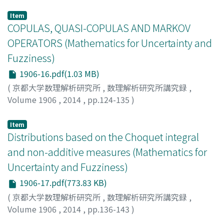
水口, 洋康
;
Mizuguchi, Hiroyasu
;
ミズグチ, ヒロヤス
Item
COPULAS, QUASI-COPULAS AND MARKOV
OPERATORS (Mathematics for Uncertainty and
Fuzziness)
1906-16.pdf(1.03 MB)
(
京都大学数理解析研究所
,
数理解析研究所講究録
,
Volume 1906
,
2014
,
pp.124-135
)
KIKIANTY, EDER
;
LABUSCHAGNE, COENRAAD C.A.
Item
Distributions based on the Choquet integral
and non-additive measures (Mathematics for
Uncertainty and Fuzziness)
1906-17.pdf(773.83 KB)
(
京都大学数理解析研究所
,
数理解析研究所講究録
,
Volume 1906
,
2014
,
pp.136-143
)
Torra, Vicenc