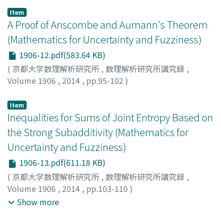
ムロフシ, トシアキ
;
アサヒナ, シン
Item
A Proof of Anscombe and Aumann's Theorem
(Mathematics for Uncertainty and Fuzziness)
1906-12.pdf(583.64 KB)
(
京都大学数理解析研究所
,
数理解析研究所講究録
,
Volume 1906
,
2014
,
pp.95-102
)
尾崎, 裕之
;
Ozaki, Hiroyuki
;
オザキ, ヒロユキ
Item
Inequalities for Sums of Joint Entropy Based on
the Strong Subadditivity (Mathematics for
Uncertainty and Fuzziness)
1906-13.pdf(611.18 KB)
(
京都大学数理解析研究所
,
数理解析研究所講究録
,
Volume 1906
,
2014
,
pp.103-110
)
岸, 祐太
;
落海, 望
;
柳田, 昌宏
;
Kishi, Yuta
;
Ochiumi,
Show more
Nozomu
;
Yanagida, Masahiro
;
キシ, ユウタ
;
オチウミ, ノ