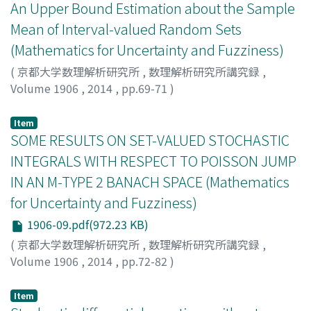
An Upper Bound Estimation about the Sample
Mean of Interval-valued Random Sets
(Mathematics for Uncertainty and Fuzziness)
(
京都大学数理解析研究所
,
数理解析研究所講究録
,
Volume 1906
,
2014
,
pp.69-71
)
Wang, Xia
Item
SOME RESULTS ON SET-VALUED STOCHASTIC
INTEGRALS WITH RESPECT TO POISSON JUMP
IN AN M-TYPE 2 BANACH SPACE (Mathematics
for Uncertainty and Fuzziness)
1906-09.pdf(972.23 KB)
(
京都大学数理解析研究所
,
数理解析研究所講究録
,
Volume 1906
,
2014
,
pp.72-82
)
三苫, 至
;
岡崎, 悦明
;
ZHANG, JINPING
;
MITOMA, ITARU
;
OKAZAKI, YOSHIAKI
;
ミトマ, イタル
;
オカザキ, ヨシアキ
Item