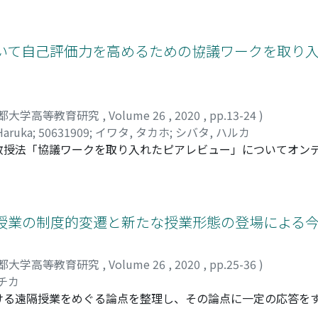
年におけるカリキュラムの異なる3 時点で実施し、縦断的に学生の
ンス課題の難易度を、課題自体の複雑さと難易度に関する学生の
の学習経験が増えるにつれて、MTJの評価得点は中程度-大の効
おいて自己評価力を高めるための協議ワークを取り
パフォーマンス課題はカリキュラムの学習内容を反映して、学
認識でも同様な結果が得られた。以上のことから、MTJの評
く、学生の問題解決能力が向上したことによると解釈された。
数科目でのパフォーマンス評価の結果から、プログラムレベル
都大学高等教育研究
,
Volume 26
,
2020
,
pp.13-24
)
った。
Haruka
;
50631909
;
イワタ, タカホ
;
シバタ, ハルカ
教授法「協議ワークを取り入れたピアレビュー」についてオン
て、京都大学の社会学の教養科目で当該教授法を行い、3 つ
上した学生がいた一方で低下した学生もいたため、受講生の自
向上した学生は、低下した学生と比較して、その後レポートを
トの改善に繋がる傾向が確認された。そして、自己評価力が低
隔授業の制度的変遷と新たな授業形態の登場による
価の根拠を投稿する手順から逸脱していたり、評価基準の理解
手順の意義を学生に伝えることや手順を構造化したシステムを
都大学高等教育研究
,
Volume 26
,
2020
,
pp.25-36
)
サチカ
ける遠隔授業をめぐる論点を整理し、その論点に一定の応答を
れた2000 年代初頭以降、新たに登場したブレンド型授業や