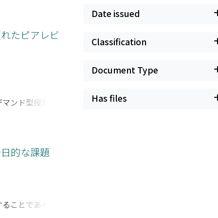
問題解決能力を評価
Date issued
認識という2つの側
果量をもって有意に
入れたピアレビ
Classification
年が進むにつれて複
価得点の上昇は、課
このように、課題の
Document Type
での長期的な問題解
Has files
デマンド型授業での
の分析を実施した。
己評価力の平均はほ
より大きく改善でき
下した学生における
今日的な課題
が不十分であったり
開発・利用する等の
することである。具
ハイフレックス型授業