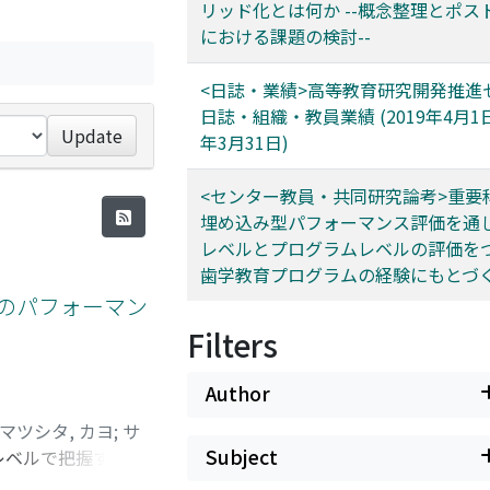
リッド化とは何か --概念整理とポス
における課題の検討--
<日誌・業績>高等教育研究開発推進
日誌・組織・教員業績 (2019年4月1日
Update
年3月31日)
<センター教員・共同研究論考>重要
埋め込み型パフォーマンス評価を通し
レベルとプログラムレベルの評価をつな
歯学教育プログラムの経験にもとづく
でのパフォーマン
Filters
Author
マツシタ, カヨ
;
サ
Subject
レベルで把握するこ
である改良版トリプ