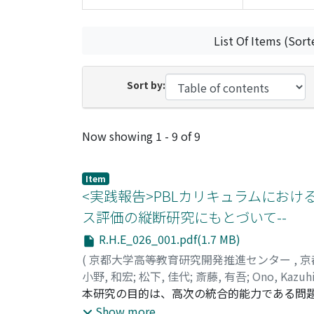
List Of Items (Sort
Sort by:
Recent Submissions
Now showing
1 - 9 of 9
Item
<実践報告>PBLカリキュラムにおけ
ス評価の縦断研究にもとづいて--
R.H.E_026_001.pdf(1.7 MB)
(
京都大学高等教育研究開発推進センター
,
京
小野, 和宏
;
松下, 佳代
;
斎藤, 有吾
;
Ono, Kazuh
イトウ, ユウゴ
本研究の目的は、高次の統合的能力である問
とである。対象は新潟大学歯学部のPBLカリ
Show more