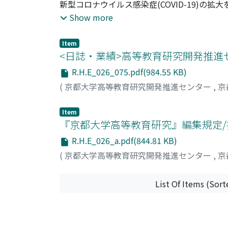
新型コロナウイルス感染症(COVID-19)の
施された。後期には「3密」を避けつつ対面
Show more
授業が導入された。いわば強制的にオンライ
とを求められた段階、そして今後は、オンラ
Item
す段階へと進むであろう。本稿では目下、多
<日誌・業績>高等教育研究開発推進センタ
から整理し、それぞれの特徴と課題、可能性
R.H.E_026_075.pdf(984.55 KB)
生じるであろう課題について論じる。
(
京都大学高等教育研究開発推進センター
,
京
Item
『京都大学高等教育研究』編集規定
R.H.E_026_a.pdf(844.81 KB)
(
京都大学高等教育研究開発推進センター
,
京
List Of Items (Sort