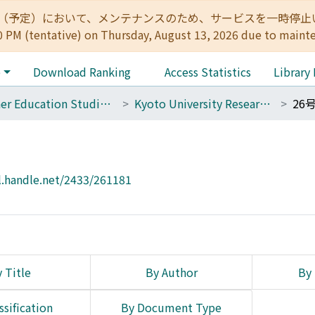
:00（予定）において、メンテナンスのため、サービスを一時停止いたします。 
0 PM (tentative) on Thursday, August 13, 2026 due to maint
e
Download Ranking
Access Statistics
Library
Higher Education Studies Course (Old Center for the Promotion of Excellence in Higher Education)
Kyoto University Researches in Higher Education
26
l.handle.net/2433/261181
 Title
By Author
By 
ssification
By Document Type