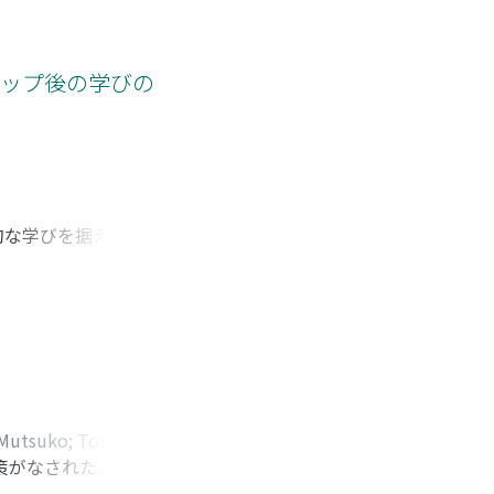
答ではミネルヴァ大
り分類し、かつ履修
行の区別に「ブレン
シップ後の学びの
みに基づく新たな区
的な学びを据えるの
加者5 名について、
 5名の事例を総合
確にし、自らの成長
 Mutsuko
;
Toshiro,
策がなされた。その
Moriwaki, Masato
;
、あるいは学生同
シロコシ, ノゾム
;
シ