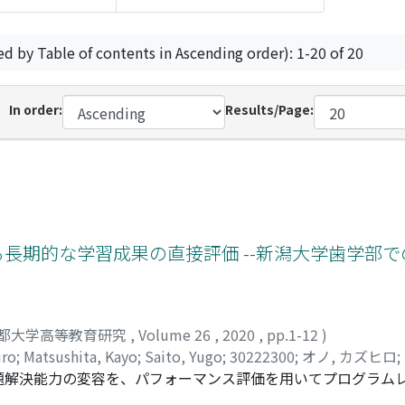
ed by Table of contents in Ascending order): 1-20 of 20
In order:
Results/Page:
る長期的な学習成果の直接評価 --新潟大学歯学部
都大学高等教育研究
,
Volume 26
,
2020
,
pp.1-12
)
iro
;
Matsushita, Kayo
;
Saito, Yugo
;
30222300
;
オノ, カズヒロ
;
題解決能力の変容を、パフォーマンス評価を用いてプログラム
キュラムで学んだ学生82名である。独自に開発した評価ツール