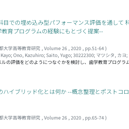
ような状況は学生の主観的幸福度にどのように影響したかを調べ
 ケイイチ
じて全国の大学生を対象に調査を実施し、144人から回収した回答
入、睡眠時間、食生活の変化について分析し考察した。その結
科目での埋め込み型パフォーマンス評価を通して 
は僅かに相関が認められたものの、その影響は小さく、主観的
学教育プログラムの経験にもとづく提案--
状況の変化に翻弄されることなく、これまでの幸福度を維持し
都大学高等教育研究
,
Volume 26
,
2020
,
pp.51-64
)
 Kayo
;
Ono, Kazuhiro
;
Saito, Yugo
;
30222300
;
マツシタ, カヨ
;
ベルの評価をどのようにつなぐかを検討し、歯学教育プログラ
価は、教員の負担は大きいが、知識の統合や高次の能力を評価
BL 科目の「改良版トリプルジャンプ」など、科目レベルでの
では、科目レベルとプログラムレベルの評価をつなぐ方法とし
ded Performance Assessment, PEPA)」を提案する
のハイブリッド化とは何か --概念整理とポストコ
直結しカリキュラムの結節点に配置された重要科目に限定し、
委ねる。PEPA は、カリキュラムの体系化と重要科目の選択
能を組み込んだ上での合格基準の設定、学位プログラムの修了
価の妥当性と信頼性を担保しながら、評価の実行可能性と単位制
都大学高等教育研究
,
Volume 26
,
2020
,
pp.65-74
)