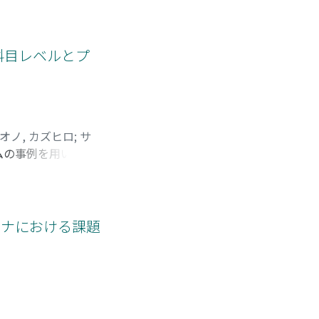
るために、2020
を、SNSの利用状
果、趣味、勉強の効
科目レベルとプ
幸福度には大きな影
ていることが窺われ
オノ, カズヒロ
;
サ
ムの事例を用いて新
するために有効であ
パフォーマンス評価
て、「重要科目に埋
。この方法では、パフォーマ
ロナにおける課題
他の科目の評価を
、教員団によるパフォ
認定という手続きで
度との両立を維持する