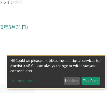
オンラインの授業が実
たハイブリッド型
業を組み合わせるこ
その質の向上を目指
キュラムという観点
0年3月31日)
合わせを考える際に
Hi! Could we please enable some additional services for
Statistical
? You can always change or withdraw your
consent later.
Let me choose
I decline
That's ok