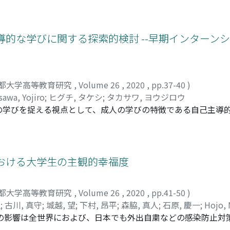
難になっているという課題などを指摘した。これら課題への応
制度において、(1)授業形態を面接授業が導入される割合によ
、現行の遠隔授業と面接授業の区別を継続使用する案、(2)現
導的な学びに関する探索的検討 --早期インターン
現行の遠隔授業と面接授業という区別を廃止し、時間の同期性の
。
都大学高等教育研究
,
Volume 26
,
2020
,
pp.37-40
)
sawa, Yojiro
;
ヒグチ, タケシ
;
タカサワ, ヨウジロウ
の学びを捉える視点として、成人の学びの特徴である自己主導
大学1・2年生を対象とする1ヶ月に わたるインターンシップ参
シップ経験を契 機とする自己主導的な学びの特徴を把握した。
、自己省察をする中で、将来への問題意識、 興味・関心を明
体として組み立てるように なっている様子が見て取れた。
おける大学生の主観的幸福度
都大学高等教育研究
,
Volume 26
,
2020
,
pp.41-50
)
史
;
古川, 真守
;
城越, 望
;
下村, 昂平
;
森脇, 真人
;
石原, 慶一
;
Hojo,
スの影響は全世界におよび、日本でも外出自粛などの感染防止対
rukawa, Mamoru
;
Shirokoshi, Nozomu
;
Shimomura, Kohei
;
ン授業となり学生は大学に登校することなく受講し、学生と教員
, ミユ
;
トウヤマ, ミキ
;
ナカザト, ヒデフミ
;
フルカワ, マモル
;