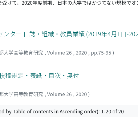
拡大を受けて、2020年度前期、日本の大学ではかつてない規模で
授業を実施することが求められ、オンラインと対面を組み合わせ
ン授業の実施を 求められた段階から、オンライン授業と対面授
イン授業と対面授業の適切な組み合わせと実施方法を模索し、
様化しているハイブリッド型授業について、授業ならびにカリ
ー 日誌・組織・教員業績 (2019年4月1日-202
を検討する。その上で、今後「対面」と「オンライン」の組み
都大学高等教育研究
,
Volume 26
,
2020
,
pp.75-95
)
/投稿規定・表紙・目次・奥付
都大学高等教育研究
,
Volume 26
,
2020
)
ed by Table of contents in Ascending order): 1-20 of 20