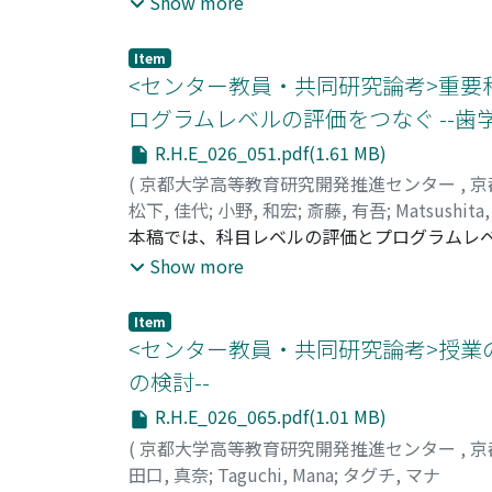
Show more
モムラ, コウヘイ
士が対面で接する機会が著しく減少した。この
;
モリワキ, マサト
;
イシハラ,
年7月、京都大学ILAS セミナー受講生を通
Item
況、趣味、勉強の効率、人と接する機会、収
<センター教員・共同研究論考>重要
率、人と接する機会の減少と幸福度の変化に
ログラムレベルの評価をつなぐ --歯
響はなかった。したがって、本調査の学生は
R.H.E_026_051.pdf(1.61 MB)
た。
(
京都大学高等教育研究開発推進センター
,
京
松下, 佳代
;
小野, 和宏
;
斎藤, 有吾
;
Matsushita,
イトウ, ユウゴ
本稿では、科目レベルの評価とプログラムレ
しい評価方法を提示する。パフォーマンス評
Show more
ると考えられている。私たちはこれまでに、P
を開発してきた。この経験にもとづき、本稿
Item
め込まれたパフォーマンス評価 (Pivotal Embed
<センター教員・共同研究論考>授業
ンス評価の範囲を、プログラムの教育目標に
の検討--
個々の教員のエキスパート・ジャッジメントに
R.H.E_026_065.pdf(1.01 MB)
ーマンス評価の設計と実施、形成的評価の機
行われる。このようにして、PEPA は、評
(
京都大学高等教育研究開発推進センター
,
京
ことを可能にするのである。
田口, 真奈
;
Taguchi, Mana
;
タグチ, マナ