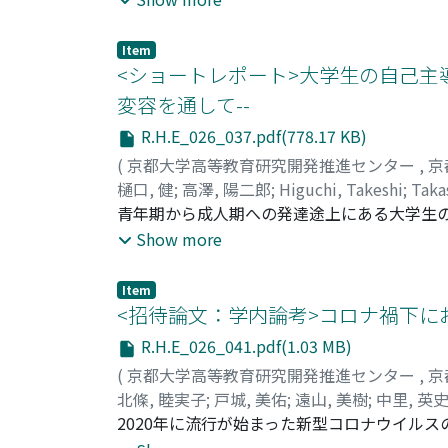
によって、遠隔授業と面接授業との区別が困
学を事例として取り上げ、コロナ禍以降の単位
Item
状況を一元管理するシステムを導入することで
<ショートレポート>大学生の自己主
ド型授業」など新たな区別を加える案、(3)
変容を通して--
別を設定し、単位制度を運用する案を述べた
R.H.E_026_037.pdf(778.17 KB)
(
京都大学高等教育研究開発推進センター
,
京
樋口, 健
;
高澤, 陽二郎
;
Higuchi, Takeshi
;
Taka
青年期から成人期への発達途上にある大学生
は意味があろう。本研究は、その試みとして、
Show more
終了から1年後に面接調査を行い、インターン
すると、大学生はインターンシップを経て1年
Item
に適う機会を大学の内外から選択し、学びを全
<招待論文：学内論考>コロナ禍下に
R.H.E_026_041.pdf(1.03 MB)
(
京都大学高等教育研究開発推進センター
,
京
北條, 睦実子
;
戸城, 美佑
;
遠山, 美樹
;
中里, 英
Miyu
2020年に流行が始まった新型コロナウイル
;
Toyama, Miki
;
Nakazato, Hidefumi
;
Fu
Ishihara, Keiichi N.
結果、多くの大学の授業は4月以降オンライ
;
ホウジョウ, ムツコ
;
トシロ