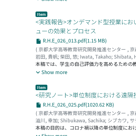
ルジャンプ(MTJ)を、第2学年から第3 学
した。一方、MTJに用いた3つのパフォーマ
Item
面から検討した。その結果、学年が進みPBL
<実践報告>オンデマンド型授業に
上昇していることが明らかになった。また、
ューの効果とプロセス
雑になっており、課題の難易度に関する学生の
R.H.E_026_013.pdf(1.15 MB)
題の難易度が下がったことによるものではな
難易度という観点を加えることによって、複
(
京都大学高等教育研究開発推進センター
,
京
決能力の変容を評価できることが明らかにな
岩田, 貴帆
;
柴田, 悠
;
Iwata, Takaho
;
Shibata, 
本稿では、学生の自己評価力を高めるための
よりよい実施方法の示唆を得ることを目的とし
Show more
まず、当該教授法の前後で、自己評価力が向
とんど変化しなかった。次に、自己評価力が
Item
ていたことから、自己評価力の向上はレポー
<研究ノート>単位制度における遠
協議ワークのプロセスの特徴として、自己評
R.H.E_026_025.pdf(1020.62 KB)
する課題が明らかになった。改善策として、
(
京都大学高等教育研究開発推進センター
,
京
協議ワークの実施方法について検討した。
澁川, 幸加
;
Shibukawa, Sachika
;
シブカワ, 
本稿の目的は、コロナ禍以降の単位制度にお
体的には、遠隔授業が大学設置基準に制度化さ
Show more