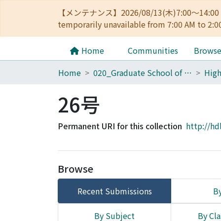
【メンテナンス】2026/08/13(木)7:00～14
temporarily unavailable from 7:00 AM to 2:0
Home
Communities
Brows
Home
020_Graduate School of Education
26号
Permanent URI for this collection
http://hd
Browse
Recent Submissions
By
By Subject
By Cla