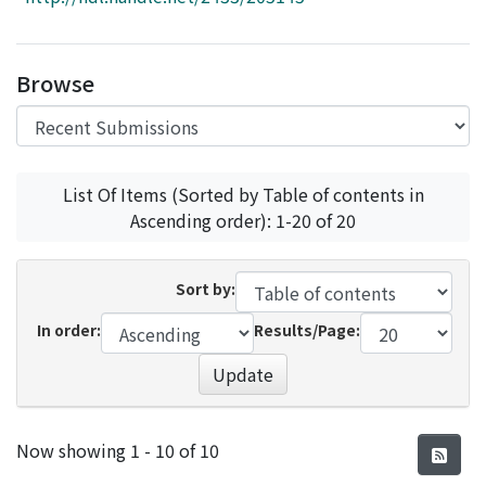
Access Statistics
Library Network
Browse
List Of Items (Sorted by Table of contents in
Ascending order): 1-20 of 20
Sort by:
In order:
Results/Page:
Update
Recent Submissions
Now showing
1 - 10 of 10