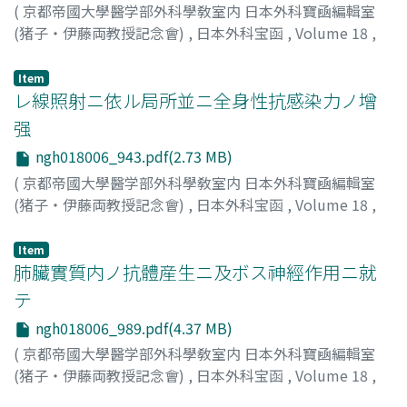
(
京都帝國大學醫学部外科學敎室内 日本外科寶凾編輯室
(猪子・伊藤両教授記念會)
,
日本外科宝函
,
Volume 18
,
Issue 6
,
1941
,
pp.931-942
)
鬼束, 惇哉
;
Onitsuka, Atsuya
Item
レ線照射ニ依ル局所並ニ全身性抗感染力ノ增
强
ngh018006_943.pdf(2.73 MB)
(
京都帝國大學醫学部外科學敎室内 日本外科寶凾編輯室
(猪子・伊藤両教授記念會)
,
日本外科宝函
,
Volume 18
,
Issue 6
,
1941
,
pp.943-988
)
安江, 高助
;
Yasue, Takasuke
Item
肺臟實質内ノ抗體産生ニ及ボス神經作用ニ就
テ
ngh018006_989.pdf(4.37 MB)
(
京都帝國大學醫学部外科學敎室内 日本外科寶凾編輯室
(猪子・伊藤両教授記念會)
,
日本外科宝函
,
Volume 18
,
Issue 6
,
1941
,
pp.989-1042
)