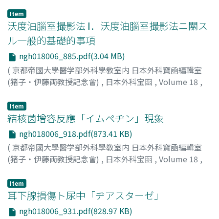
Item
沃度油腦室撮影法 Ⅰ．沃度油腦室撮影法ニ關ス
ル一般的基礎的事項
ngh018006_885.pdf(3.04 MB)
(
京都帝國大學醫学部外科學敎室内 日本外科寶凾編輯室
(猪子・伊藤両教授記念會)
,
日本外科宝函
,
Volume 18
,
Issue 6
,
1941
,
pp.885-917
)
淺野, 芳登
;
Asano, Yosinori
;
浅野, 芳登
Item
結核菌增容反應「イムペヂン」現象
ngh018006_918.pdf(873.41 KB)
(
京都帝國大學醫学部外科學敎室内 日本外科寶凾編輯室
(猪子・伊藤両教授記念會)
,
日本外科宝函
,
Volume 18
,
Issue 6
,
1941
,
pp.918-930
)
鬼束, 惇哉
;
Onitsuka, Atsuya
Item
耳下腺損傷ト尿中「ヂアスターゼ」
ngh018006_931.pdf(828.97 KB)