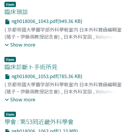
小龜, 正雄
;
Kogame, Masao
;
小亀, 正雄
Item
臨床瑣談
ngh018006_1043.pdf(949.36 KB)
(
京都帝國大學醫学部外科學敎室内 日本外科寶凾編輯室
(猪子・伊藤両教授記念會)
,
日本外科宝函
,
Volume 18
,
Issue 6
,
1941
,
pp.1043-1053
)
Show more
Item
臨床診斷ト手術所見
ngh018006_1053.pdf(785.36 KB)
(
京都帝國大學醫学部外科學敎室内 日本外科寶凾編輯室
(猪子・伊藤両教授記念會)
,
日本外科宝函
,
Volume 18
,
Issue 6
,
1941
,
pp.1053-1062
)
Show more
Item
學會 : 第53囘近畿外科學會
ngh018006_1063.pdf(1.23 MB)