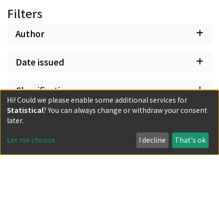
Filters
Author
Date issued
Classification
Hi! Could we please enable some additional services for
Statistical
? You can always change or withdraw your consent
Document Type
later.
Let me choose
I decline
That's ok
Has files
Powered by DSpace and JAIRO Crawler-List
All items in KURENAI are protected by original copyright,