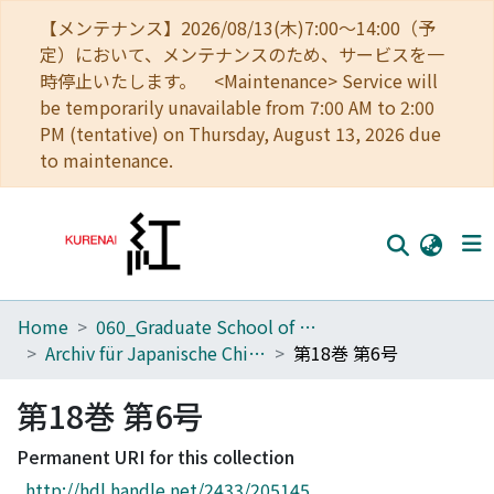
【メンテナンス】2026/08/13(木)7:00～14:00（予
定）において、メンテナンスのため、サービスを一
時停止いたします。 <Maintenance> Service will
be temporarily unavailable from 7:00 AM to 2:00
PM (tentative) on Thursday, August 13, 2026 due
to maintenance.
Home
060_Graduate School of Medicine
Home
Archiv für Japanische Chirurgie
第18巻 第6号
Communities
第18巻 第6号
Browse
Permanent URI for this collection
Download Ranking
http://hdl.handle.net/2433/205145