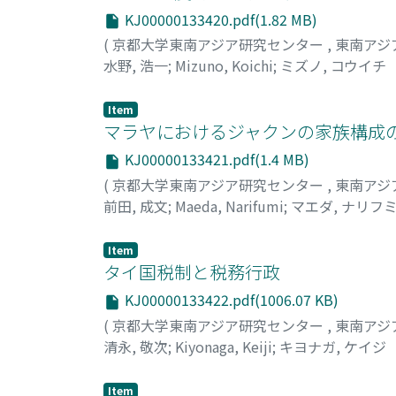
KJ00000133420.pdf(1.82 MB)
(
京都大学東南アジア研究センター
,
東南アジ
水野, 浩一
;
Mizuno, Koichi
;
ミズノ, コウイチ
Item
マラヤにおけるジャクンの家族構成
KJ00000133421.pdf(1.4 MB)
(
京都大学東南アジア研究センター
,
東南アジ
前田, 成文
;
Maeda, Narifumi
;
マエダ, ナリフ
Item
タイ国税制と税務行政
KJ00000133422.pdf(1006.07 KB)
(
京都大学東南アジア研究センター
,
東南アジ
清永, 敬次
;
Kiyonaga, Keiji
;
キヨナガ, ケイジ
Item