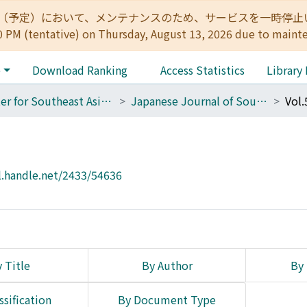
:00（予定）において、メンテナンスのため、サービスを一時停止いたします。 
0 PM (tentative) on Thursday, August 13, 2026 due to maint
e
Download Ranking
Access Statistics
Library
Center for Southeast Asian Studies
Japanese Journal of Southeast Asian Studies
Vol.
l.handle.net/2433/54636
 Title
By Author
By 
ssification
By Document Type