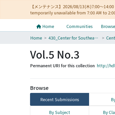
【メンテナンス】2026/08/13(木)7:00～14
temporarily unavailable from 7:00 AM to 2:0
Home
Communities
Brows
Home
430_Center for Southeast Asian Studies
Vol.5 No.3
Permanent URI for this collection
http://hd
Browse
Recent Submissions
By
By Subject
By Cla