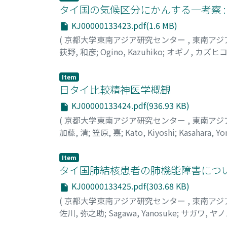
タイ国の気候区分にかんする一考察 
KJ00000133423.pdf(1.6 MB)
(
京都大学東南アジア研究センター
,
東南アジ
荻野, 和彦
;
Ogino, Kazuhiko
;
オギノ, カズヒ
Item
日タイ比較精神医学概観
KJ00000133424.pdf(936.93 KB)
(
京都大学東南アジア研究センター
,
東南アジ
加藤, 清
;
笠原, 嘉
;
Kato, Kiyoshi
;
Kasahara, Yo
Item
タイ国肺結核患者の肺機能障害につ
KJ00000133425.pdf(303.68 KB)
(
京都大学東南アジア研究センター
,
東南アジ
佐川, 弥之助
;
Sagawa, Yanosuke
;
サガワ, ヤ