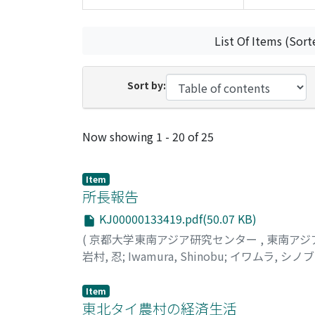
List Of Items (Sort
Sort by:
Recent Submissions
Now showing
1 - 20 of 25
Item
所長報告
KJ00000133419.pdf(50.07 KB)
(
京都大学東南アジア研究センター
,
東南アジ
岩村, 忍
;
Iwamura, Shinobu
;
イワムラ, シノブ
Item
東北タイ農村の経済生活