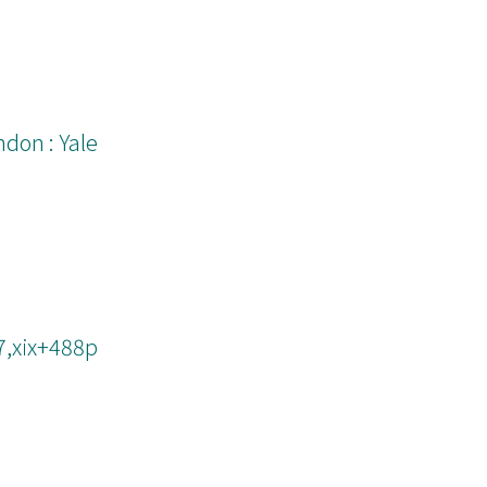
ndon : Yale
7,xix+488p