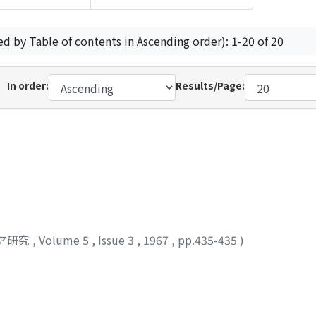
ed by Table of contents in Ascending order): 1-20 of 20
In order:
Results/Page:
ア研究
,
Volume 5
,
Issue 3
,
1967
,
pp.435-435
)