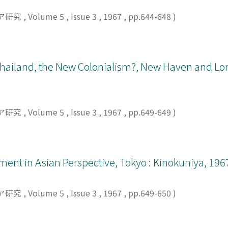
ア研究
,
Volume 5
,
Issue 3
,
1967
,
pp.644-648
)
o Thailand, the New Colonialism?, New Haven and Lo
ア研究
,
Volume 5
,
Issue 3
,
1967
,
pp.649-649
)
ent in Asian Perspective, Tokyo : Kinokuniya, 196
ア研究
,
Volume 5
,
Issue 3
,
1967
,
pp.649-650
)