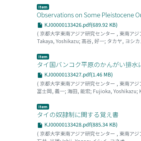
Item
Observations on Some Pleistocene O
KJ00000133426.pdf(689.92 KB)
(
京都大学東南アジア研究センター
,
東南アジ
Takaya, Yoshikazu
;
高谷, 好一
;
タカヤ, ヨシカ
Item
タイ国バンコク平原のかんがい排水
KJ00000133427.pdf(1.46 MB)
(
京都大学東南アジア研究センター
,
東南アジ
冨士岡, 義一
;
海田, 能宏
;
Fujioka, Yoshikazu
;
Item
タイの奴隷制に関する覚え書
KJ00000133428.pdf(885.34 KB)
(
京都大学東南アジア研究センター
,
東南アジ
石井, 米雄
;
Ishii, Yoneo
;
イシイ, ヨネオ