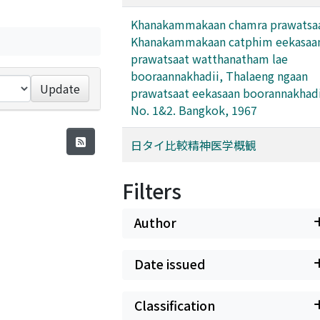
Khanakammakaan chamra prawatsaa
Khanakammakaan catphim eekasaan
prawatsaat watthanatham lae
booraannakhadii, Thalaeng ngaan
Update
prawatsaat eekasaan boorannakhadii,
No. 1&2. Bangkok, 1967
日タイ比較精神医学概観
Filters
Author
Date issued
Classification