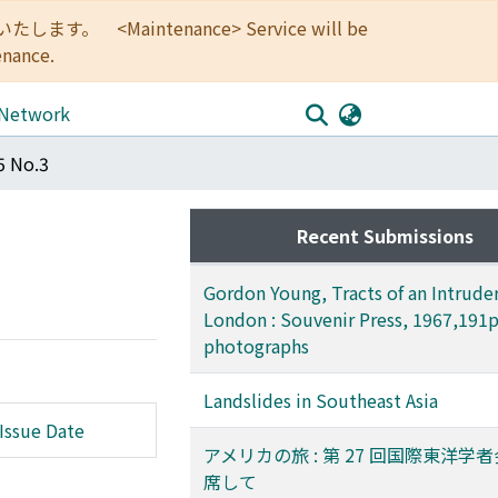
<Maintenance> Service will be
enance.
 Network
5 No.3
Recent Submissions
Gordon Young, Tracts of an Intruder
London : Souvenir Press, 1967,191
photographs
Landslides in Southeast Asia
Issue Date
アメリカの旅 : 第 27 回国際東洋学
席して