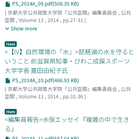
PS_2014A_09.pdf(508.35 KB)
(
京都大学公共政策大学院『公共空間』編集委員会
,
公共
空間
,
Volume 13
,
2014
,
pp.27-31
)
中村, 吉良
;
山本, 弘樹
;
楠本, 良太
;
Nakamura, Yoshiro
;
Show more
Yamamoto, Hiroki
;
Kusumoto, Ryota
;
ナカムラ, ヨシロ
ウ
;
ヤマモト, ヒロキ
;
クスモト, リョウタ
Item
<【IV】自然環境の「水」>琵琶湖の水を守ると
いうこと 前滋賀県知事・びわこ成蹊スポーツ
大学学長 嘉田由紀子氏
PS_2014A_10.pdf(466.93 KB)
(
京都大学公共政策大学院『公共空間』編集委員会
,
公共
空間
,
Volume 13
,
2014
,
pp.32-36
)
嘉田, 由紀子
;
Kada, Yukiko
;
カダ, ユキコ
Item
<編集員報告>水俣エッセイ『複雑の中で生き
る』
PS_2014A_11.pdf(557.04 KB)