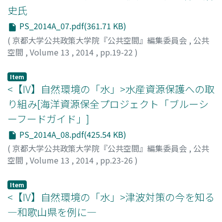
史氏
PS_2014A_07.pdf(361.71 KB)
(
京都大学公共政策大学院『公共空間』編集委員会
,
公共
空間
,
Volume 13
,
2014
,
pp.19-22
)
神田, 浩史
;
Kanda, Hiroshi
;
カンダ, ヒロシ
Item
<【IV】自然環境の「水」>水産資源保護への取
り組み[海洋資源保全プロジェクト「ブルーシ
ーフードガイド」]
PS_2014A_08.pdf(425.54 KB)
(
京都大学公共政策大学院『公共空間』編集委員会
,
公共
空間
,
Volume 13
,
2014
,
pp.23-26
)
井植, 美奈子
;
Iue, Minako
;
イウエ, ミナコ
Item
<【IV】自然環境の「水」>津波対策の今を知る
―和歌山県を例に―