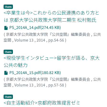
門脇, 康太
;
Kadowaki, Kota
;
カドワキ, コウタ
Item
<卒業生は今>これからの公民連携のあり方と
は 京都大学公共政策大学院二期生 松村勉氏
PS_2014A_14.pdf(274.45 KB)
(
京都大学公共政策大学院『公共空間』編集委員会
,
公共
空間
,
Volume 13
,
2014
,
pp.54-56
)
松村, 勉
;
Matsumura, Tsutomu
;
マツムラ, ツトム
Item
<現役学生インタビュー>留学生が語る、京大
公共の魅力
PS_2014A_15.pdf(180.82 KB)
(
京都大学公共政策大学院『公共空間』編集委員会
,
公共
空間
,
Volume 13
,
2014
,
pp.57-58
)
京都大学公共政策大学院八・九期生留学生一同
Item
<自主活動紹介>京都府政策提言ゼミ