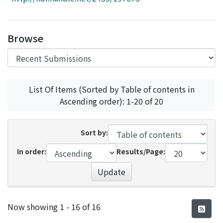
Access Statistics
Library Network
Browse
List Of Items (Sorted by Table of contents in
Ascending order): 1-20 of 20
Sort by:
In order:
Results/Page:
Update
Recent Submissions
Now showing
1 - 16 of 16