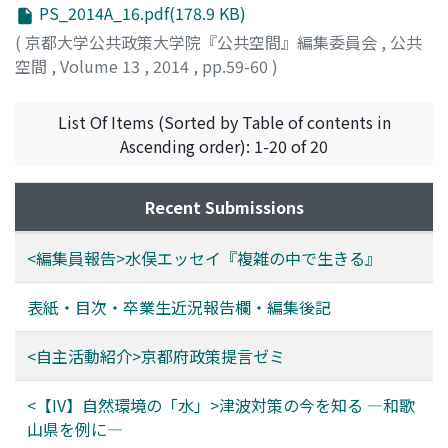
PS_2014A_16.pdf(178.9 KB)
(
京都大学公共政策大学院『公共空間』編集委員会
,
公共
空間
,
Volume 13
,
2014
,
pp.59-60
)
永田, 麻理恵
;
Nagata, Marie
;
ナガタ, マリエ
List Of Items (Sorted by Table of contents in
Ascending order): 1-20 of 20
Recent Submissions
<編集員報告>水俣エッセイ『複雑の中で生きる』
表紙・目次・卒業生近況報告欄・編集後記
<自主活動紹介>京都府政策提言ゼミ
<【IV】自然環境の「水」>津波対策の今を知る ―和歌
山県を例に―