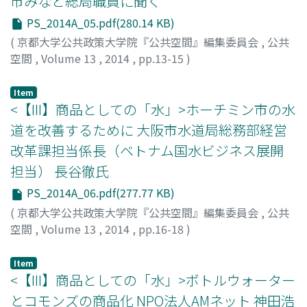
市みなと総局職員に聞く
PS_2014A_05.pdf(280.14 KB)
(
京都大学公共政策大学院『公共空間』編集委員会
,
公共
空間
,
Volume 13
,
2014
,
pp.13-15
)
成本, 克彦
;
白波瀬, 浩司
;
Narimoto, Katsuhiko
;
Shirahase, Koji
;
ナリモト, カツヒコ
;
シラハセ, コウジ
Item
<【III】商品としての「水」>ホーチミン市の水
道を改善するために 大阪市水道局総務部経営
改革課担当係長（ベトナム国水ビジネス展開
担当） 長谷徹氏
PS_2014A_06.pdf(277.77 KB)
(
京都大学公共政策大学院『公共空間』編集委員会
,
公共
空間
,
Volume 13
,
2014
,
pp.16-18
)
長谷, 徹
;
Nagatani, Toru
;
ナガタニ, トオル
Item
<【III】商品としての「水」>ボトルウォーター
とコモンズの商品化 NPO法人AMネット 神田浩