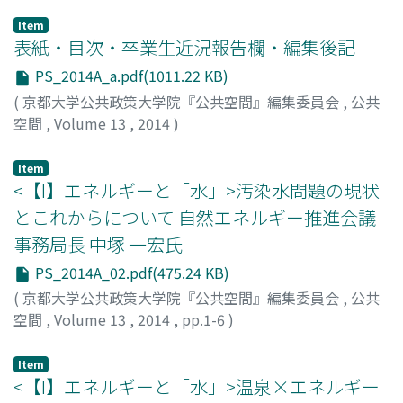
Item
表紙・目次・卒業生近況報告欄・編集後記
PS_2014A_a.pdf(1011.22 KB)
(
京都大学公共政策大学院『公共空間』編集委員会
,
公共
空間
,
Volume 13
,
2014
)
Item
<【I】エネルギーと「水」>汚染水問題の現状
とこれからについて 自然エネルギー推進会議
事務局長 中塚 一宏氏
PS_2014A_02.pdf(475.24 KB)
(
京都大学公共政策大学院『公共空間』編集委員会
,
公共
空間
,
Volume 13
,
2014
,
pp.1-6
)
中塚, 一宏
;
Nakatsuka, Ikko
;
ナカツカ, イッコウ
Item
<【I】エネルギーと「水」>温泉×エネルギー