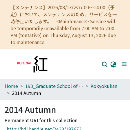
【メンテナンス】2026/08/13(木)7:00～14:00（予
定）において、メンテナンスのため、サービスを一
時停止いたします。 <Maintenance> Service will
be temporarily unavailable from 7:00 AM to 2:00
PM (tentative) on Thursday, August 13, 2026 due
to maintenance.
Home
190_Graduate School of Government
Kokyokukan
Home
2014 Autumn
Communities
2014 Autumn
Browse
Permanent URI for this collection
Download Ranking
http://hdl.handle.net/2433/197673