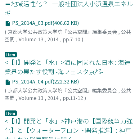
＝地域活性化？ : 一般社団法人小浜温泉エネル
ギー
PS_2014A_03.pdf(406.62 KB)
(
京都大学公共政策大学院『公共空間』編集委員会
,
公共
空間
,
Volume 13
,
2014
,
pp.7-10
)
山東, 晃大
;
Sando, Akihiro
;
サンドウ, アキヒロ
Item
<【II】開発と「水」>海に固まれた日本 : 海運
業界の果たす役割 -海フェスタ京都-
PS_2014A_04.pdf(222.32 KB)
(
京都大学公共政策大学院『公共空間』編集委員会
,
公共
空間
,
Volume 13
,
2014
,
pp.11-12
)
中島, 和博
;
Nakajima, Kazuhiro
;
ナカジマ, カズヒロ
Item
<【II】開発と「水」>神戸港の【国際競争力強
化】と【ウォーターフロント開発推進】: 神戸