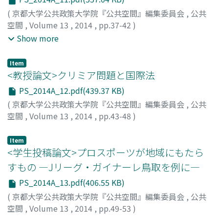
(
京都大学公共政策大学院『公共空間』編集委員会
,
公共
空間
,
Volume 13
,
2014
,
pp.37-42
)
森, 俊貴
;
永野, 三智
;
石原, 明子
;
Mori, Toshiki
;
Nagano,
Show more
Michi
;
Ishihara, Akiko
;
モリ, トシキ
;
ナガノ, ミチ
;
イシハ
ラ, アキコ
Item
<教授論文>クリミア問題と国際法
PS_2014A_12.pdf(439.37 KB)
(
京都大学公共政策大学院『公共空間』編集委員会
,
公共
空間
,
Volume 13
,
2014
,
pp.43-48
)
浅田, 正彦
;
Asada, Masahiko
;
アサダ, マサヒコ
Item
<学生投稿論文>プロスポーツが地域にもたら
すもの ―Jリーグ・ガイナーレ鳥取を例に―
PS_2014A_13.pdf(406.55 KB)
(
京都大学公共政策大学院『公共空間』編集委員会
,
公共
空間
,
Volume 13
,
2014
,
pp.49-53
)