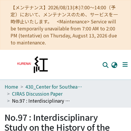
【メンテナンス】2026/08/13(木)7:00～14:00（予
定）において、メンテナンスのため、サービスを一
時停止いたします。 <Maintenance> Service will
be temporarily unavailable from 7:00 AM to 2:00
PM (tentative) on Thursday, August 13, 2026 due
to maintenance.
Home
430_Center for Southeast Asian Studies
Home
CIRAS Discussion Paper
Communities
No.97 : Interdisciplinary Study on the History of the Production, Distribution, and Use of Herbal Resources in Asia: A Vietnam and Japan History Seen from Cinnamon since the 18th Century
Browse
No.97 : Interdisciplinary
Download Ranking
Study on the History of the