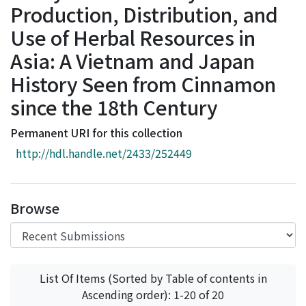
Production, Distribution, and
Access Statistics
Use of Herbal Resources in
Library Network
Asia: A Vietnam and Japan
History Seen from Cinnamon
since the 18th Century
Permanent URI for this collection
http://hdl.handle.net/2433/252449
Browse
List Of Items (Sorted by Table of contents in
Ascending order): 1-20 of 20