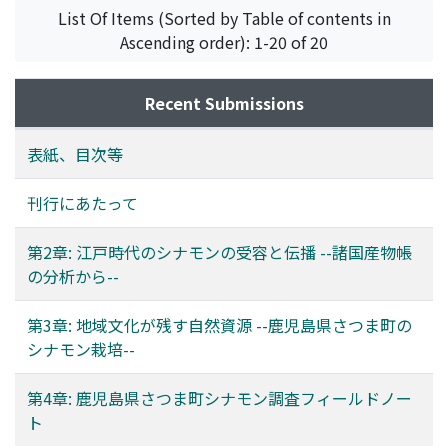
日本--
,
Volume 97
,
2020
,
pp.37-53
)
List Of Items (Sorted by Table of contents in
柳澤, 雅之
;
岡田, 雅志
;
和田, 理寛
Ascending order): 1-20 of 20
Recent Submissions
表紙、目次等
刊行にあたって
第2章: 江戸時代のシナモンの受容と伝播 --諸国産物帳
の分析から--
第3章: 地域文化が残す自然資源 --鹿児島県さつま町の
シナモン栽培--
第4章: 鹿児島県さつま町シナモン調査フィールドノー
ト