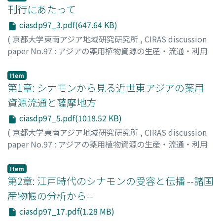
刊行にあたって
ciasdp97_3.pdf(647.64 KB)
(
京都大学東南アジア地域研究研究所
,
CIRAS discussion
paper No.97 : アジアの薬用植物資源の生産・流通・利用
の歴史に関する学際的研究 --シナモンがつなぐベトナムと
日本--
,
Volume 97
,
2020
,
pp.3-4
)
Item
岡田, 雅志
第1章: シナモンから見る近世東アジアの薬用
;
柳澤, 雅之
資源流通と薩摩地方
ciasdp97_5.pdf(1018.52 KB)
(
京都大学東南アジア地域研究研究所
,
CIRAS discussion
paper No.97 : アジアの薬用植物資源の生産・流通・利用
の歴史に関する学際的研究 --シナモンがつなぐベトナムと
日本--
,
Volume 97
,
2020
,
pp.5-16
)
Item
岡田, 雅志
第2章: 江戸時代のシナモンの受容と伝播 --諸国
産物帳の分析から--
ciasdp97_17.pdf(1.28 MB)