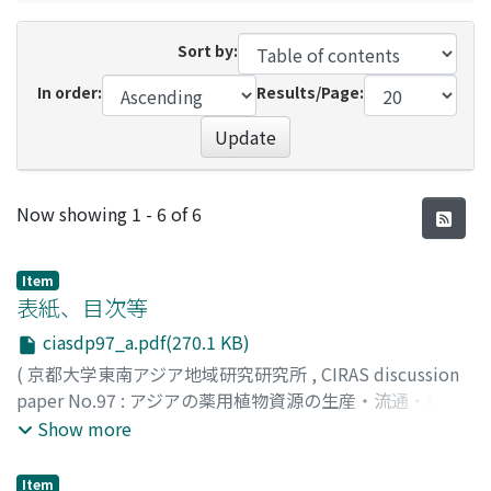
Sort by:
In order:
Results/Page:
Update
Recent Submissions
Now showing
1 - 6 of 6
Item
表紙、目次等
ciasdp97_a.pdf(270.1 KB)
(
京都大学東南アジア地域研究研究所
,
CIRAS discussion
paper No.97 : アジアの薬用植物資源の生産・流通・利用
の歴史に関する学際的研究 --シナモンがつなぐベトナムと
Show more
日本--
,
Volume 97
,
2020
)
Item