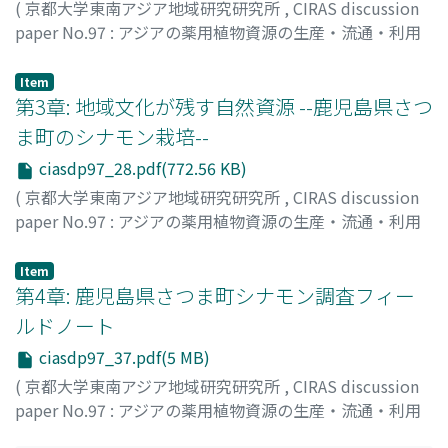
(
京都大学東南アジア地域研究研究所
,
CIRAS discussion
paper No.97 : アジアの薬用植物資源の生産・流通・利用
の歴史に関する学際的研究 --シナモンがつなぐベトナムと
日本--
,
Volume 97
,
2020
,
pp.17-27
)
Item
柳澤, 雅之
第3章: 地域文化が残す自然資源 --鹿児島県さつ
ま町のシナモン栽培--
ciasdp97_28.pdf(772.56 KB)
(
京都大学東南アジア地域研究研究所
,
CIRAS discussion
paper No.97 : アジアの薬用植物資源の生産・流通・利用
の歴史に関する学際的研究 --シナモンがつなぐベトナムと
日本--
,
Volume 97
,
2020
,
pp.28-36
)
Item
柳澤, 雅之
第4章: 鹿児島県さつま町シナモン調査フィー
ルドノート
ciasdp97_37.pdf(5 MB)
(
京都大学東南アジア地域研究研究所
,
CIRAS discussion
paper No.97 : アジアの薬用植物資源の生産・流通・利用
の歴史に関する学際的研究 --シナモンがつなぐベトナムと